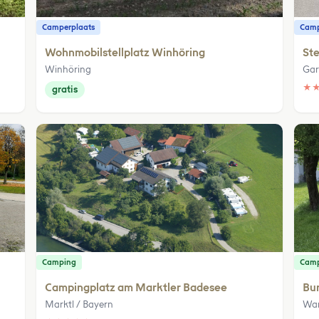
Camperplaats
Camp
Wohnmobilstellplatz Winhöring
Ste
Winhöring
Gar
★
gratis
Camping
Cam
Campingplatz am Marktler Badesee
Bur
Marktl / Bayern
Wa