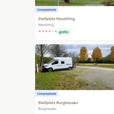
Camperplaats
Stellplatz Neuötting
Neuötting
★
★
★
★
★
4
gratis
Camperplaats
Stellplatz Burghausen
Burghausen