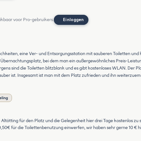
ikbaar voor Pro-gebruikers.
Einloggen
ichkeiten, eine Ver- und Entsorgungsstation mit sauberen Toiletten und
er Übernachtungsplatz, bei dem man ein außergewöhnliches Preis-Leistu
ns sind die Toiletten blitzblank und es gibt kostenloses WLAN. Der Platz 
auber ist. Insgesamt ist man mit dem Platz zufrieden und ihn weiterzue
eling
tötting für den Platz und die Gelegenheit hier drei Tage kostenlos zu ste
0,50€ für die Toilettenbenutzung einwerfen, wir haben sehr gerne 10 € hi