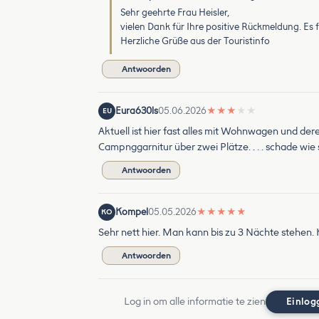
Sehr geehrte Frau Heisler,
vielen Dank für Ihre positive Rückmeldung. Es 
Herzliche Grüße aus der Touristinfo
Antwoorden
Eura630ls
05.06.2026
★
★
★
★
★
EU
Aktuell ist hier fast alles mit Wohnwagen und de
Campnggarnitur über zwei Plätze. . . . schade w
Antwoorden
Kompel
05.05.2026
★
★
★
★
★
KO
Sehr nett hier. Man kann bis zu 3 Nächte stehen. 
Antwoorden
Log in om alle informatie te zien
Einlog