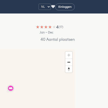
♥
Einloggen
★
★
★
★
★
4
(17)
Jan – Dec
40 Aantal plaatsen