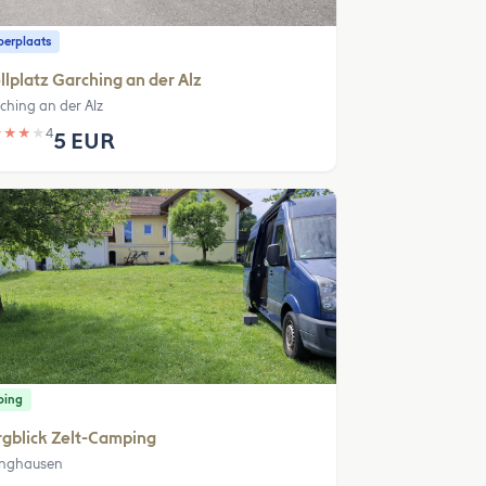
erplaats
llplatz Garching an der Alz
ching an der Alz
★
★
★
★
4
5 EUR
ping
gblick Zelt-Camping
nghausen