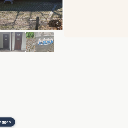
9
+3
loggen