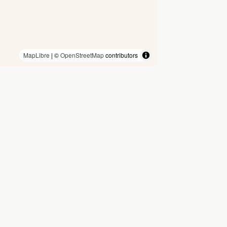
MapLibre
| ©
OpenStreetMap
contributors