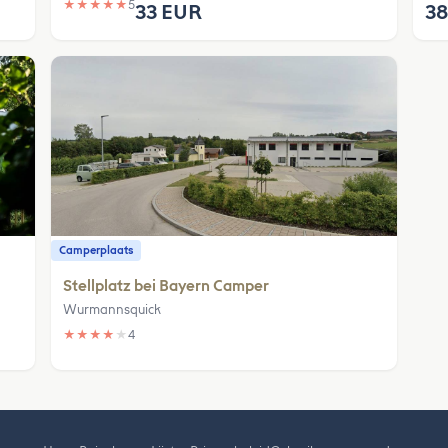
★
★
★
★
★
5
33 EUR
38
Camperplaats
Stellplatz bei Bayern Camper
Wurmannsquick
★
★
★
★
★
4