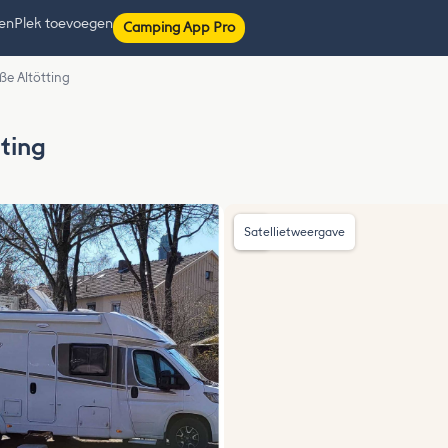
ten
Plek toevoegen
Camping App Pro
aße Altötting
tting
Satellietweergave