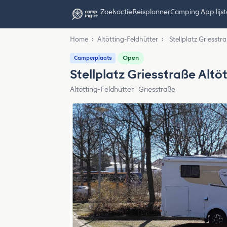
Zoekactie
Reisplanner
Camping App lijs
Home
›
Altötting-Feldhütter
›
Stellplatz Griesstr
Open
Camperplaats
Stellplatz Griesstraße Altö
Altötting-Feldhütter · Griesstraße