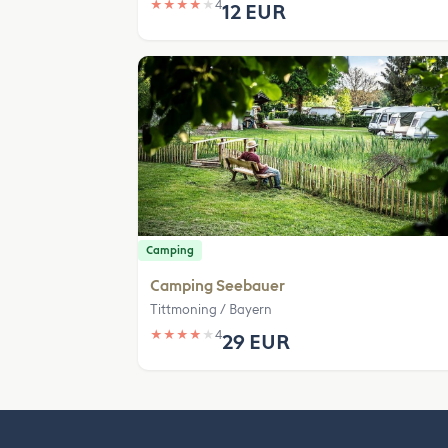
★
★
★
★
★
4
12 EUR
Camping
Camping Seebauer
Tittmoning / Bayern
★
★
★
★
★
4
29 EUR