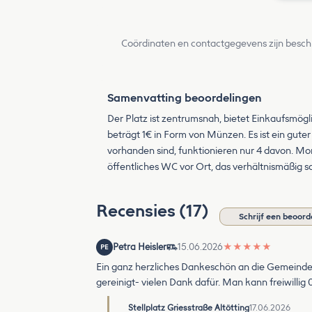
Coördinaten en contactgegevens zijn besch
Samenvatting beoordelingen
Der Platz ist zentrumsnah, bietet Einkaufsmögl
beträgt 1€ in Form von Münzen. Es ist ein gut
vorhanden sind, funktionieren nur 4 davon. Morge
öffentliches WC vor Ort, das verhältnismäßig s
Recensies (17)
Schrijf een beoord
Petra Heisler
15.06.2026
★
★
★
★
★
PE
Ein ganz herzliches Dankeschön an die Gemeinde Al
gereinigt- vielen Dank dafür. Man kann freiwillig 
Stellplatz Griesstraße Altötting
17.06.2026