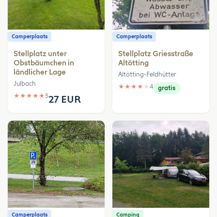
Camperplaats
Camperplaats
Stellplatz unter
Stellplatz Griesstraße
Obstbäumchen in
Altötting
ländlicher Lage
Altötting-Feldhütter
Julbach
★
★
★
★
★
4
gratis
★
★
★
★
★
5
27 EUR
Camperplaats
Camping