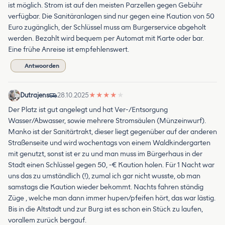
ist möglich. Strom ist auf den meisten Parzellen gegen Gebühr
verfügbar. Die Sanitäranlagen sind nur gegen eine Kaution von 50
Euro zugänglich, der Schlüssel muss am Burgerservice abgeholt
werden. Bezahlt wird bequem per Automat mit Karte oder bar.
Eine frühe Anreise ist empfehlenswert.
Antwoorden
Dutrajens
28.10.2025
★
★
★
★
★
Der Platz ist gut angelegt und hat Ver-/Entsorgung
Wasser/Abwasser, sowie mehrere Stromsäulen (Münzeinwurf).
Manko ist der Sanitärtrakt, dieser liegt gegenüber auf der anderen
Straßenseite und wird wochentags von einem Waldkindergarten
mit genutzt, sonst ist er zu und man muss im Bürgerhaus in der
Stadt einen Schlüssel gegen 50, -€ Kaution holen. Für 1 Nacht war
uns das zu umständlich (!), zumal ich gar nicht wusste, ob man
samstags die Kaution wieder bekommt. Nachts fahren ständig
Züge , welche man dann immer hupen/pfeifen hört, das war lästig.
Bis in die Altstadt und zur Burg ist es schon ein Stück zu laufen,
vorallem zurück bergauf.