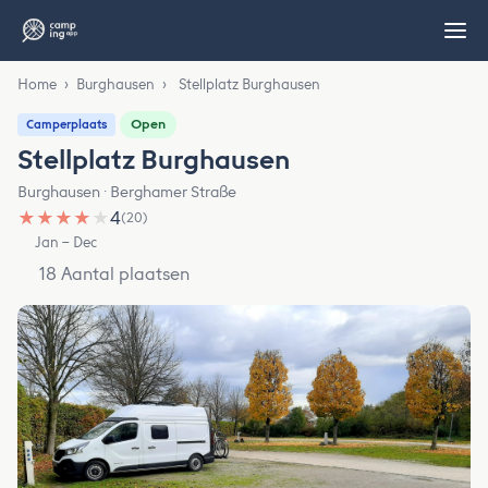
Home
›
Burghausen
›
Stellplatz Burghausen
Open
Camperplaats
Stellplatz Burghausen
Burghausen · Berghamer Straße
★
★
★
★
★
4
(20)
Jan – Dec
18 Aantal plaatsen