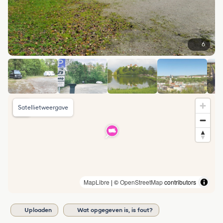
6
Satellietweergave
MapLibre
| ©
OpenStreetMap
contributors
Uploaden
Wat opgegeven is, is fout?