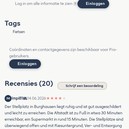
Log in om alle informatie te zien
Einloggen
?
Tags
Fietsen
Coördinaten en contactgegevens zijn beschikbaar voor Pro-
gebruikers.
Einloggen
Recensies (20)
Schrijf een beoordeling
Impi81
14.06.2026
★
★
★
★
★
IM
Der Stellplatz in Burghausen liegt ruhig und ist gut ausgeschildert
und leicht zu erreichen. Die Altstadt ist zu Fuß in etwa 30 Minuten
erreichbar, ein Supermarkt in rund 15 Minuten. Die Stellplätze sind
überwiegend offen und mit Kiesuntergrund, Ver- und Entsorgung