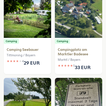
Camping
Camping
Camping Seebauer
Campingplatz am
Marktler Badesee
Tittmoning / Bayern
Marktl / Bayern
★
★
★
★
★
4
29 EUR
★
★
★
★
★
5
33 EUR