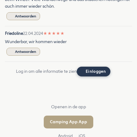
auch immer wieder schön.
Antwoorden
Friedoline
22.04.2024
★
★
★
★
★
Wunderbar, wir kommen wieder
Antwoorden
Log in om alle informatie te zien
Einloggen
Openen in de app
Camping App App
Android
iOS