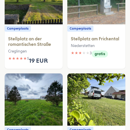
Camperplaats
Camperplaats
Stellplatz an der
Stellplatz am Frickental
romantischen Straße
Niederstetten
Creglingen
★
★
★
★
★
3
gratis
★
★
★
★
★
5
19 EUR
Camperplaats
Camperplaats