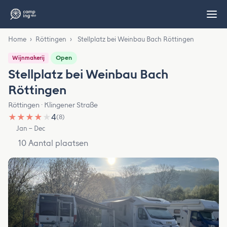
Home
›
Röttingen
›
Stellplatz bei Weinbau Bach Röttingen
Open
Wijnmakerij
Stellplatz bei Weinbau Bach
Röttingen
Röttingen · Klingener Straße
★
★
★
★
★
4
(8)
Jan – Dec
10 Aantal plaatsen