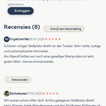
gebruikers.
Einloggen
Recensies (8)
Schrijf een beoordeling
Engelchen1
18.06.2026
★
★
★
★
★
EN
Schöner ruhiger Stellplatz direkt an der Tauber. Sehr nette, lustige
und unkomplizierte Vermieter.
Am Abend hatten wir noch eine gesellige Weinprobe mit sehr
guten Wein. Gerne einmal wieder,
Antwoorden
Bächelswies
09.05.2025
★
★
★
★
★
Wir waren schon öfter dort. Schön gelegener Stellplatz direkt
beim Winzer. Viele Wanderwege und das Städtchen Röttingen ist