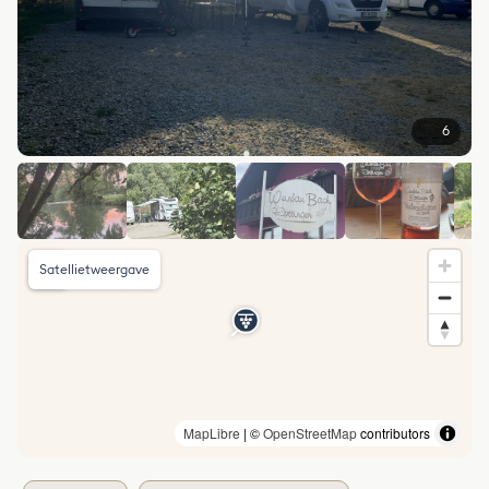
6
Satellietweergave
MapLibre
| ©
OpenStreetMap
contributors