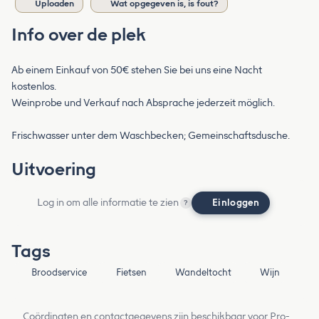
Uploaden
Wat opgegeven is, is fout?
Info over de plek
Ab einem Einkauf von 50€ stehen Sie bei uns eine Nacht
kostenlos.
Weinprobe und Verkauf nach Absprache jederzeit möglich.
Frischwasser unter dem Waschbecken; Gemeinschaftsdusche.
Uitvoering
Log in om alle informatie te zien
Einloggen
?
Tags
Broodservice
Fietsen
Wandeltocht
Wijn
Coördinaten en contactgegevens zijn beschikbaar voor Pro-