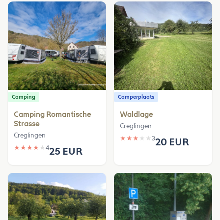
Camping
Camperplaats
Camping Romantische
Waldlage
Strasse
Creglingen
Creglingen
★
★
★
★
★
3
20 EUR
★
★
★
★
★
4
25 EUR