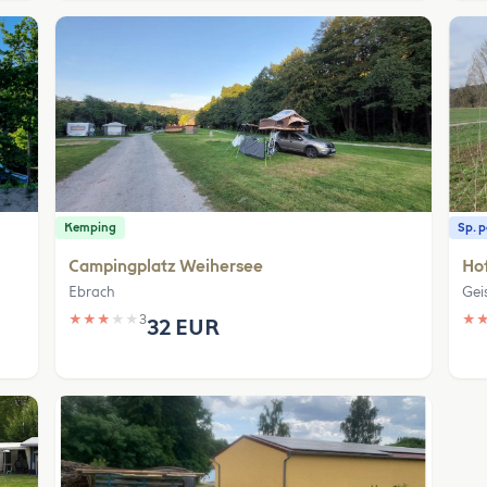
Kemping
Sp. 
Campingplatz Weihersee
Hof
Ebrach
Gei
★
★
★
★
★
3
★
32 EUR