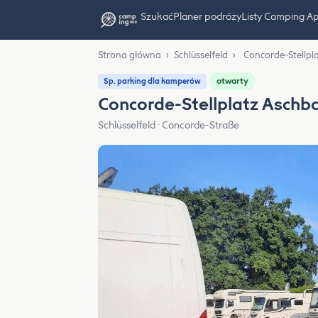
Szukać
Planer podróży
Listy Camping A
Strona główna
›
Schlüsselfeld
›
Concorde-Stellpl
otwarty
Sp. parking dla kamperów
Concorde-Stellplatz Aschb
Schlüsselfeld · Concorde-Straße