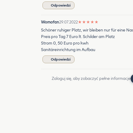
Odpowiedzi
Womofan
29.07.2022
★
★
★
★
★
Schöner ruhiger Platz, wir bleiben nur für eine Na
Preis pro Tag 7 Euro lt. Schilder am Platz
Strom 0, 50 Euro pro kwh
Sanitäreinrichtung im Aufbau
Odpowiedzi
Zaloguj się, aby zobaczyć pełne informacje