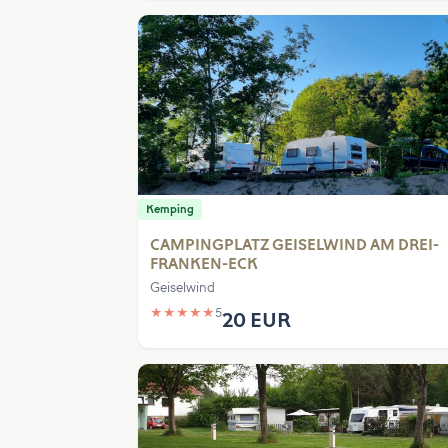
Kemping
CAMPINGPLATZ GEISELWIND AM DREI-
FRANKEN-ECK
Geiselwind
★
★
★
★
★
5
20 EUR