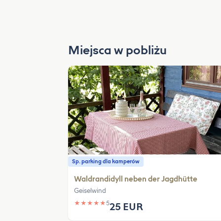
Miejsca w pobliżu
Sp. parking dla kamperów
Waldrandidyll neben der Jagdhütte
Geiselwind
★
★
★
★
★
5
25 EUR