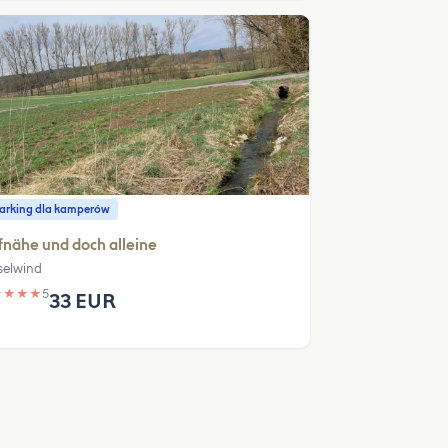
parking dla kamperów
nähe und doch alleine
selwind
★
★
★
★
5
33 EUR