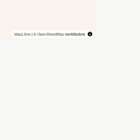
MapLibre
| ©
OpenStreetMap
contributors