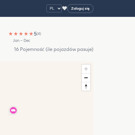
♥
Zaloguj się
★
★
★
★
★
5
(4)
Jan – Dec
16 Pojemność (ile pojazdów pasuje)