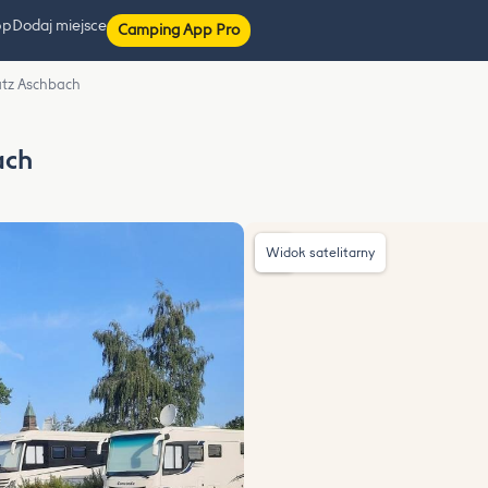
pp
Dodaj miejsce
Camping App Pro
atz Aschbach
ach
Widok satelitarny