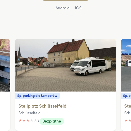
Android
iOS
Sp. parking dla kamperów
Sp. 
Stellplatz Schlüsselfeld
Ste
Schlüsselfeld
Sch
★
★
★
★
★
3
★
Bezpłatne