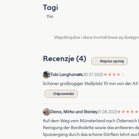
Tagi
11m
Współrzędne i dane kontaktowe są dostępn
Recenzje (4)
Napisz opinię
Tobi Langhans
30.07.2025
★
★
★
★
★
Schöner großzügiger Stellplatz 10 min von der A3 
Odpowiedzi
Diana, Mirko und Stanley
21.08.2023
★
★
★
★
★
Auf dem Weg vom Münsterland nach Österreich hie
Reinigung der Bordtoilette sowie das entleeren d
Spaziergang durch das schöne Dörflein lohnt auch.