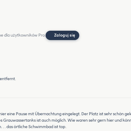
e dla użytkowników Pro.
Zaloguj się
entfernt.
r eine Pause mit Übernachtung eingelegt. Der Platz ist sehr schön gel
es Grauwassertanks ist auch möglich. Wie waren sehr gern hier und könn
 . . das örtliche Schwimmbad ist top.