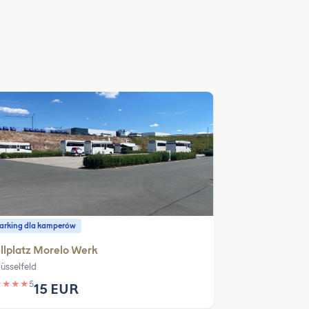
parking dla kamperów
llplatz Morelo Werk
lüsselfeld
★
★
★
★
5
15 EUR