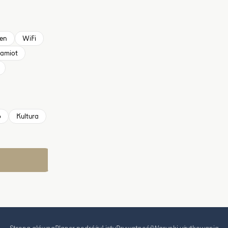
en
WiFi
amiot
o
Kultura