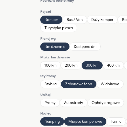
Podróż w obie strony
Pojazd
Kamper
Bus / Van
Duży kamper
Ro
Turystyka piesza
Planuj wg
Km dziennie
Dostępne dni
Maks. km dziennie
100 km
200 km
300 km
400 km
Styl trasy
Szybka
Zrównoważona
Widokowa
Unikaj
Promy
Autostrady
Opłaty drogowe
Nocleg
Kemping
Miejsce kamperowe
Farma