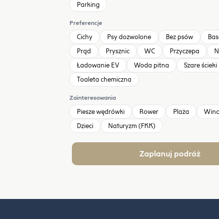
Parking
Preferencje
Cichy
Psy dozwolone
Bez psów
Bas
Prąd
Prysznic
WC
Przyczepa
N
Ładowanie EV
Woda pitna
Szare ścieki
Toaleta chemiczna
Zainteresowania
Piesze wędrówki
Rower
Plaża
Win
Dzieci
Naturyzm (FKK)
Zaplanuj podróż