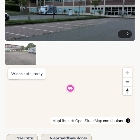
2
Widok satelitarny
MapLibre
| ©
OpenStreetMap
contributors
Przekazać
Nieprawidłowe dane?