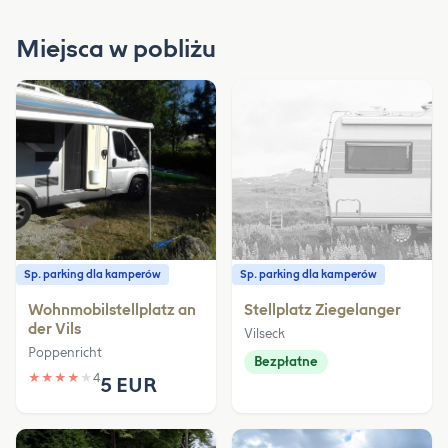
Miejsca w pobliżu
Sp. parking dla kamperów
Sp. parking dla kamperów
Wohnmobilstellplatz an
Stellplatz Ziegelanger
der Vils
Vilseck
Poppenricht
Bezpłatne
★
★
★
★
★
4
5 EUR