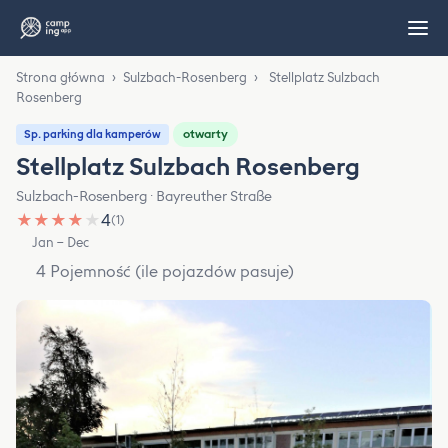
Strona główna
›
Sulzbach-Rosenberg
›
Stellplatz Sulzbach
Rosenberg
otwarty
Sp. parking dla kamperów
Stellplatz Sulzbach Rosenberg
Sulzbach-Rosenberg · Bayreuther Straße
★
★
★
★
★
4
(1)
Jan – Dec
4 Pojemność (ile pojazdów pasuje)