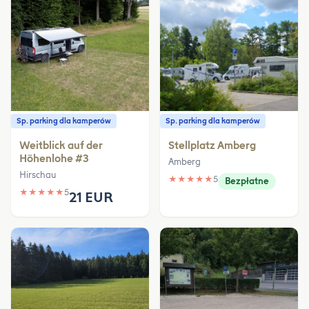
Sp. parking dla kamperów
Sp. parking dla kamperów
Weitblick auf der
Stellplatz Amberg
Höhenlohe #3
Amberg
Hirschau
★
★
★
★
★
5
Bezpłatne
★
★
★
★
★
5
21 EUR