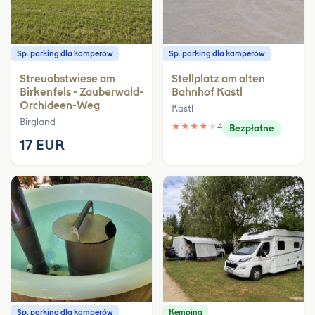
Sp. parking dla kamperów
Sp. parking dla kamperów
Streuobstwiese am
Stellplatz am alten
Birkenfels - Zauberwald-
Bahnhof Kastl
Orchideen-Weg
Kastl
Birgland
★
★
★
★
★
4
Bezpłatne
17 EUR
Sp. parking dla kamperów
Kemping