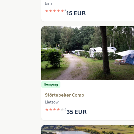
Binz
★
★
★
★
★
5
15 EUR
Kemping
Störtebeker Camp
Lietzow
★
★
★
★
★
4
35 EUR