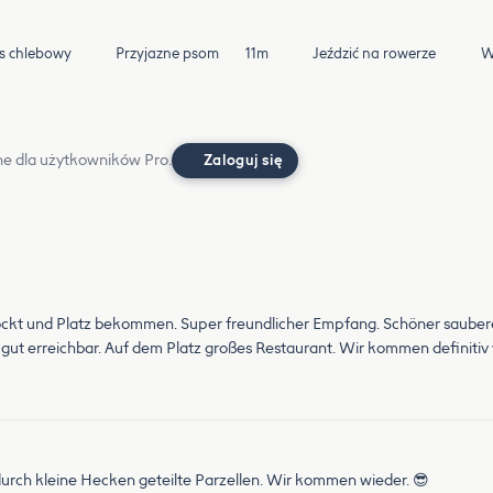
s chlebowy
Przyjazne psom
11m
Jeździć na rowerze
W
e dla użytkowników Pro.
Zaloguj się
ckt und Platz bekommen. Super freundlicher Empfang. Schöner sauberer
gut erreichbar. Auf dem Platz großes Restaurant. Wir kommen definitiv
urch kleine Hecken geteilte Parzellen. Wir kommen wieder. 😎