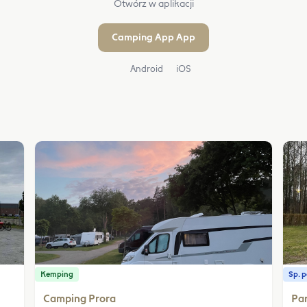
Otwórz w aplikacji
Camping App App
Android
iOS
Kemping
Sp. 
Camping Prora
Par