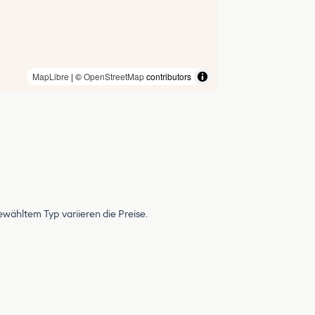
MapLibre
| ©
OpenStreetMap
contributors
wähltem Typ variieren die Preise.