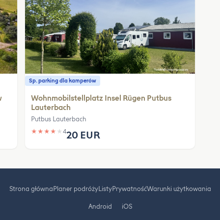
Sp. parking dla kamperów
w
Wohnmobilstellplatz Insel Rügen Putbus
Lauterbach
Putbus Lauterbach
★
★
★
★
★
4
20 EUR
Strona główna
Planer podróży
Listy
Prywatność
Warunki użytkowania
Android
iOS