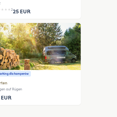
z
★
★
★
★
2
25 EUR
parking dla kamperów
rten
gen auf Rügen
 EUR