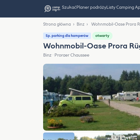
Szukać
Planer podróży
Listy Camping A
Strona główna
›
Binz
›
Wohnmobil-Oase Prora 
otwarty
Sp. parking dla kamperów
Wohnmobil-Oase Prora Rü
Binz · Proraer Chaussee