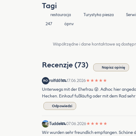
Tagi
restauracja
Turystyka piesza
Serwi
247
öpnv
Współrzędne i dane kontaktowe są dostępn
Recenzje (73)
Napisz opinię
rolfd61
17.06.2026
★
★
★
★
★
RO
Unterwegs mit der Ehefrau 😜. Adhoc hier angedo
Hecken. Einkauf fußläufig oder mit dem Rad sehr 
Odpowiedzi
Tuddel
07.06.2026
★
★
★
★
★
Wir wurden sehr freundlich empfangen. Schöne d