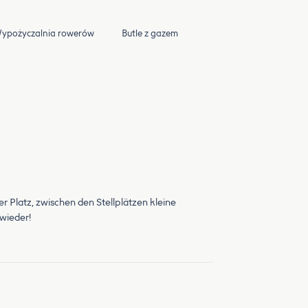
ypożyczalnia rowerów
Butle z gazem
 Platz, zwischen den Stellplätzen kleine
 wieder!