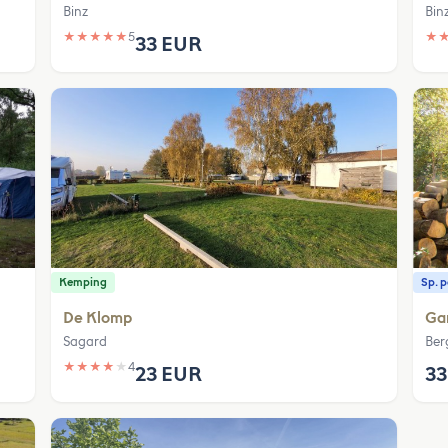
Binz
Bin
★
★
★
★
★
5
★
33 EUR
Kemping
Sp. 
De Klomp
Ga
Sagard
Ber
★
★
★
★
★
4
23 EUR
33