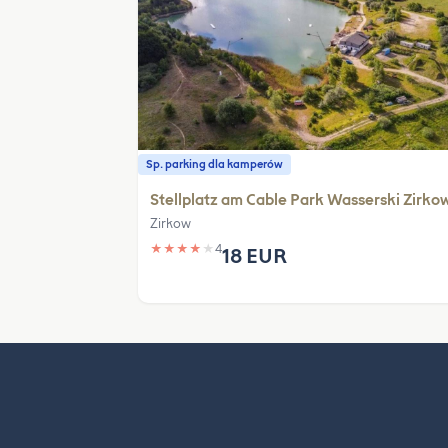
Sp. parking dla kamperów
Stellplatz am Cable Park Wasserski Zirko
Zirkow
★
★
★
★
★
4
18 EUR