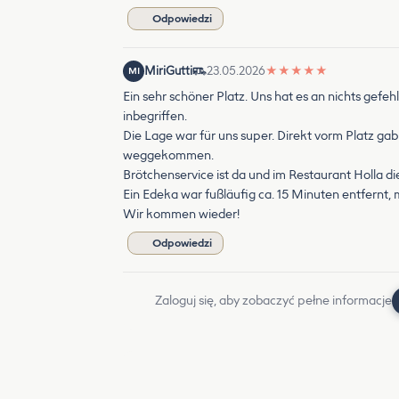
Odpowiedzi
MiriGutti
23.05.2026
★
★
★
★
★
MI
Ein sehr schöner Platz. Uns hat es an nichts gefe
inbegriffen.
Die Lage war für uns super. Direkt vorm Platz gab
weggekommen.
Brötchenservice ist da und im Restaurant Holla di
Ein Edeka war fußläufig ca. 15 Minuten entfernt,
Wir kommen wieder!
Odpowiedzi
Zaloguj się, aby zobaczyć pełne informacje