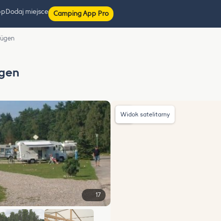
pp
Dodaj miejsce
Camping App Pro
Rügen
gen
Widok satelitarny
17