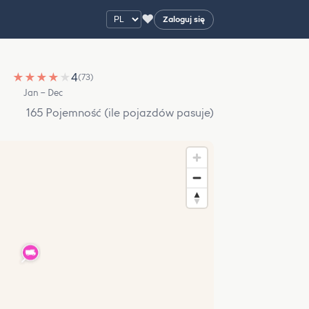
♥
Zaloguj się
★
★
★
★
★
4
(73)
Jan – Dec
165 Pojemność (ile pojazdów pasuje)