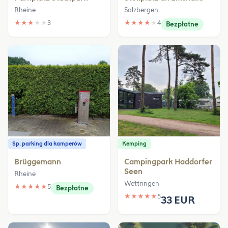
Rheine
Salzbergen
★
★
★
★
★
3
★
★
★
★
★
4
Bezpłatne
Sp. parking dla kamperów
Kemping
Brüggemann
Campingpark Haddorfer
Seen
Rheine
Wettringen
★
★
★
★
★
5
Bezpłatne
★
★
★
★
★
5
33 EUR