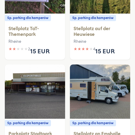
Sp. parking dla kamperów
Sp. parking dla kamperów
Stellplatz TaT-
Stellplatz auf der
Themenpark
Heuwiese
Rheine
Rheine
★
★
★
★
★
2
★
★
★
★
★
4
15 EUR
15 EUR
Sp. parking dla kamperów
Sp. parking dla kamperów
Parkplatz Stadtpark
Stellplatz an Emshalle