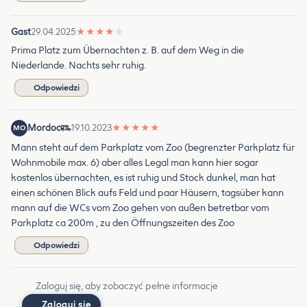
Gast
29.04.2025
★
★
★
★
★
Prima Platz zum Übernachten z. B. auf dem Weg in die
Niederlande. Nachts sehr ruhig.
Odpowiedzi
Mordoc
19.10.2023
★
★
★
★
★
MO
Mann steht auf dem Parkplatz vom Zoo (begrenzter Parkplatz für
Wohnmobile max. 6) aber alles Legal man kann hier sogar
kostenlos übernachten, es ist ruhig und Stock dunkel, man hat
einen schönen Blick aufs Feld und paar Häusern, tagsüber kann
mann auf die WCs vom Zoo gehen von außen betretbar vom
Parkplatz ca 200m , zu den Öffnungszeiten des Zoo
Odpowiedzi
Zaloguj się, aby zobaczyć pełne informacje
Zaloguj się