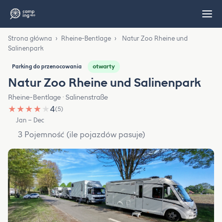
Strona główna
›
Rheine-Bentlage
›
Natur Zoo Rheine und
Salinenpark
otwarty
Parking do przenocowania
Natur Zoo Rheine und Salinenpark
Rheine-Bentlage · Salinenstraße
★
★
★
★
★
4
(5)
Jan – Dec
3 Pojemność (ile pojazdów pasuje)