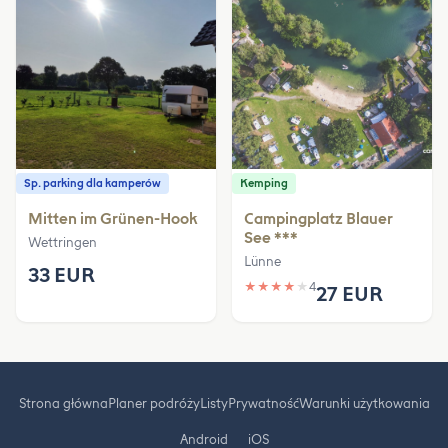
Sp. parking dla kamperów
Kemping
Mitten im Grünen-Hook
Campingplatz Blauer
See ***
Wettringen
Lünne
33 EUR
★
★
★
★
★
4
27 EUR
Strona główna
Planer podróży
Listy
Prywatność
Warunki użytkowania
Android
iOS