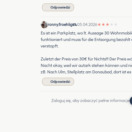
Odpowiedzi
ronny.froehlig
05.04.2026
★
★
★
★
★
Es ist ein Parkplatz, wo lt. Aussage 30 Wohnmobile
funktioniert und muss für die Entsorgung bezahl
verstopft.
Zuletzt der Preis von 30€ für Nichts!!! Der Preis 
Nacht okay, weil wir autark stehen können und nic
zB. Nach Ulm, Stellplatz am Donaubad, dort ist es
Odpowiedzi
Zaloguj się, aby zobaczyć pełne informacje