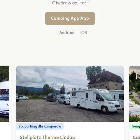
Otwórz w aplikacji
Camping App App
Android
iOS
Sp. parking dla kamperów
Kem
Stellplatz Therme Lindau
Cam