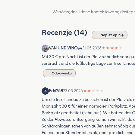
Współrzędne i dane kontaktowe są dostępn
Recenzje (14)
Napisz opinię
VAN UND VINO
31.05.2026
★
★
★
★
★
Mit 30 € pro Nacht ist der Platz sicherlich sehr 
verbracht und die fußläufige Lage zur Insel Lindau
Odpowiedzi
Ecki258
23.05.2026
★
★
★
★
★
EC
Um die Insel Lindau zu besuchen ist der Platz als
Man zahlt 30 € für einen normalen Parkplatz. Ab
Parkplatz gearbeitet (sehr laut). Wir hatten das 
Zu der Abwasserentsorgung kamen wir nicht, da die 
Sanitäranlagen sahen von außen sehr schäbig aus,
Für ein paar Stunden ist es ok, aber preislich ein