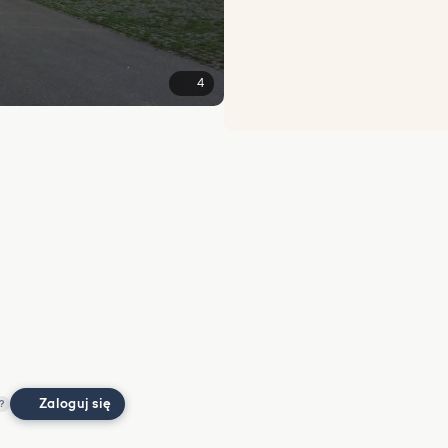
4
Zaloguj się
?