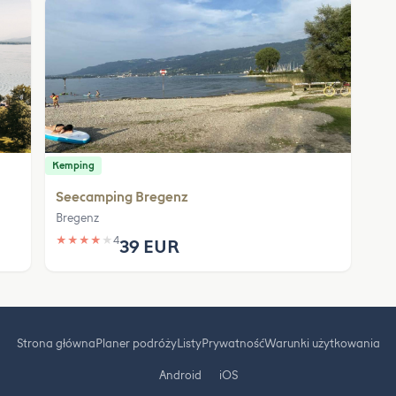
Kemping
Seecamping Bregenz
Bregenz
★
★
★
★
★
4
39 EUR
Strona główna
Planer podróży
Listy
Prywatność
Warunki użytkowania
Android
iOS