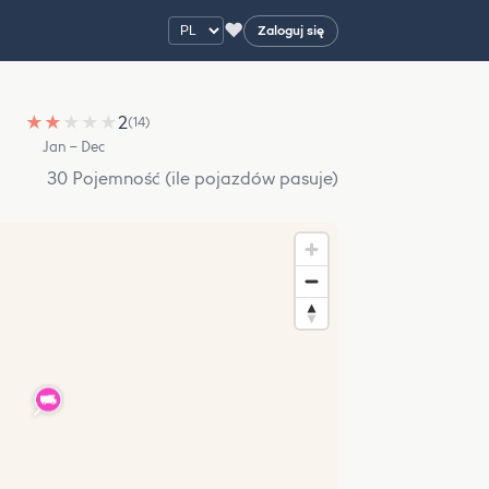
♥
Zaloguj się
★
★
★
★
★
2
(14)
Jan – Dec
30 Pojemność (ile pojazdów pasuje)