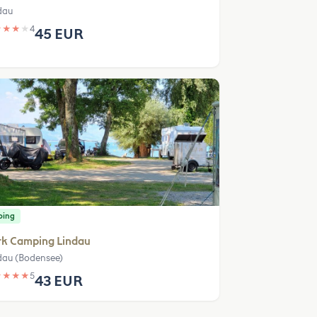
dau
★
★
★
★
4
45 EUR
ping
rk Camping Lindau
dau (Bodensee)
★
★
★
★
5
43 EUR