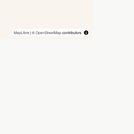
MapLibre
| ©
OpenStreetMap
contributors