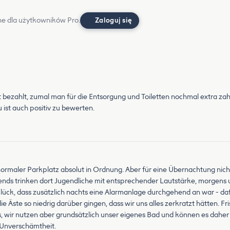
e dla użytkowników Pro.
Zaloguj się
gut bezahlt, zumal man für die Entsorgung und Toiletten nochmal extra za
 ist auch positiv zu bewerten.
 normaler Parkplatz absolut in Ordnung. Aber für eine Übernachtung nich
ends trinken dort Jugendliche mit entsprechender Lautstärke, morgens u
Glück, dass zusätzlich nachts eine Alarmanlage durchgehend an war - daf
Äste so niedrig darüber gingen, dass wir uns alles zerkratzt hätten. Fri
 wir nutzen aber grundsätzlich unser eigenes Bad und können es daher n
e Unverschämtheit.