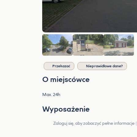
Przekazać
Nieprawidłowe dane?
O miejscówce
Max. 24h
Wyposażenie
Zaloguj się, aby zobaczyć pełne informacje