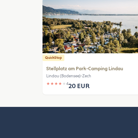
QuickStop
Stellplatz am Park-Camping Lindau
Lindau (Bodensee)-Zech
★
★
★
★
★
4
20 EUR