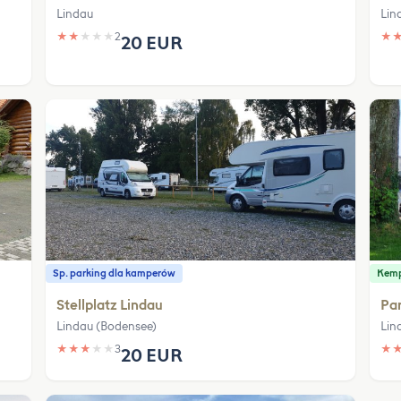
Lindau
Lin
★
★
★
★
★
2
★
20 EUR
Sp. parking dla kamperów
Kem
Stellplatz Lindau
Pa
Lindau (Bodensee)
Lin
★
★
★
★
★
3
★
20 EUR