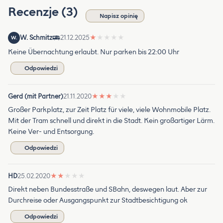
Recenzje (3)
Napisz opinię
W. Schmitz
21.12.2025
★
★
★
★
★
W.
Keine Übernachtung erlaubt. Nur parken bis 22:00 Uhr
Odpowiedzi
Gerd (mit Partner)
21.11.2020
★
★
★
★
★
Großer Parkplatz, zur Zeit Platz für viele, viele Wohnmobile Platz.
Mit der Tram schnell und direkt in die Stadt. Kein großartiger Lärm.
Keine Ver- und Entsorgung.
Odpowiedzi
HD
25.02.2020
★
★
★
★
★
Direkt neben Bundesstraße und SBahn, deswegen laut. Aber zur
Durchreise oder Ausgangspunkt zur Stadtbesichtigung ok
Odpowiedzi