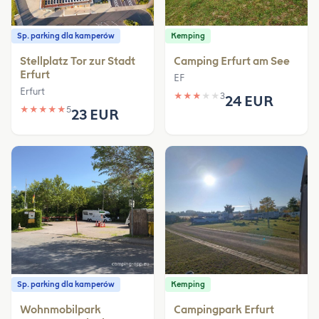
Sp. parking dla kamperów
Kemping
Stellplatz Tor zur Stadt
Camping Erfurt am See
Erfurt
EF
Erfurt
★
★
★
★
★
3
24 EUR
★
★
★
★
★
5
23 EUR
Sp. parking dla kamperów
Kemping
Wohnmobilpark
Campingpark Erfurt