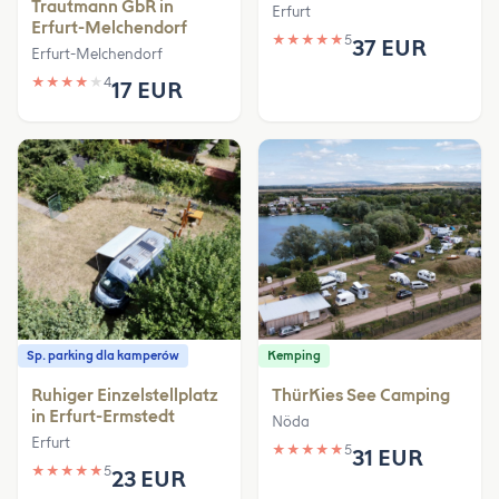
Trautmann GbR in
Erfurt
Erfurt-Melchendorf
★
★
★
★
★
5
37 EUR
Erfurt-Melchendorf
★
★
★
★
★
4
17 EUR
Sp. parking dla kamperów
Kemping
Ruhiger Einzelstellplatz
ThürKies See Camping
in Erfurt-Ermstedt
Nöda
Erfurt
★
★
★
★
★
5
31 EUR
★
★
★
★
★
5
23 EUR