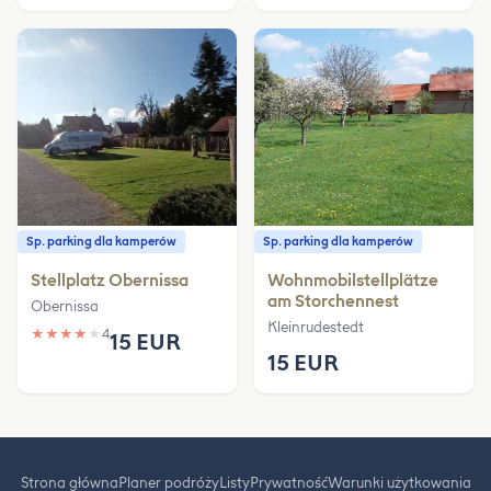
Sp. parking dla kamperów
Sp. parking dla kamperów
Stellplatz Obernissa
Wohnmobilstellplätze
am Storchennest
Obernissa
Kleinrudestedt
★
★
★
★
★
4
15 EUR
15 EUR
Strona główna
Planer podróży
Listy
Prywatność
Warunki użytkowania