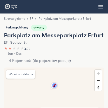
Strona główna
›
EF
›
Parkplatz am Messeparkplatz Erfurt
otwarty
Parking publiczny
Parkplatz am Messeparkplatz Erfurt
EF · Gothaer Str.
★
★
★
★
★
2
(3)
Jan – Dec
4 Pojemność (ile pojazdów pasuje)
Widok satelitarny