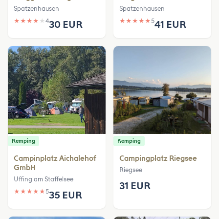
Spatzenhausen
Spatzenhausen
★
★
★
★
★
4
★
★
★
★
★
5
30 EUR
41 EUR
Kemping
Kemping
Campinplatz Aichalehof
Campingplatz Riegsee
GmbH
Riegsee
Uffing am Staffelsee
31 EUR
★
★
★
★
★
5
35 EUR