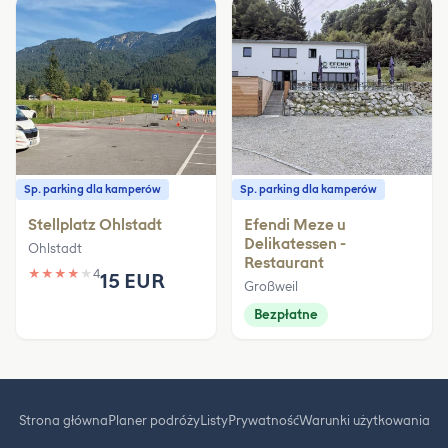
Sp. parking dla kamperów
Sp. parking dla kamperów
Stellplatz Ohlstadt
Efendi Meze u
Delikatessen -
Ohlstadt
Restaurant
★
★
★
★
★
4
15 EUR
Großweil
Bezpłatne
Strona główna
Planer podróży
Listy
Prywatność
Warunki użytkowania