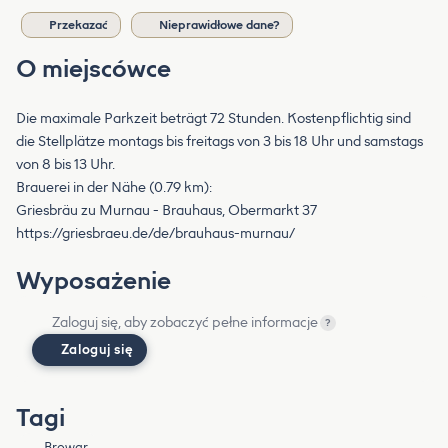
Przekazać
Nieprawidłowe dane?
O miejscówce
Die maximale Parkzeit beträgt 72 Stunden. Kostenpflichtig sind
die Stellplätze montags bis freitags von 3 bis 18 Uhr und samstags
von 8 bis 13 Uhr.
Brauerei in der Nähe (0.79 km):
Griesbräu zu Murnau - Brauhaus, Obermarkt 37
https://griesbraeu.de/de/brauhaus-murnau/
Wyposażenie
Zaloguj się, aby zobaczyć pełne informacje
?
Zaloguj się
Tagi
Browar