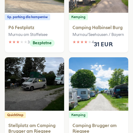
Sp. parking dla kamperów
Kemping
P6 Festplatz
Camping Halbinsel Burg
Murnau am Staffelsee
Murnau/Seehausen / Bayern
★
★
★
★
★
3
★
★
★
★
★
4
Bezpłatne
31 EUR
QuickStop
Kemping
Stellplatz am Camping
Camping Brugger am
Brugger am Riegsee
Riegsee