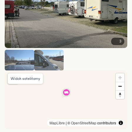
3
Widok satelitarny
MapLibre
| ©
OpenStreetMap
contributors