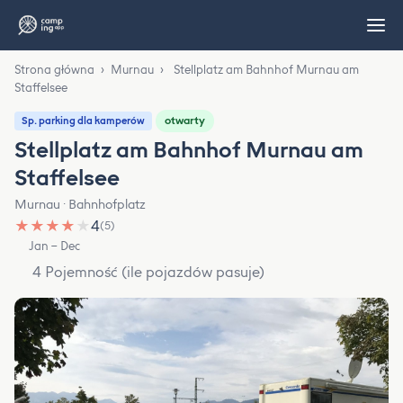
Strona główna
›
Murnau
›
Stellplatz am Bahnhof Murnau am
Staffelsee
otwarty
Sp. parking dla kamperów
Stellplatz am Bahnhof Murnau am
Staffelsee
Murnau · Bahnhofplatz
★
★
★
★
★
4
(5)
Jan – Dec
4 Pojemność (ile pojazdów pasuje)