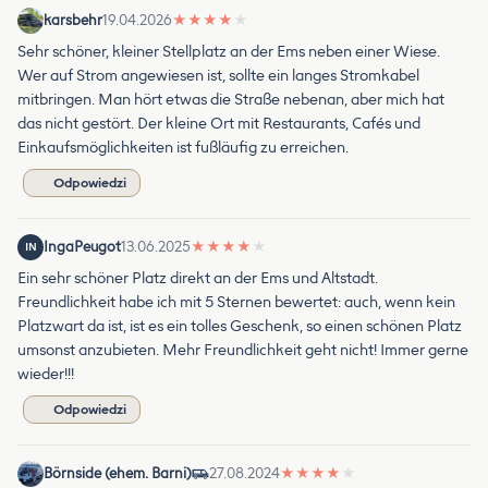
karsbehr
19.04.2026
★
★
★
★
★
Sehr schöner, kleiner Stellplatz an der Ems neben einer Wiese.
Wer auf Strom angewiesen ist, sollte ein langes Stromkabel
mitbringen. Man hört etwas die Straße nebenan, aber mich hat
das nicht gestört. Der kleine Ort mit Restaurants, Cafés und
Einkaufsmöglichkeiten ist fußläufig zu erreichen.
Odpowiedzi
IngaPeugot
13.06.2025
★
★
★
★
★
IN
Ein sehr schöner Platz direkt an der Ems und Altstadt.
Freundlichkeit habe ich mit 5 Sternen bewertet: auch, wenn kein
Platzwart da ist, ist es ein tolles Geschenk, so einen schönen Platz
umsonst anzubieten. Mehr Freundlichkeit geht nicht! Immer gerne
wieder!!!
Odpowiedzi
Börnside (ehem. Barni)
27.08.2024
★
★
★
★
★