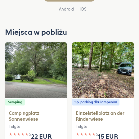
Android
iOS
Miejsca w pobliżu
Kemping
Sp. parking dla kamperów
Campingplatz
Einzelstellplatz an der
Sonnenwiese
Rinderwiese
Telgte
Telgte
★
★
★
★
★
5
★
★
★
★
★
5
22 EUR
15 EUR