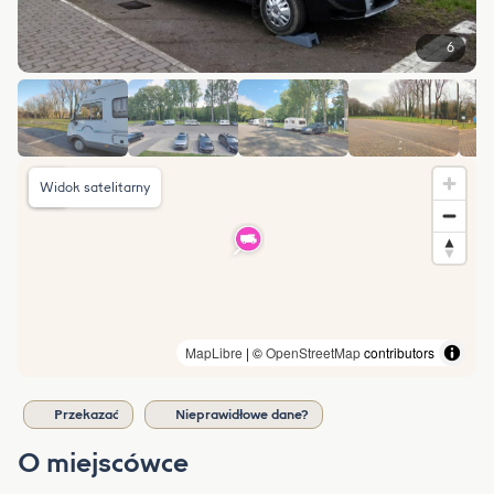
6
Widok satelitarny
MapLibre
| ©
OpenStreetMap
contributors
Przekazać
Nieprawidłowe dane?
O miejscówce