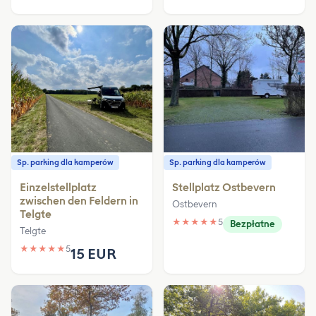
Sp. parking dla kamperów
Sp. parking dla kamperów
Einzelstellplatz
Stellplatz Ostbevern
zwischen den Feldern in
Ostbevern
Telgte
★
★
★
★
★
5
Bezpłatne
Telgte
★
★
★
★
★
5
15 EUR