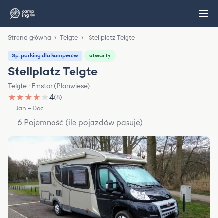
Strona główna
›
Telgte
›
Stellplatz Telgte
otwarty
Sp. parking dla kamperów
Stellplatz Telgte
Telgte · Emstor (Planwiese)
★
★
★
★
★
4
(8)
Jan – Dec
6 Pojemność (ile pojazdów pasuje)