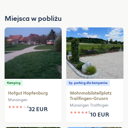
Miejsca w pobliżu
Kemping
Sp. parking dla kamperów
Hofgut Hopfenburg
Wohnmobilstellplatz
Trailfingen-Gruorn
Münsingen
Münsingen Trailfingen
★
★
★
★
★
4
32 EUR
★
★
★
★
★
5
10 EUR