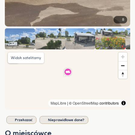
8
Widok satelitarny
MapLibre
| ©
OpenStreetMap
contributors
Przekazać
Nieprawidłowe dane?
O miejscówce