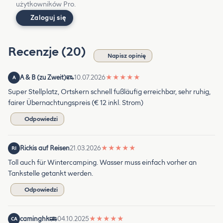
użytkowników Pro.
Zaloguj się
Recenzje (20)
Napisz opinię
A & B (zu Zweit)
10.07.2026
★
★
★
★
★
A
Super Stellplatz, Ortskern schnell fußläufig erreichbar, sehr ruhig,
fairer Übernachtungspreis (€ 12 inkl. Strom)
Odpowiedzi
Rickis auf Reisen
21.03.2026
★
★
★
★
★
RI
Toll auch für Wintercamping. Wasser muss einfach vorher an
Tankstelle getankt werden.
Odpowiedzi
caminghk
04.10.2025
★
★
★
★
★
CA