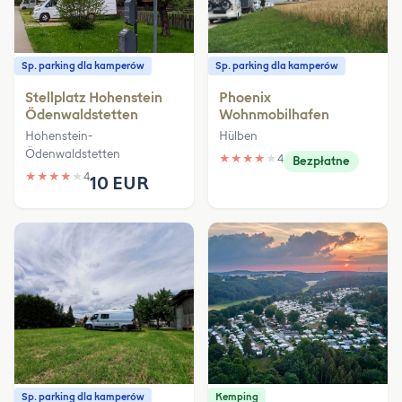
Sp. parking dla kamperów
Sp. parking dla kamperów
Stellplatz Hohenstein
Phoenix
Ödenwaldstetten
Wohnmobilhafen
Hohenstein-
Hülben
Ödenwaldstetten
★
★
★
★
★
4
Bezpłatne
★
★
★
★
★
4
10 EUR
Sp. parking dla kamperów
Kemping