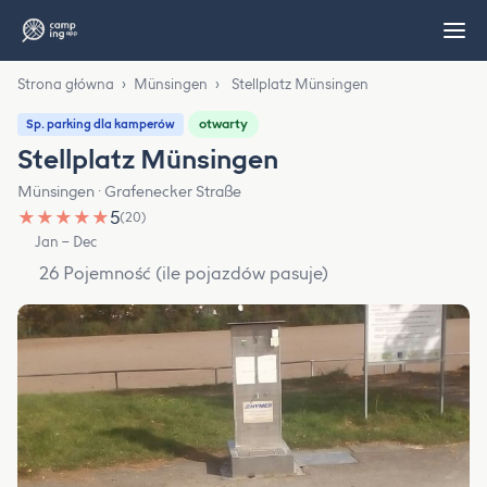
Strona główna
›
Münsingen
›
Stellplatz Münsingen
otwarty
Sp. parking dla kamperów
Stellplatz Münsingen
Münsingen · Grafenecker Straße
★
★
★
★
★
5
(20)
Jan – Dec
26 Pojemność (ile pojazdów pasuje)