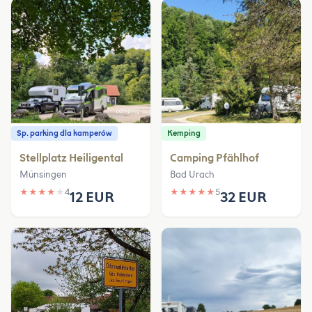
Sp. parking dla kamperów
Kemping
Stellplatz Heiligental
Camping Pfählhof
Münsingen
Bad Urach
★
★
★
★
★
4
★
★
★
★
★
5
12 EUR
32 EUR