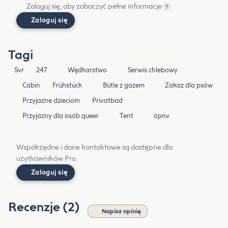
Zaloguj się, aby zobaczyć pełne informacje
?
Zaloguj się
Tagi
Svr
247
Wędkarstwo
Serwis chlebowy
Cabin
Frühstück
Butle z gazem
Zakaz dla psów
Przyjazne dzieciom
Privatbad
Przyjazny dla osób queer
Tent
öpnv
Współrzędne i dane kontaktowe są dostępne dla
użytkowników Pro.
Zaloguj się
Recenzje (2)
Napisz opinię