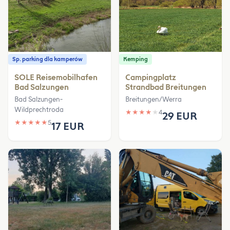
Sp. parking dla kamperów
Kemping
SOLE Reisemobilhafen
Campingplatz
Bad Salzungen
Strandbad Breitungen
Bad Salzungen-
Breitungen/Werra
Wildprechtroda
★
★
★
★
★
4
29 EUR
★
★
★
★
★
5
17 EUR