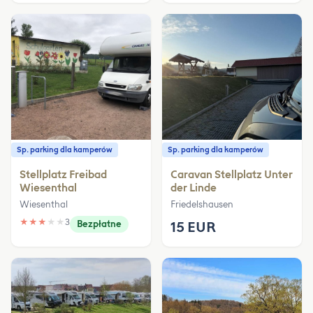
Sp. parking dla kamperów
Sp. parking dla kamperów
Stellplatz Freibad
Caravan Stellplatz Unter
Wiesenthal
der Linde
Wiesenthal
Friedelshausen
★
★
★
★
★
3
Bezpłatne
15 EUR