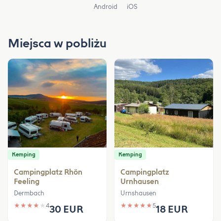
Android
iOS
Miejsca w pobliżu
Kemping
Kemping
Campingplatz Rhön
Campingplatz
Feeling
Urnhausen
Dermbach
Urnshausen
★
★
★
★
★
4
★
★
★
★
★
5
30 EUR
18 EUR