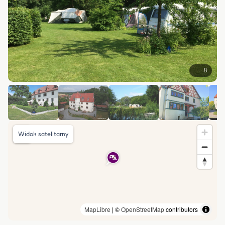
8
Widok satelitarny
MapLibre
| ©
OpenStreetMap
contributors