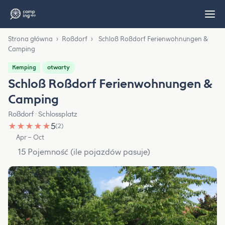
Strona główna
›
Roßdorf
›
Schloß Roßdorf Ferienwohnungen &
Camping
otwarty
Kemping
Schloß Roßdorf Ferienwohnungen &
Camping
Roßdorf · Schlossplatz
★
★
★
★
★
5
(2)
Apr – Oct
15 Pojemność (ile pojazdów pasuje)