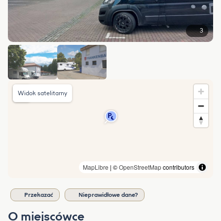
3
Widok satelitarny
MapLibre
| ©
OpenStreetMap
contributors
Przekazać
Nieprawidłowe dane?
O miejscówce