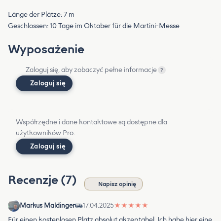
Länge der Plätze: 7 m
Geschlossen: 10 Tage im Oktober für die Martini-Messe
Wyposażenie
Zaloguj się, aby zobaczyć pełne informacje
?
Zaloguj się
Współrzędne i dane kontaktowe są dostępne dla
użytkowników Pro.
Zaloguj się
Recenzje (7)
Napisz opinię
Markus Maldinger
17.04.2025
★
★
★
★
★
Für einen kostenlosen Platz absolut akzeptabel. Ich habe hier eine