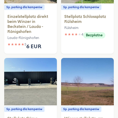
Sp. parking dla kamperów
Sp. parking dla kamperów
Einzelstellplatz direkt
Stellplatz Schlossplatz
beim Winzer in
Külsheim
Beckstein / Lauda -
Külsheim
Königshofen
★
★
★
★
★
4
Bezpłatne
Lauda-Königshofen
★
★
★
★
★
5
6 EUR
Sp. parking dla kamperów
Sp. parking dla kamperów