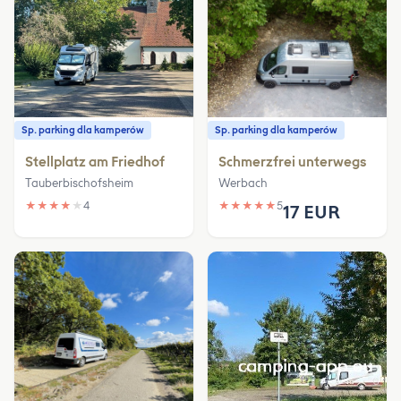
Sp. parking dla kamperów
Sp. parking dla kamperów
Stellplatz am Friedhof
Schmerzfrei unterwegs
Tauberbischofsheim
Werbach
★
★
★
★
★
4
★
★
★
★
★
5
17 EUR