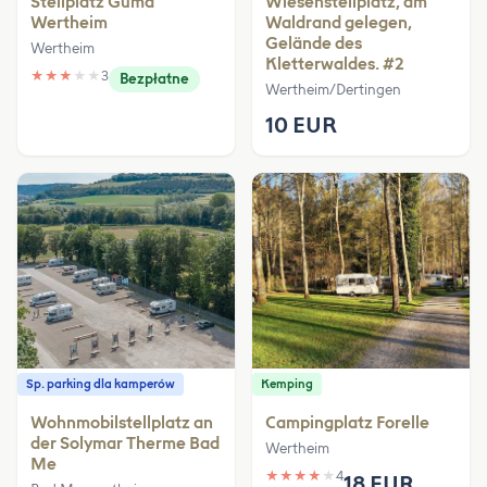
Stellplatz Güma
Wiesenstellplatz, am
Wertheim
Waldrand gelegen,
Gelände des
Wertheim
Kletterwaldes. #2
★
★
★
★
★
3
Bezpłatne
Wertheim/Dertingen
10 EUR
Sp. parking dla kamperów
Kemping
Wohnmobilstellplatz an
Campingplatz Forelle
der Solymar Therme Bad
Wertheim
Me
★
★
★
★
★
4
18 EUR