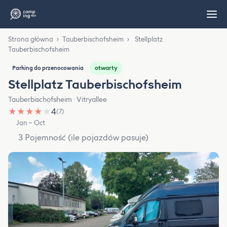
Strona główna
›
Tauberbischofsheim
›
Stellplatz
Tauberbischofsheim
otwarty
Parking do przenocowania
Stellplatz Tauberbischofsheim
Tauberbischofsheim · Vitryallee
★
★
★
★
★
4
(7)
Jan – Oct
3 Pojemność (ile pojazdów pasuje)