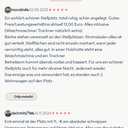
mondin
02.08.2025
★
★
★
★
★
Ein wirklich schöner Stellplatz, total ruhig, schön angelegt. Gutes
Preis/Leistungsverhältnis aktuell 12,00 Euro. Alles inklusive.
(Waschmaschine/ Trockner natürlich extra)
Bänke stehen vereinzelt an den Stellplätzen. Stromsäulen alles ok
gut verteilt. Stellflächen sind nicht einzeln markiert, wenn jeder
vernünftig steht, alles gut. In einer Holzhütte steht eine
Waschmaschine und ein Trockner.
Betreiberin kommt abends vorbei und kassiert. Für uns ein schöner
Stellplatz auch für mehr als eine Nacht. Jederzeit wieder.
Das einzige was uns verwundert hat, es standen auch 2
Wohnwagen auf den Platz.
Odpowiedzi
dschmitz71
16.11.2024
★
★
★
★
★
Erst einmal ist der Platz mit 11, -€ ein absoluter schnapper.
Versorgung, Entsorgung und Strom inklusive. Alles was der autarke