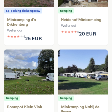
Sp. parking dla kamperów
Kemping
Minicamping d'n
Heidehof Minicamping
Dikkenberg
Wellerlooi
Wellerlooi
★
★
★
★
★
5
20 EUR
★
★
★
★
★
4
25 EUR
Kemping
Kemping
Roompot Klein Vink
Minicamping Nabij de
Fossa