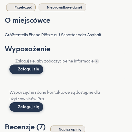
Przekazać
Nieprawidłowe dane?
O miejscówce
Größtenteils Ebene Plätze auf Schotter oder Asphalt.
Wyposażenie
Zaloguj się, aby zobaczyć pełne informacje
?
Zaloguj się
Współrzędne i dane kontaktowe są dostępne dla
użytkowników Pro.
Zaloguj się
Recenzje (7)
Napisz opinię