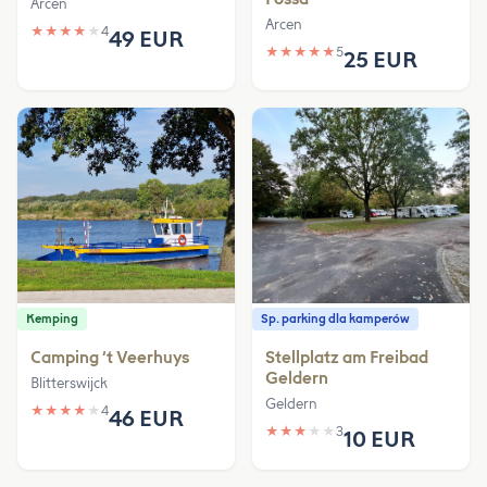
Arcen
Arcen
★
★
★
★
★
4
49 EUR
★
★
★
★
★
5
25 EUR
Kemping
Sp. parking dla kamperów
Camping ‘t Veerhuys
Stellplatz am Freibad
Geldern
Blitterswijck
Geldern
★
★
★
★
★
4
46 EUR
★
★
★
★
★
3
10 EUR