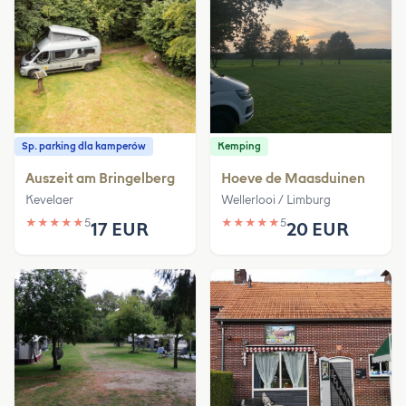
Sp. parking dla kamperów
Kemping
Auszeit am Bringelberg
Hoeve de Maasduinen
Kevelaer
Wellerlooi / Limburg
★
★
★
★
★
5
★
★
★
★
★
5
17 EUR
20 EUR