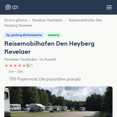
Strona główna
›
Kevelaer-Twisteden
›
Reisemobilhafen Den
Heyberg Kevelaer
otwarty
Sp. parking dla kamperów
Reisemobilhafen Den Heyberg
Kevelaer
Kevelaer-Twisteden · Im Auwelt
★
★
★
★
★
5
(7)
Jan – Dec
150 Pojemność (ile pojazdów pasuje)