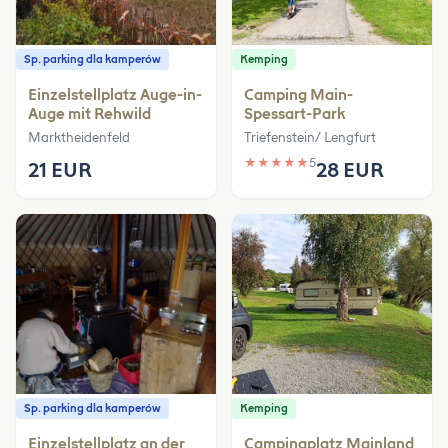
Sp. parking dla kamperów
Kemping
Einzelstellplatz Auge-in-
Camping Main-
Auge mit Rehwild
Spessart-Park
Marktheidenfeld
Triefenstein/ Lengfurt
★
★
★
★
★
5
21 EUR
28 EUR
Sp. parking dla kamperów
Kemping
Einzelstellplatz an der
Campingplatz Mainland