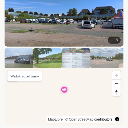
8
Widok satelitarny
MapLibre
| ©
OpenStreetMap
contributors