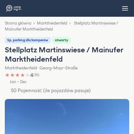
Strona główna
›
Marktheidenfeld
›
Stellplatz Martinswiese /
Mainufer Marktheidenfeld
otwarty
Sp. parking dla kamperów
Stellplatz Martinswiese / Mainufer
Marktheidenfeld
Marktheidenfeld · Georg-Mayr-Straße
★
★
★
★
★
4
(19)
Jan – Dec
50 Pojemność (ile pojazdów pasuje)