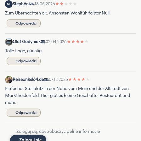
StephAni
18.05.2026
★
★
★
★
★
ST
Zum Übernachten ok. Ansonsten Wohlfühlfaktor Null.
Odpowiedzi
Olaf Godyniak
02.04.2026
★
★
★
★
★
Tolle Lage, günstig
Odpowiedzi
Reiseonkel64.de
07.12.2025
★
★
★
★
★
Einfacher Stellplatz in der Nähe vom Main und der Altstadt von
Marktheidenfeld. Hier gibt es kleine Geschäfte, Restaurant und
mehr.
Odpowiedzi
Zaloguj się, aby zobaczyć pełne informacje
Zaloguj się