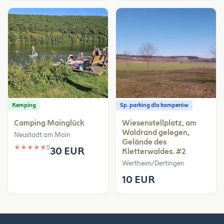
Kemping
Sp. parking dla kamperów
Camping Mainglück
Wiesenstellplatz, am
Waldrand gelegen,
Neustadt am Main
Gelände des
★
★
★
★
★
5
30 EUR
Kletterwaldes. #2
Wertheim/Dertingen
10 EUR