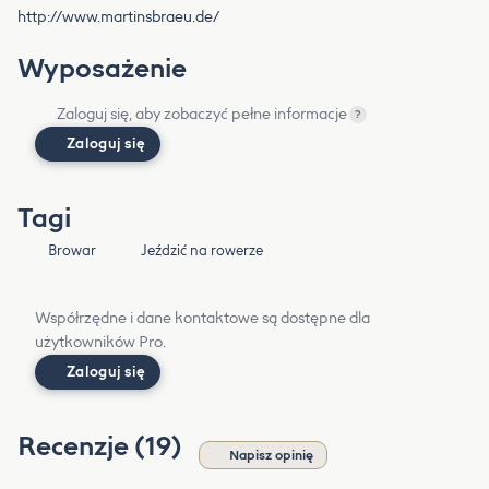
http://www.martinsbraeu.de/
Wyposażenie
Zaloguj się, aby zobaczyć pełne informacje
?
Zaloguj się
Tagi
Browar
Jeździć na rowerze
Współrzędne i dane kontaktowe są dostępne dla
użytkowników Pro.
Zaloguj się
Recenzje (19)
Napisz opinię