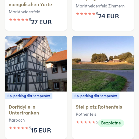
mongolischen Yurte
Marktheidenfeld Zimmern
Marktheidenfeld
★
★
★
★
★
5
24 EUR
★
★
★
★
★
5
27 EUR
Sp. parking dla kamperów
Sp. parking dla kamperów
Dorfidylle in
Stellplatz Rothenfels
Unterfranken
Rothenfels
Karbach
★
★
★
★
★
5
Bezpłatne
★
★
★
★
★
5
15 EUR