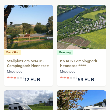
QuickStop
Kemping
Stellplatz am KNAUS
KNAUS Campingpark
Campingpark Hennesee
Hennesee ****
Meschede
Meschede
★
★
★
★
★
3
★
★
★
★
★
3
12 EUR
53 EUR