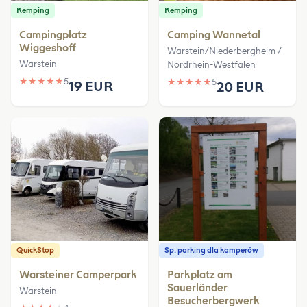
Kemping
Kemping
Campingplatz
Camping Wannetal
Wiggeshoff
Warstein/Niederbergheim /
Warstein
Nordrhein-Westfalen
★
★
★
★
★
5
★
★
★
★
★
5
19 EUR
20 EUR
QuickStop
Sp. parking dla kamperów
Warsteiner Camperpark
Parkplatz am
Sauerländer
Warstein
Besucherbergwerk