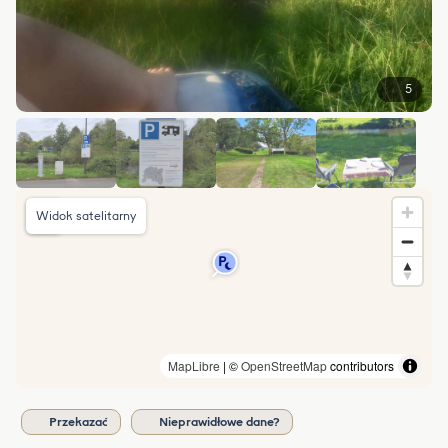
5
Widok satelitarny
MapLibre
| ©
OpenStreetMap
contributors
Przekazać
Nieprawidłowe dane?