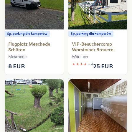
Sp. parking dla kamperów
Sp. parking dla kamperów
Flugplatz Meschede
VIP-Besuchercamp
Schüren
Warsteiner Brauerei
Meschede
Warstein
★
★
★
★
★
4
8 EUR
25 EUR