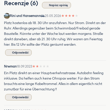
Recenzje (6)
Napisz opinię
Rini und Hansemann
25.05.2026
★
★
★
★
★
Platz kostenlos ab 18. 30 Uhr anzufahren. Nur Strom. Direkt an der
Ruhr. Allerdings gegenüber beim Schwimmbad/Freibad gerade
Baustelle. Könnte unter der Woche laut werden morgens. Straße
direkt daneben, aber ab 21. 30 Uhr ruhig. Wir waren am Feiertag
hier. Bis 12 Uhr sollte der Platz geräumt werden.
Odpowiedzi
Nrwman
18.09.2023
★
★
★
★
★
Ein Platz direkt an einer Hauptverkehrsstrasse. Autobahn feeling
inklusive. Da helfen auch keine Ohropax weiter. Für den Strom
brauchts eine lange Kabeltrommel. Alles in allem eigentlich nicht
zumutbar für eine Übernachtung !!
Odpowiedzi