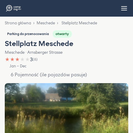
Strona główna
›
Meschede
›
Stellplatz Meschede
otwarty
Parking do przenocowania
Stellplatz Meschede
Meschede · Arnsberger Strasse
★
★
★
★
★
3
(6)
Jan – Dec
6 Pojemność (ile pojazdów pasuje)