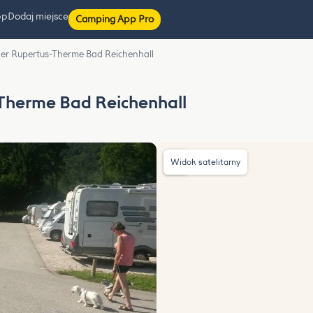
pp
Dodaj miejsce
Camping App Pro
 der Rupertus-Therme Bad Reichenhall
-Therme Bad Reichenhall
Widok satelitarny