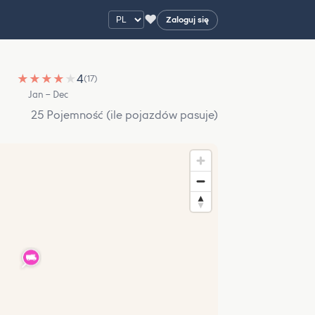
♥
Zaloguj się
★
★
★
★
★
4
(17)
Jan – Dec
25 Pojemność (ile pojazdów pasuje)