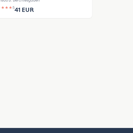
sau b. Berchtesgaden
★
★
★
★
5
41 EUR