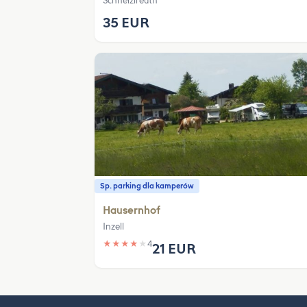
Schneizlreuth
35 EUR
Sp. parking dla kamperów
Hausernhof
Inzell
★
★
★
★
★
4
21 EUR