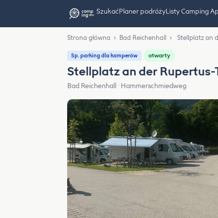
Szukać
Planer podróży
Listy Camping A
Strona główna
›
Bad Reichenhall
›
Stellplatz an
otwarty
Sp. parking dla kamperów
Stellplatz an der Rupertus
Bad Reichenhall · Hammerschmiedweg