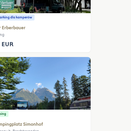
parking dla kamperów
r Erberbauer
ing
 EUR
ping
mpingplatz Simonhof