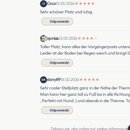
Cicco
12.05.2026
★
★
★
★
★
CI
Sehr schöner Platz und ruhig.
Odpowiedzi
xjori
12.05.2026
★
★
★
★
★
Toller Platz, kann alles der Vorgängerposts unters
Leider ist der Boden bei Regen weich und bringt
Odpowiedzi
dany89
16.02.2026
★
★
★
★
★
DA
Sehr cooler Stellplatz ganz in der Nähe der Therm
Man kann hier ganz toll zu Fuß los in alle Richtu
, Perfekt mit Hund :) und abends in die Therme. 
Odpowiedzi
Zaloguj się, aby zobaczyć pełne informacje