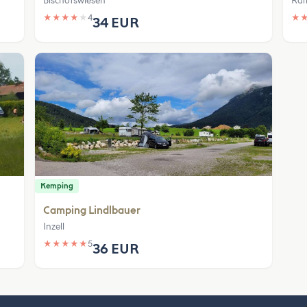
Bischofswiesen
Ram
★
★
★
★
★
4
★
34 EUR
Kemping
Camping Lindlbauer
Inzell
★
★
★
★
★
5
36 EUR