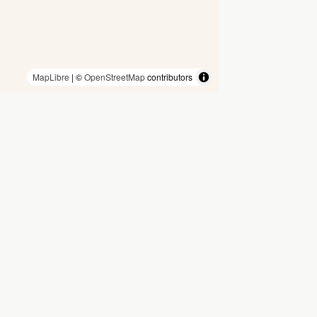
MapLibre
| ©
OpenStreetMap
contributors