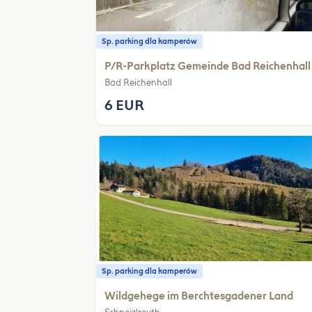
Sp. parking dla kamperów
P/R-Parkplatz Gemeinde Bad Reichenhall
Bad Reichenhall
6 EUR
Sp. parking dla kamperów
Wildgehege im Berchtesgadener Land