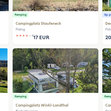
Kemping
Sp. 
Campingplatz Staufeneck
De
Piding
Pid
★
★
★
★
★
4
17 EUR
20
Kemping
Kem
Campingplatz Winkl-Landthal
Ca