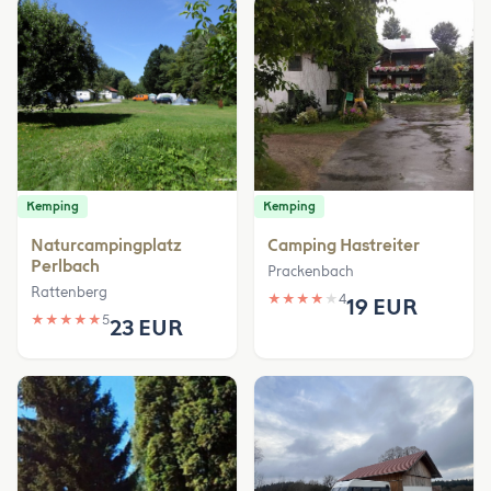
Kemping
Kemping
Naturcampingplatz
Camping Hastreiter
Perlbach
Prackenbach
Rattenberg
★
★
★
★
★
4
19 EUR
★
★
★
★
★
5
23 EUR