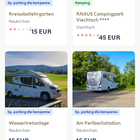
Sp. parking dla kamperów
Kemping
Kreisobstlehrgarten
KNAUS Campingpark
Viechtach ****
Neukirchen
Viechtach
★
★
★
★
★
2
15 EUR
★
★
★
★
★
4
45 EUR
Sp. parking dla kamperów
Sp. parking dla kamperów
Wassertretanlage
Am Perlbachstadion
Neukirchen
Neukirchen