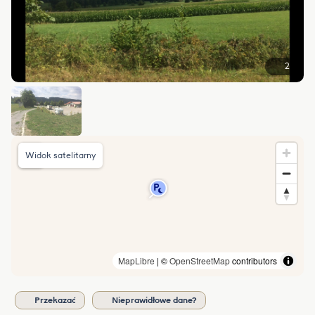
2
Widok satelitarny
MapLibre
| ©
OpenStreetMap
contributors
Przekazać
Nieprawidłowe dane?