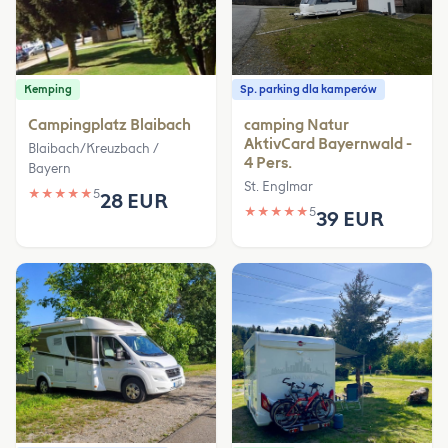
Kemping
Sp. parking dla kamperów
Campingplatz Blaibach
camping Natur
AktivCard Bayernwald -
Blaibach/Kreuzbach /
4 Pers.
Bayern
St. Englmar
★
★
★
★
★
5
28 EUR
★
★
★
★
★
5
39 EUR