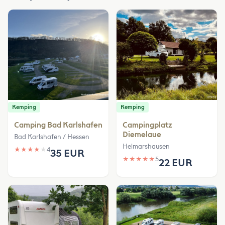
Kemping
Kemping
Camping Bad Karlshafen
Campingplatz
Diemelaue
Bad Karlshafen / Hessen
Helmarshausen
★
★
★
★
★
4
35 EUR
★
★
★
★
★
5
22 EUR