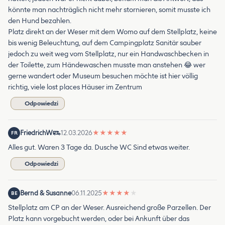
könnte man nachträglich nicht mehr stornieren, somit musste ich
den Hund bezahlen.
Platz direkt an der Weser mit dem Womo auf dem Stellplatz, keine
bis wenig Beleuchtung, auf dem Campingplatz Sanitär sauber
jedoch zu weit weg vom Stellplatz, nur ein Handwaschbecken in
der Toilette, zum Händewaschen musste man anstehen 😂 wer
gerne wandert oder Museum besuchen möchte ist hier völlig
richtig, viele lost places Häuser im Zentrum
Odpowiedzi
FriedrichW
12.03.2026
★
★
★
★
★
FR
Alles gut. Waren 3 Tage da. Dusche WC Sind etwas weiter.
Odpowiedzi
Bernd & Susanne
06.11.2025
★
★
★
★
★
BE
Stellplatz am CP an der Weser. Ausreichend große Parzellen. Der
Platz kann vorgebucht werden, oder bei Ankunft über das