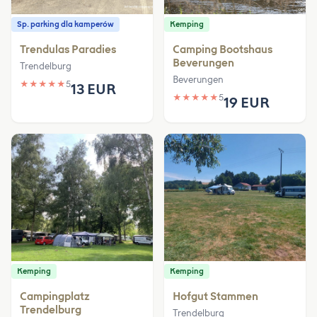
Sp. parking dla kamperów
Kemping
Trendulas Paradies
Camping Bootshaus
Beverungen
Trendelburg
Beverungen
★
★
★
★
★
5
13 EUR
★
★
★
★
★
5
19 EUR
Kemping
Kemping
Campingplatz
Hofgut Stammen
Trendelburg
Trendelburg