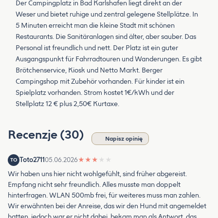
Der Campingplatz in Bad Karlshafen liegt direkt an der
Weser und bietet ruhige und zentral gelegene Stellplätze. In
5 Minuten erreicht man die kleine Stadt mit schönen
Restaurants. Die Sanitäranlagen sind älter, aber sauber. Das
Personal ist freundlich und nett. Der Platz ist ein guter
Ausgangspunkt für Fahrradtouren und Wanderungen. Es gibt
Brötchenservice, Kiosk und Netto Markt. Berger
Campingshop mit Zubehör vorhanden. Für kinder ist ein
Spielplatz vorhanden. Strom kostet 1€/kWh und der
Stellplatz 12 € plus 2,50€ Kurtaxe.
Recenzje (30)
Napisz opinię
Toto2711
05.06.2026
★
★
★
★
★
TO
Wir haben uns hier nicht wohlgefühlt, sind früher abgereist.
Empfang nicht sehr freundlich. Alles musste man doppelt
hinterfragen. WLAN 500mb frei, für weiteres muss man zahlen.
Wir erwähnten bei der Anreise, das wir den Hund mit angemeldet
hatten, jedoch war er nicht dabei, bekam man als Antwort, das