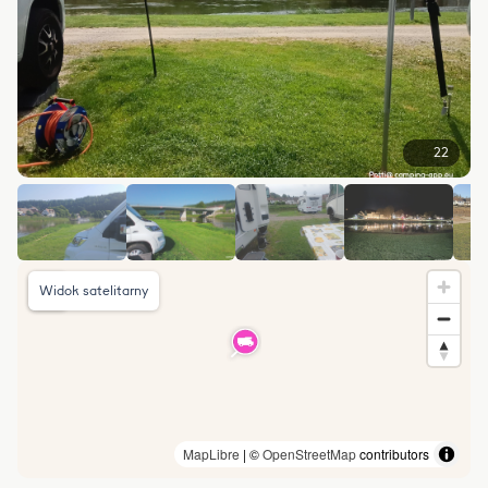
22
Widok satelitarny
MapLibre
| ©
OpenStreetMap
contributors