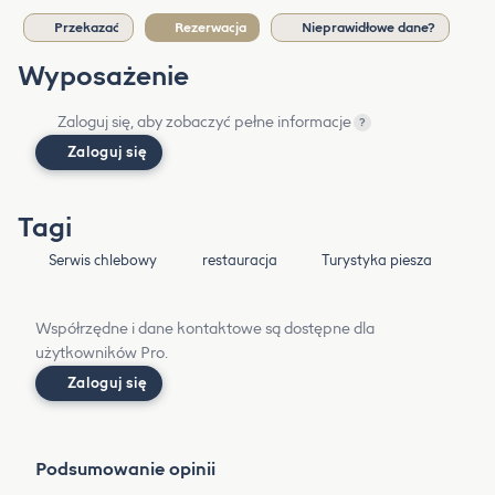
Przekazać
Rezerwacja
Nieprawidłowe dane?
Wyposażenie
Zaloguj się, aby zobaczyć pełne informacje
?
Zaloguj się
Tagi
Serwis chlebowy
restauracja
Turystyka piesza
Współrzędne i dane kontaktowe są dostępne dla
użytkowników Pro.
Zaloguj się
Podsumowanie opinii