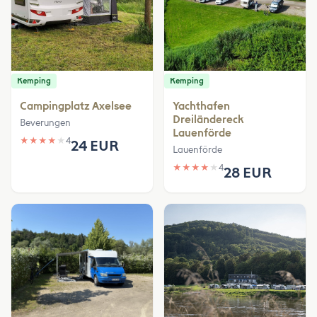
Kemping
Kemping
Campingplatz Axelsee
Yachthafen
Dreiländereck
Beverungen
Lauenförde
★
★
★
★
★
4
24 EUR
Lauenförde
★
★
★
★
★
4
28 EUR