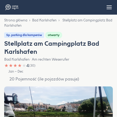
Strona główna
›
Bad Karlshafen
›
Stellplatz am Campingplatz Bad
Karlshafen
otwarty
Sp. parking dla kamperów
Stellplatz am Campingplatz Bad
Karlshafen
Bad Karlshafen · Am rechten Weserufer
★
★
★
★
★
4
(30)
Jan – Dec
20 Pojemność (ile pojazdów pasuje)