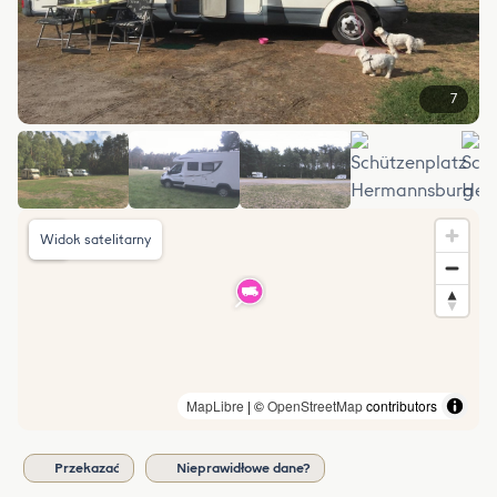
7
Widok satelitarny
MapLibre
| ©
OpenStreetMap
contributors
Przekazać
Nieprawidłowe dane?