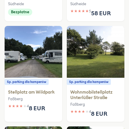
Südheide
Südheide
★
★
★
★
★
5
Bezpłatne
58 EUR
Sp. parking dla kamperów
Sp. parking dla kamperów
Stellplatz am Wildpark
Wohnmobilstellplatz
Unterlüßer Straße
Faßberg
Faßberg
★
★
★
★
★
4
8 EUR
★
★
★
★
★
4
8 EUR