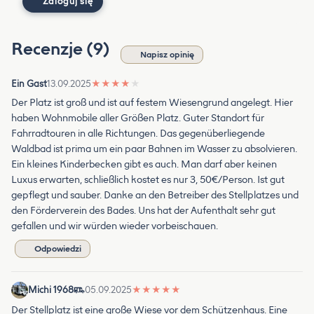
Zaloguj się
Recenzje (9)
Napisz opinię
Ein Gast
13.09.2025
★
★
★
★
★
Der Platz ist groß und ist auf festem Wiesengrund angelegt. Hier
haben Wohnmobile aller Größen Platz. Guter Standort für
Fahrradtouren in alle Richtungen. Das gegenüberliegende
Waldbad ist prima um ein paar Bahnen im Wasser zu absolvieren.
Ein kleines Kinderbecken gibt es auch. Man darf aber keinen
Luxus erwarten, schließlich kostet es nur 3, 50€/Person. Ist gut
gepflegt und sauber. Danke an den Betreiber des Stellplatzes und
den Förderverein des Bades. Uns hat der Aufenthalt sehr gut
gefallen und wir würden wieder vorbeischauen.
Odpowiedzi
Michi 1968
05.09.2025
★
★
★
★
★
Der Stellplatz ist eine große Wiese vor dem Schützenhaus. Eine