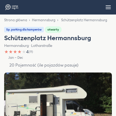
Strona główna
›
Hermannsburg
›
Schützenplatz Hermannsburg
otwarty
Sp. parking dla kamperów
Schützenplatz Hermannsburg
Hermannsburg · Lotharstraße
★
★
★
★
★
4
(9)
Jan – Dec
20 Pojemność (ile pojazdów pasuje)