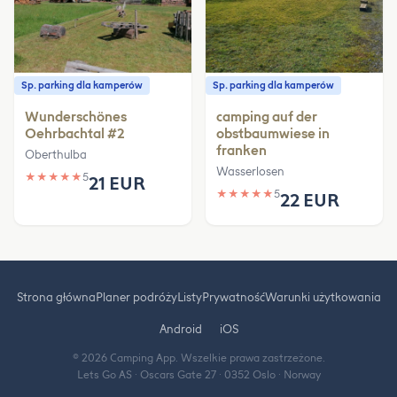
Sp. parking dla kamperów
Sp. parking dla kamperów
Wunderschönes
camping auf der
Oehrbachtal #2
obstbaumwiese in
franken
Oberthulba
Wasserlosen
★
★
★
★
★
5
21 EUR
★
★
★
★
★
5
22 EUR
Strona główna
Planer podróży
Listy
Prywatność
Warunki użytkowania
Android
iOS
© 2026 Camping App. Wszelkie prawa zastrzeżone.
Lets Go AS · Oscars Gate 27 · 0352 Oslo · Norway