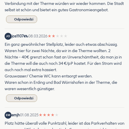
Verbindung mit der Therme würden wir wieder kommen. Die Stadt
selbst ist schön und bietet ein gutes Gastronomieangebot.
Odpowiedzi
jos1107
08.03.2026
★
★
★
★
★
JO
Ein ganz gewöhnlicher Stellplatz, leider auch etwas abschüssig.
Waren hier für zwei Nächte, da wir in die Therme wollten. 2
Nächte - 40€ grenzt schon fast an Unverschämtheit, da man ja in
die Therme will die auch noch 34 €/pP kostet. Für den Strom wird
auch noch mal extra kassiert.
Grauwasser/ Chemie WC kann entsorgt werden.
Waren schon in Erding und Bad Wörrishofen in der Therme, die
waren wesentlich günstiger.
Odpowiedzi
emjh
01.08.2025
★
★
★
★
★
EM
Platz hätte überall volle Punktzahl, leider ist das Parkverhalten von