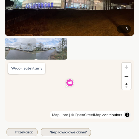
3
Widok satelitarny
MapLibre
| ©
OpenStreetMap
contributors
Przekazać
Nieprawidłowe dane?