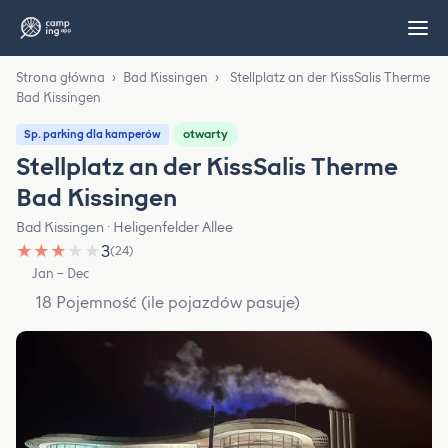
Strona główna
›
Bad Kissingen
›
Stellplatz an der KissSalis Therme
Bad Kissingen
otwarty
Sp. parking dla kamperów
Stellplatz an der KissSalis Therme
Bad Kissingen
Bad Kissingen · Heligenfelder Allee
★
★
★
★
★
3
(24)
Jan – Dec
18 Pojemność (ile pojazdów pasuje)