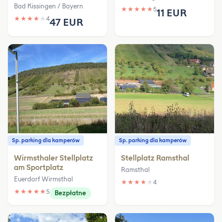
Bad Kissingen / Bayern
★
★
★
★
★
5
11 EUR
★
★
★
★
★
4
47 EUR
Sp. parking dla kamperów
Sp. parking dla kamperów
Wirmsthaler Stellplatz
Stellplatz Ramsthal
am Sportplatz
Ramsthal
Euerdorf Wirmsthal
★
★
★
★
★
4
★
★
★
★
★
5
Bezpłatne