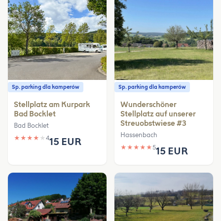
Sp. parking dla kamperów
Sp. parking dla kamperów
Stellplatz am Kurpark
Wunderschöner
Bad Bocklet
Stellplatz auf unserer
Streuobstwiese #3
Bad Bocklet
Hassenbach
★
★
★
★
★
4
15 EUR
★
★
★
★
★
5
15 EUR