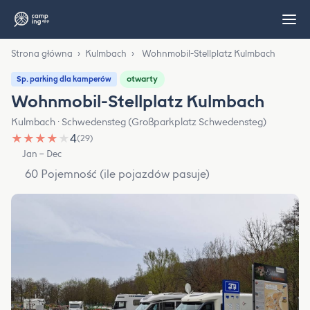
Strona główna
›
Kulmbach
›
Wohnmobil-Stellplatz Kulmbach
otwarty
Sp. parking dla kamperów
Wohnmobil-Stellplatz Kulmbach
Kulmbach · Schwedensteg (Großparkplatz Schwedensteg)
★
★
★
★
★
4
(29)
Jan – Dec
60 Pojemność (ile pojazdów pasuje)