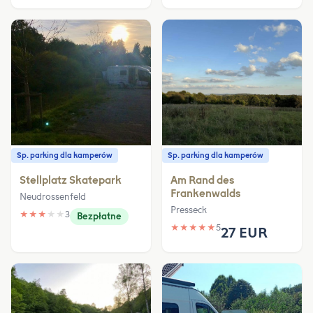
Sp. parking dla kamperów
Sp. parking dla kamperów
Stellplatz Skatepark
Am Rand des
Frankenwalds
Neudrossenfeld
Presseck
★
★
★
★
★
3
Bezpłatne
★
★
★
★
★
5
27 EUR