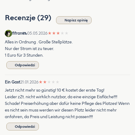
Recenzje (29)
Napisz opinię
fifran
05.05.2026
★
★
★
★
★
Alles in Ordnung . Große Stellplätze.
Nur der Strom ist zu teuer.
1 Euro für 3 Stunden.
Odpowiedzi
Ein Gast
21.01.2026
★
★
★
★
★
Jetzt nicht mehr so günstig! 10 € kostet der erste Tag!
Leider zZt. nicht wirklich nutzbar, da eine einzige Eisfläche!!!!
Schade! Preiserhöhung aber dafür keine Pflege des Platzes! Wenn
es nicht sein muss werden wir diesen Platz leider nicht mehr
anfahren, da Preis und Leistung nicht passen!!!!
Odpowiedzi