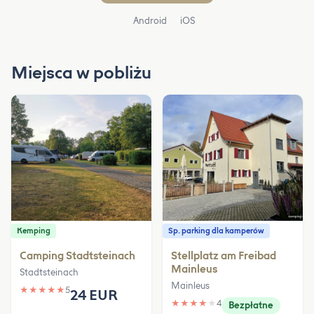
Android
iOS
Miejsca w pobliżu
Kemping
Sp. parking dla kamperów
Camping Stadtsteinach
Stellplatz am Freibad
Mainleus
Stadtsteinach
Mainleus
★
★
★
★
★
5
24 EUR
★
★
★
★
★
4
Bezpłatne