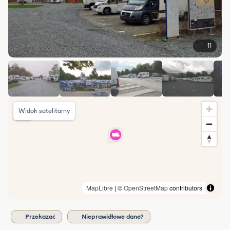
11
Widok satelitarny
MapLibre
| ©
OpenStreetMap
contributors
Przekazać
Nieprawidłowe dane?