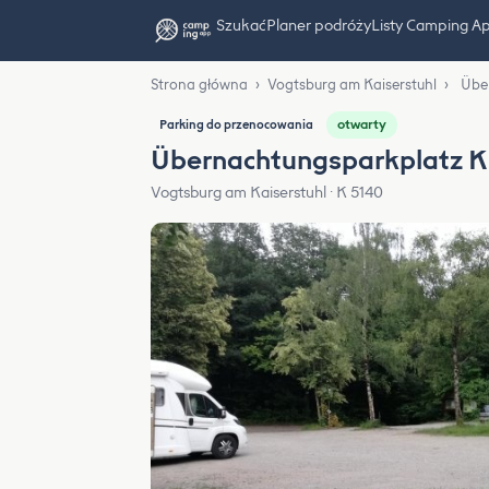
Szukać
Planer podróży
Listy Camping A
Strona główna
›
Vogtsburg am Kaiserstuhl
›
Übe
otwarty
Parking do przenocowania
Übernachtungsparkplatz K 
Vogtsburg am Kaiserstuhl · K 5140