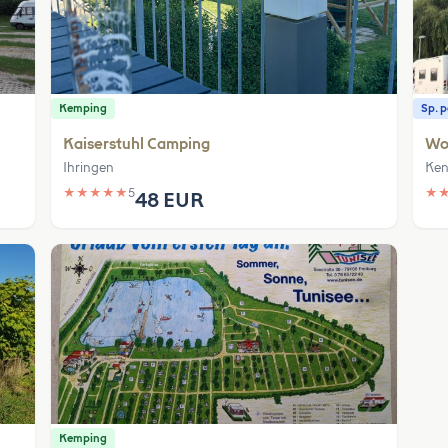
Kemping
Sp. 
Kaiserstuhl Camping
Wo
Ihringen
Ken
★
★
★
★
★
5
★
48 EUR
Kemping