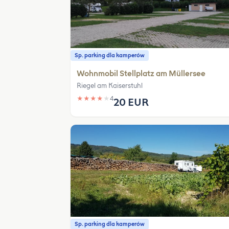
Sp. parking dla kamperów
Wohnmobil Stellplatz am Müllersee
Riegel am Kaiserstuhl
★
★
★
★
★
4
20 EUR
Sp. parking dla kamperów