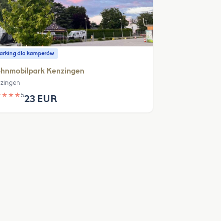
parking dla kamperów
hnmobilpark Kenzingen
zingen
★
★
★
★
5
23 EUR