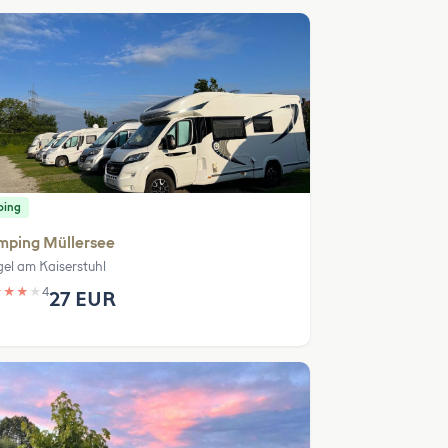
ping
mping Müllersee
gel am Kaiserstuhl
★
★
★
★
4
27 EUR