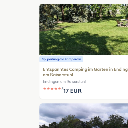
Sp. parking dla kamperów
Entspanntes Camping im Garten in Endin
am Kaiserstuhl
Endingen am Kaiserstuhl
★
★
★
★
★
5
17 EUR