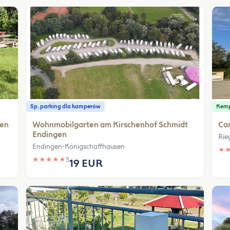
Sp. parking dla kamperów
Kem
gen
Wohnmobilgarten am Kirschenhof Schmidt
Ca
Endingen
Rie
Endingen-Königschaffhausen
★
★
★
★
★
★
5
19 EUR