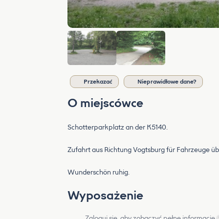
Przekazać
Nieprawidłowe dane?
O miejscówce
Schotterparkplatz an der K5140.
Zufahrt aus Richtung Vogtsburg für Fahrzeuge üb
Wunderschön ruhig.
Wyposażenie
Zaloguj się, aby zobaczyć pełne informacje