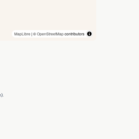
MapLibre
| ©
OpenStreetMap
contributors
).