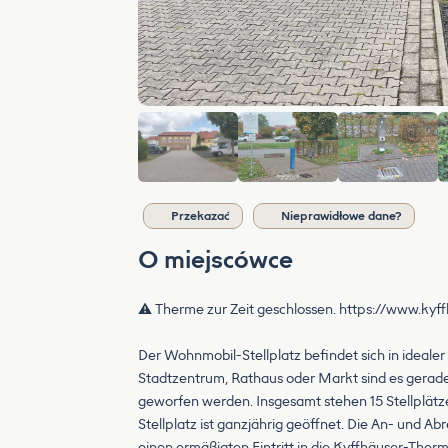
Przekazać
Nieprawidłowe dane?
O miejscówce
⚠️ Therme zur Zeit geschlossen. https://www.ky
Der Wohnmobil-Stellplatz befindet sich in ideal
Stadtzentrum, Rathaus oder Markt sind es gerad
geworfen werden. Insgesamt stehen 15 Stellplätz
Stellplatz ist ganzjährig geöffnet. Die An- und 
einen ermäßigten Eintritt in die Kyffhäuser-Therm