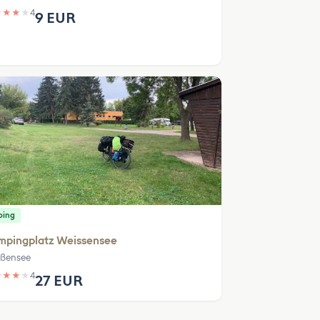
★
★
★
★
4
9 EUR
ping
mpingplatz Weissensee
ßensee
★
★
★
★
4
27 EUR