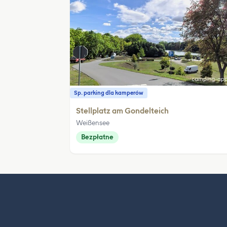
Sp. parking dla kamperów
Stellplatz am Gondelteich
Weißensee
Bezpłatne