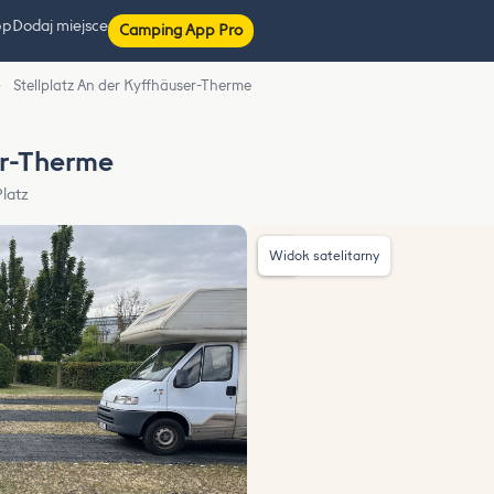
pp
Dodaj miejsce
Camping App Pro
›
Stellplatz An der Kyffhäuser-Therme
er-Therme
latz
Widok satelitarny