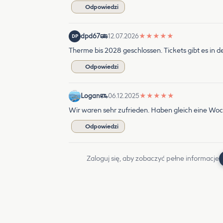
Odpowiedzi
dpd67
12.07.2026
★
★
★
★
★
DP
Therme bis 2028 geschlossen. Tickets gibt es in de
Odpowiedzi
Logan
06.12.2025
★
★
★
★
★
Wir waren sehr zufrieden. Haben gleich eine Woc
Odpowiedzi
Zaloguj się, aby zobaczyć pełne informacje