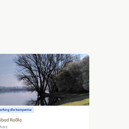
parking dla kamperów
ibad Roßla
harz