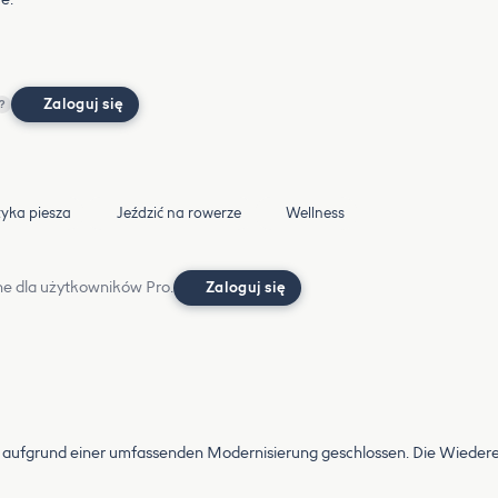
Zaloguj się
?
tyka piesza
Jeździć na rowerze
Wellness
e dla użytkowników Pro.
Zaloguj się
aufgrund einer umfassenden Modernisierung geschlossen. Die Wiedereröf