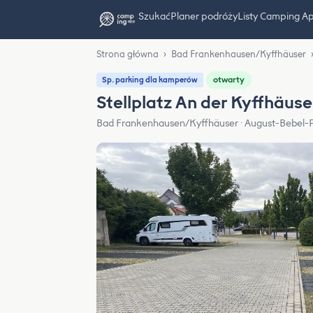
Szukać
Planer podróży
Listy Camping A
Strona główna
›
Bad Frankenhausen/Kyffhäuser
otwarty
Sp. parking dla kamperów
Stellplatz An der Kyffhäus
Bad Frankenhausen/Kyffhäuser · August-Bebel-P