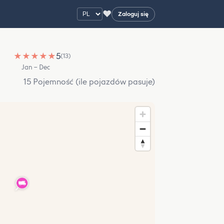
♥
Zaloguj się
★
★
★
★
★
5
(13)
Jan – Dec
15 Pojemność (ile pojazdów pasuje)