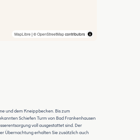
MapLibre
| ©
OpenStreetMap
contributors
herme und dem Kneippbecken. Bis zum
ltbekannten Schiefen Turm von Bad Frankenhausen
serentsorgung voll ausgestattet sind. Der
der Übernachtung erhalten Sie zusätzlich auch