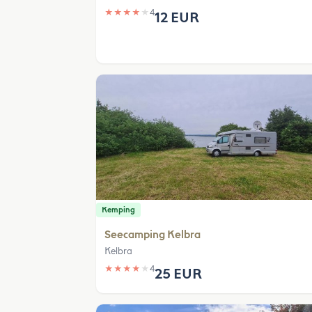
★
★
★
★
★
4
12 EUR
Kemping
Seecamping Kelbra
Kelbra
★
★
★
★
★
4
25 EUR