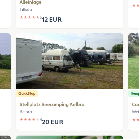
Alleinlage
★
Tilleda
★
★
★
★
★
5
12 EUR
QuickStop
Kem
Stellplatz Seecamping Kelbra
Ca
Kelbra
Wei
★
★
★
★
★
4
★
20 EUR