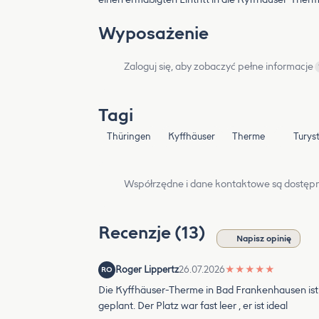
Wyposażenie
Zaloguj się, aby zobaczyć pełne informacje
Tagi
Thüringen
Kyffhäuser
Therme
Turys
Współrzędne i dane kontaktowe są dostępn
Recenzje (13)
Napisz opinię
Roger Lippertz
26.07.2026
★
★
★
★
★
RO
Die Kyffhäuser-Therme in Bad Frankenhausen ist 
geplant. Der Platz war fast leer , er ist ideal