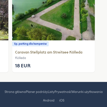
Sp. parking dla kamperów
Caravan Stellplatz am Streitsee Kölleda
Kölleda
18 EUR
Strona główna
Planer podróży
Listy
Prywatność
Warunki użytkowania
Android
iOS