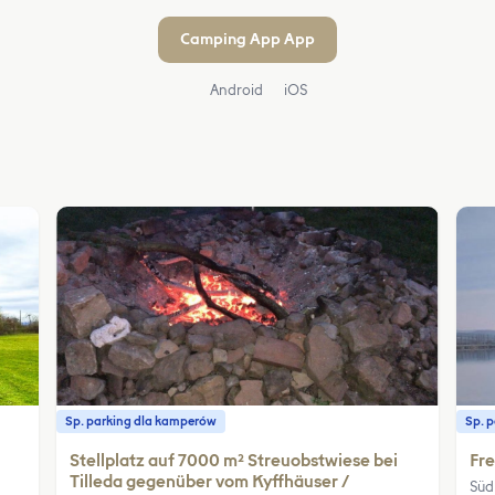
Camping App App
Android
iOS
Sp. parking dla kamperów
Sp. 
Stellplatz auf 7000 m² Streuobstwiese bei
Fre
Tilleda gegenüber vom Kyffhäuser /
Süd