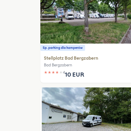
Sp. parking dla kamperów
Stellplatz Bad Bergzabern
Bad Bergzabern
★
★
★
★
★
4
10 EUR