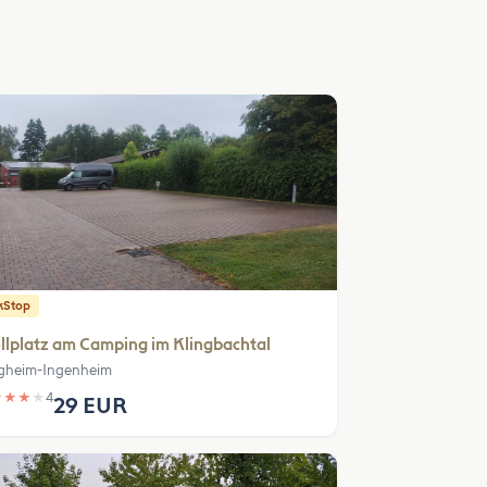
kStop
llplatz am Camping im Klingbachtal
ligheim-Ingenheim
★
★
★
★
4
29 EUR