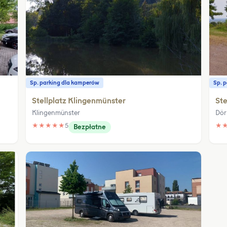
Sp. parking dla kamperów
Sp. 
Stellplatz Klingenmünster
Ste
Klingenmünster
Dör
★
★
★
★
★
5
★
Bezpłatne