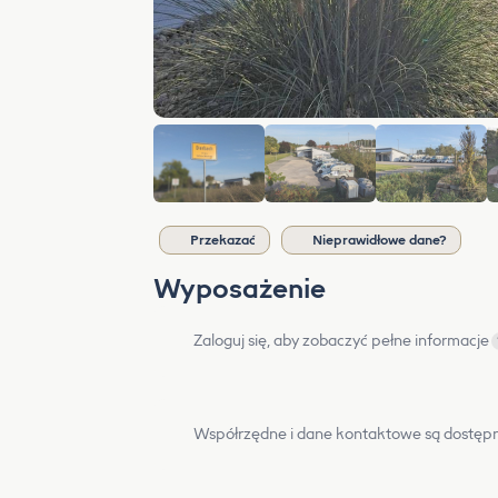
Przekazać
Nieprawidłowe dane?
Wyposażenie
Zaloguj się, aby zobaczyć pełne informacje
Współrzędne i dane kontaktowe są dostępn