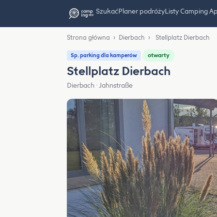
Szukać
Planer podróży
Listy Camping A
Strona główna
›
Dierbach
›
Stellplatz Dierbach
otwarty
Sp. parking dla kamperów
Stellplatz Dierbach
Dierbach · Jahnstraße