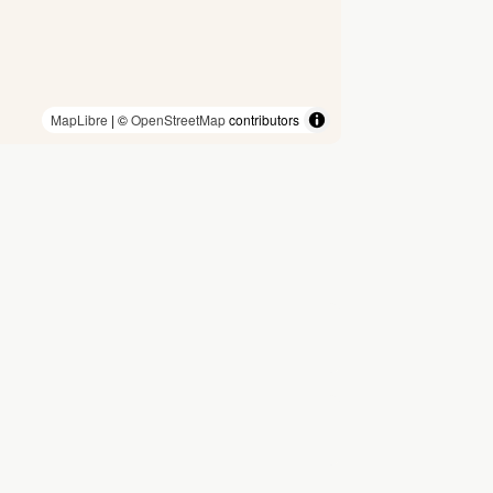
MapLibre
| ©
OpenStreetMap
contributors