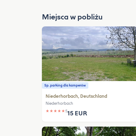
Miejsca w pobliżu
Sp. parking dla kamperów
Niederhorbach, Deutschland
Niederhorbach
★
★
★
★
★
5
15 EUR