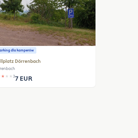
parking dla kamperów
llplatz Dörrenbach
renbach
★
★
★
★
3
7 EUR