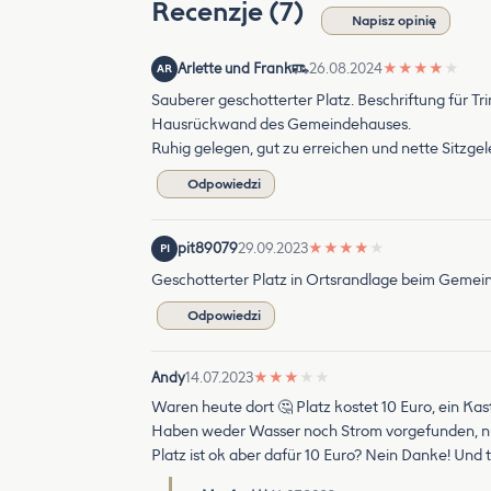
Recenzje (7)
Napisz opinię
Arlette und Frank
26.08.2024
★
★
★
★
★
AR
Sauberer geschotterter Platz. Beschriftung für T
Hausrückwand des Gemeindehauses.
Ruhig gelegen, gut zu erreichen und nette Sitzgel
Odpowiedzi
pit89079
29.09.2023
★
★
★
★
★
PI
Geschotterter Platz in Ortsrandlage beim Gemein
Odpowiedzi
Andy
14.07.2023
★
★
★
★
★
Waren heute dort 🤔 Platz kostet 10 Euro, ein Kas
Haben weder Wasser noch Strom vorgefunden, n
Platz ist ok aber dafür 10 Euro? Nein Danke! Und 