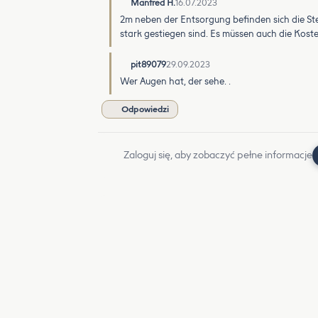
Manfred H.
16.07.2023
2m neben der Entsorgung befinden sich die Ste
stark gestiegen sind. Es müssen auch die Kost
pit89079
29.09.2023
Wer Augen hat, der sehe. .
Odpowiedzi
Zaloguj się, aby zobaczyć pełne informacje