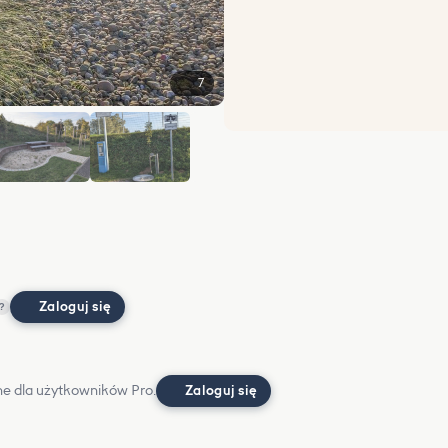
7
+1
Zaloguj się
?
e dla użytkowników Pro.
Zaloguj się