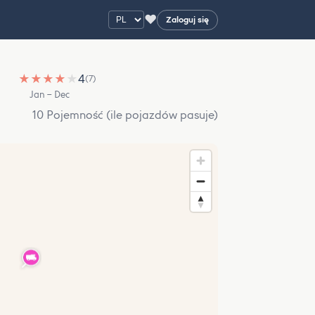
♥
Zaloguj się
★
★
★
★
★
4
(7)
Jan – Dec
10 Pojemność (ile pojazdów pasuje)