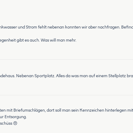
rinkwasser und Strom fehlt nebenan konnten wir aber nachfragen. Befind
egenheit gibt es auch. Was will man mehr.
dehaus. Nebenan Sportplatz. Alles da was man auf einem Stellplatz bra
ten mit Briefumschlägen, dort soll man sein Kennzeichen hinterlegen mit
ur Entsorgung.
tschüss 😠