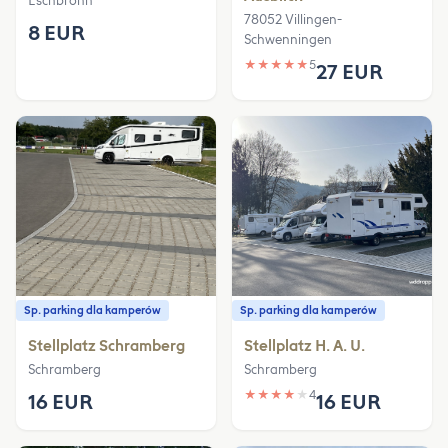
Eschbronn
78052 Villingen-
8 EUR
Schwenningen
★
★
★
★
★
5
27 EUR
Sp. parking dla kamperów
Sp. parking dla kamperów
Stellplatz Schramberg
Stellplatz H. A. U.
Schramberg
Schramberg
★
★
★
★
★
4
16 EUR
16 EUR