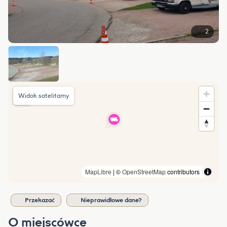
2
Widok satelitarny
MapLibre
| ©
OpenStreetMap
contributors
Przekazać
Nieprawidłowe dane?
O miejscówce