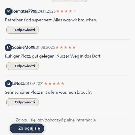
Icematze79
24.11.2025
★
★
★
★
★
IC
Betreiber sind super nett. Alles was wir brauchen.
Odpowiedzi
SabineMo
01.08.2025
★
★
★
★
★
SA
Ruhiger Platz, gut gelegen. Kurzer Weg in das Dorf
Odpowiedzi
LiNo
01.09.2021
★
★
★
★
★
LI
Sehr schöner Platz mit allem was man braucht
Odpowiedzi
Zaloguj się, aby zobaczyć pełne informacje
Zaloguj się