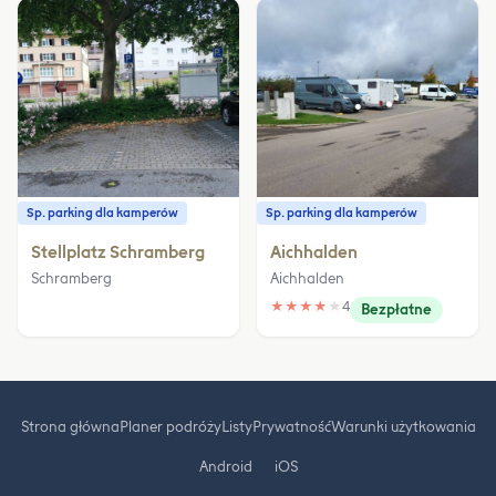
Sp. parking dla kamperów
Sp. parking dla kamperów
Stellplatz Schramberg
Aichhalden
Schramberg
Aichhalden
★
★
★
★
★
4
Bezpłatne
Strona główna
Planer podróży
Listy
Prywatność
Warunki użytkowania
Android
iOS