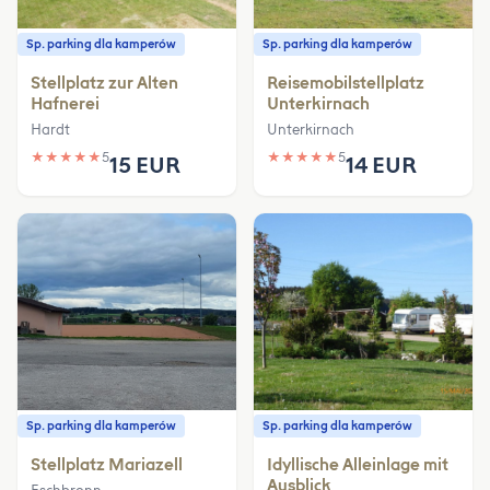
Sp. parking dla kamperów
Sp. parking dla kamperów
Stellplatz zur Alten
Reisemobilstellplatz
Hafnerei
Unterkirnach
Hardt
Unterkirnach
★
★
★
★
★
5
★
★
★
★
★
5
15 EUR
14 EUR
Sp. parking dla kamperów
Sp. parking dla kamperów
Stellplatz Mariazell
Idyllische Alleinlage mit
Ausblick