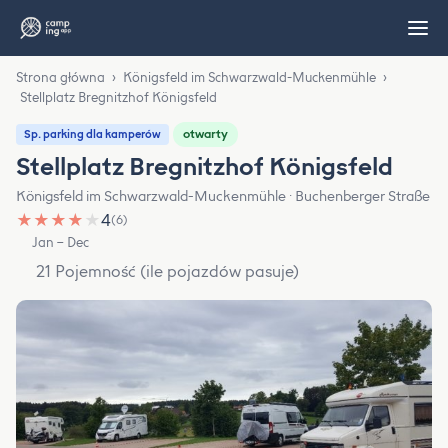
Strona główna
›
Königsfeld im Schwarzwald-Muckenmühle
›
Stellplatz Bregnitzhof Königsfeld
otwarty
Sp. parking dla kamperów
Stellplatz Bregnitzhof Königsfeld
Königsfeld im Schwarzwald-Muckenmühle · Buchenberger Straße
★
★
★
★
★
4
(6)
Jan – Dec
21 Pojemność (ile pojazdów pasuje)