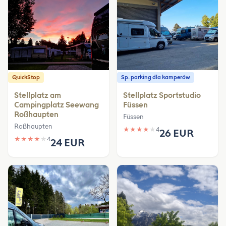
QuickStop
Sp. parking dla kamperów
Stellplatz am
Stellplatz Sportstudio
Campingplatz Seewang
Füssen
Roßhaupten
Füssen
Roßhaupten
★
★
★
★
★
4
26 EUR
★
★
★
★
★
4
24 EUR