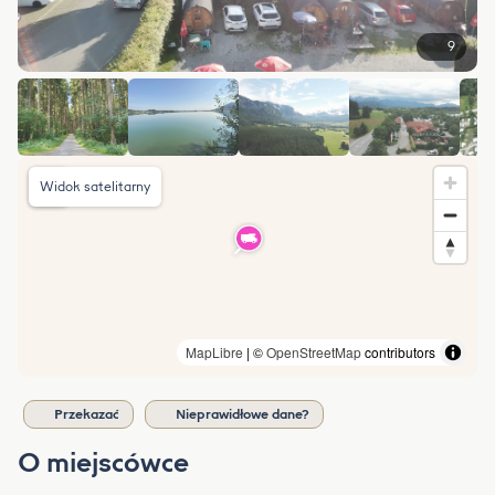
9
Widok satelitarny
MapLibre
| ©
OpenStreetMap
contributors
Przekazać
Nieprawidłowe dane?
O miejscówce