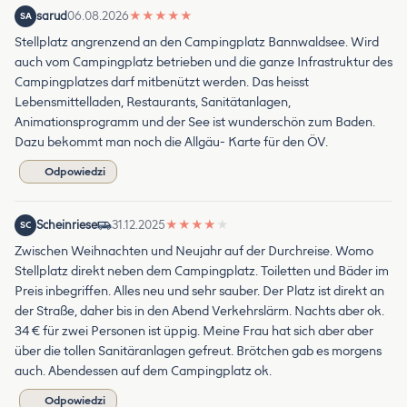
sarud
06.08.2026
★
★
★
★
★
SA
Stellplatz angrenzend an den Campingplatz Bannwaldsee. Wird
auch vom Campingplatz betrieben und die ganze Infrastruktur des
Campingplatzes darf mitbenützt werden. Das heisst
Lebensmittelladen, Restaurants, Sanitätanlagen,
Animationsprogramm und der See ist wunderschön zum Baden.
Dazu bekommt man noch die Allgäu- Karte für den ÖV.
Odpowiedzi
Scheinriese
31.12.2025
★
★
★
★
★
SC
Zwischen Weihnachten und Neujahr auf der Durchreise. Womo
Stellplatz direkt neben dem Campingplatz. Toiletten und Bäder im
Preis inbegriffen. Alles neu und sehr sauber. Der Platz ist direkt an
der Straße, daher bis in den Abend Verkehrslärm. Nachts aber ok.
34 € für zwei Personen ist üppig. Meine Frau hat sich aber aber
über die tollen Sanitäranlagen gefreut. Brötchen gab es morgens
auch. Abendessen auf dem Campingplatz ok.
Odpowiedzi