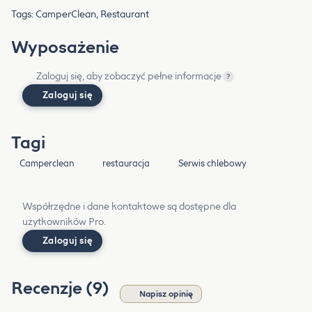
Tags: CamperClean, Restaurant
Wyposażenie
Zaloguj się, aby zobaczyć pełne informacje
?
Zaloguj się
Tagi
Camperclean
restauracja
Serwis chlebowy
Współrzędne i dane kontaktowe są dostępne dla
użytkowników Pro.
Zaloguj się
Recenzje (9)
Napisz opinię