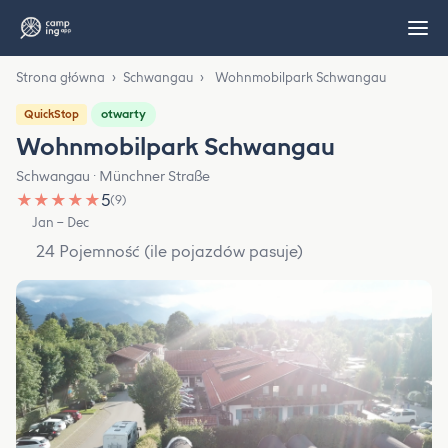
Strona główna
›
Schwangau
›
Wohnmobilpark Schwangau
otwarty
QuickStop
Wohnmobilpark Schwangau
Schwangau · Münchner Straße
★
★
★
★
★
5
(9)
Jan – Dec
24 Pojemność (ile pojazdów pasuje)