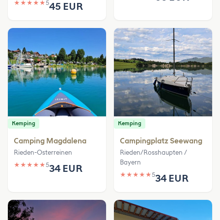
★
★
★
★
★
5
45 EUR
Kemping
Kemping
Camping Magdalena
Campingplatz Seewang
Rieden-Osterreinen
Rieden/Rosshaupten /
Bayern
★
★
★
★
★
5
34 EUR
★
★
★
★
★
5
34 EUR