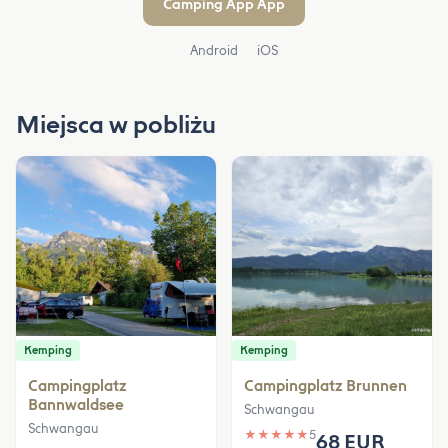
Camping App App
Android
iOS
Miejsca w pobliżu
Kemping
Kemping
Campingplatz
Campingplatz Brunnen
Bannwaldsee
Schwangau
Schwangau
★
★
★
★
★
5
68 EUR