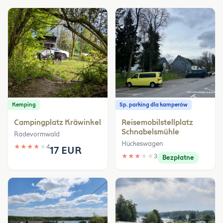
Kemping
Sp. parking dla kamperów
Campingplatz Kräwinkel
Reisemobilstellplatz
Schnabelsmühle
Radevormwald
Hückeswagen
★
★
★
★
★
4
17 EUR
★
★
★
★
★
3
Bezpłatne