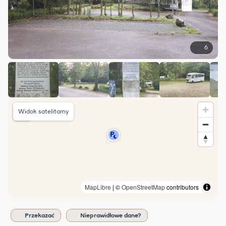
6
Widok satelitarny
MapLibre
| ©
OpenStreetMap
contributors
Przekazać
Nieprawidłowe dane?