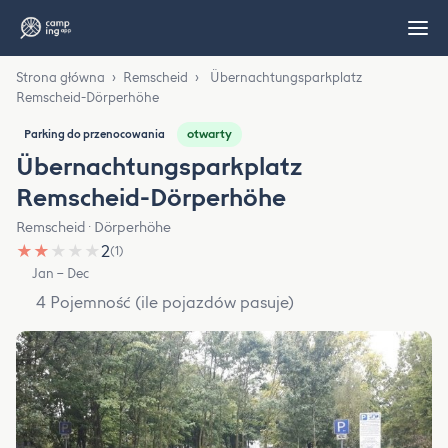
Strona główna
›
Remscheid
›
Übernachtungsparkplatz
Remscheid-Dörperhöhe
otwarty
Parking do przenocowania
Übernachtungsparkplatz
Remscheid-Dörperhöhe
Remscheid · Dörperhöhe
★
★
★
★
★
2
(1)
Jan – Dec
4 Pojemność (ile pojazdów pasuje)