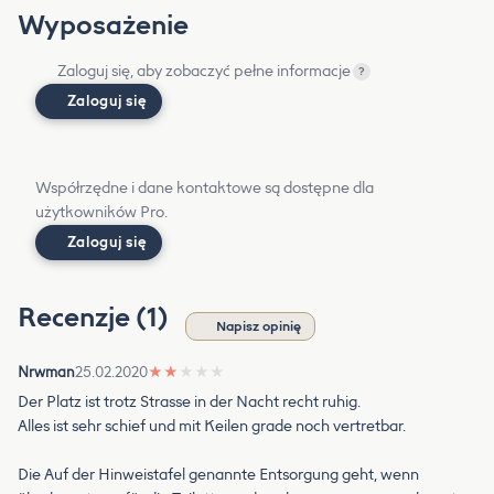
Wyposażenie
Zaloguj się, aby zobaczyć pełne informacje
?
Zaloguj się
Współrzędne i dane kontaktowe są dostępne dla
użytkowników Pro.
Zaloguj się
Recenzje (1)
Napisz opinię
Nrwman
25.02.2020
★
★
★
★
★
Der Platz ist trotz Strasse in der Nacht recht ruhig.
Alles ist sehr schief und mit Keilen grade noch vertretbar.
Die Auf der Hinweistafel genannte Entsorgung geht, wenn