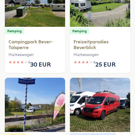
Kemping
Kemping
Campingpark Bever-
Freizeitparadies
Talsperre
Beverblick
Hückeswagen
Hückeswagen
★
★
★
★
★
4
★
★
★
★
★
4
30 EUR
25 EUR