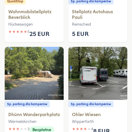
QuickStop
Sp. parking dla kamperów
Wohnmobilstellplatz
Stellplatz Autohaus
Beverblick
Pauli
Hückeswagen
Remscheid
★
★
★
★
★
5
25 EUR
5 EUR
Sp. parking dla kamperów
Sp. parking dla kamperów
Dhünn Wanderparkplatz
Ohler Wiesen
Wermelskirchen
Wipperfürth
★
★
★
★
★
3
★
★
★
★
★
4
Bezpłatne
8 EUR