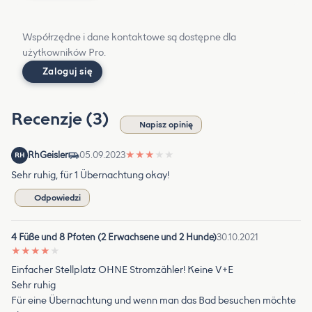
Współrzędne i dane kontaktowe są dostępne dla
użytkowników Pro.
Zaloguj się
Recenzje (3)
Napisz opinię
RhGeisler
05.09.2023
★
★
★
★
★
RH
Sehr ruhig, für 1 Übernachtung okay!
Odpowiedzi
4 Füße und 8 Pfoten (2 Erwachsene und 2 Hunde)
30.10.2021
★
★
★
★
★
Einfacher Stellplatz OHNE Stromzähler! Keine V+E
Sehr ruhig
Für eine Übernachtung und wenn man das Bad besuchen möchte