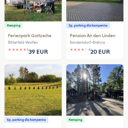
Kemping
Sp. parking dla kamperów
Ferienpark Goitzsche
Pension An den Linden
Bitterfeld-Wolfen
Sandersdorf-Brehna
★
★
★
★
★
5
★
★
★
★
★
4
39 EUR
20 EUR
Sp. parking dla kamperów
Kemping