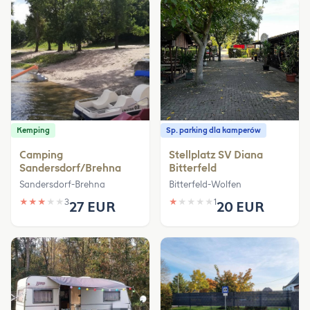
Kemping
Sp. parking dla kamperów
Camping
Stellplatz SV Diana
Sandersdorf/Brehna
Bitterfeld
Sandersdorf-Brehna
Bitterfeld-Wolfen
★
★
★
★
★
3
★
★
★
★
★
1
27 EUR
20 EUR