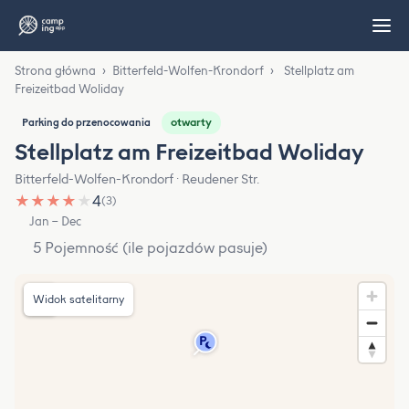
Strona główna
›
Bitterfeld-Wolfen-Krondorf
›
Stellplatz am
Freizeitbad Woliday
otwarty
Parking do przenocowania
Stellplatz am Freizeitbad Woliday
Bitterfeld-Wolfen-Krondorf · Reudener Str.
★
★
★
★
★
4
(3)
Jan – Dec
5 Pojemność (ile pojazdów pasuje)
Widok satelitarny