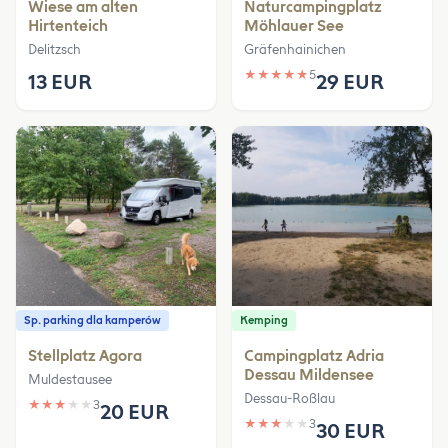
Wiese am alten
Naturcampingplatz
Hirtenteich
Möhlauer See
Delitzsch
Gräfenhainichen
★
★
★
★
★
5
13 EUR
29 EUR
Sp. parking dla kamperów
Kemping
Stellplatz Agora
Campingplatz Adria
Dessau Mildensee
Muldestausee
Dessau-Roßlau
★
★
★
★
★
3
20 EUR
★
★
★
★
★
3
30 EUR