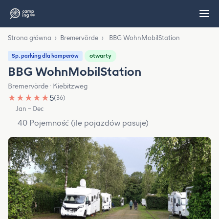
Strona główna
›
Bremervörde
›
BBG WohnMobilStation
otwarty
Sp. parking dla kamperów
BBG WohnMobilStation
Bremervörde · Kiebitzweg
★
★
★
★
★
5
(36)
Jan – Dec
40 Pojemność (ile pojazdów pasuje)