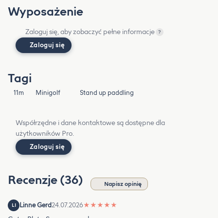
Wyposażenie
Zaloguj się, aby zobaczyć pełne informacje
?
Zaloguj się
Tagi
11m
Minigolf
Stand up paddling
Współrzędne i dane kontaktowe są dostępne dla
użytkowników Pro.
Zaloguj się
Recenzje (36)
Napisz opinię
Linne Gerd
24.07.2026
★
★
★
★
★
LI