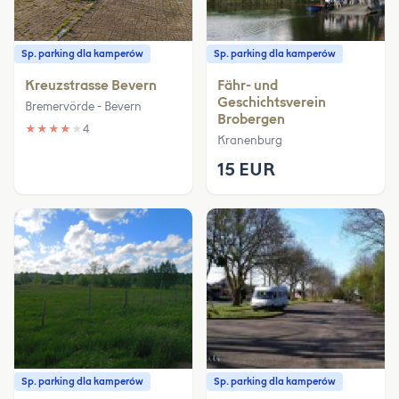
Sp. parking dla kamperów
Sp. parking dla kamperów
Kreuzstrasse Bevern
Fähr- und
Geschichtsverein
Bremervörde - Bevern
Brobergen
★
★
★
★
★
4
Kranenburg
15 EUR
Sp. parking dla kamperów
Sp. parking dla kamperów