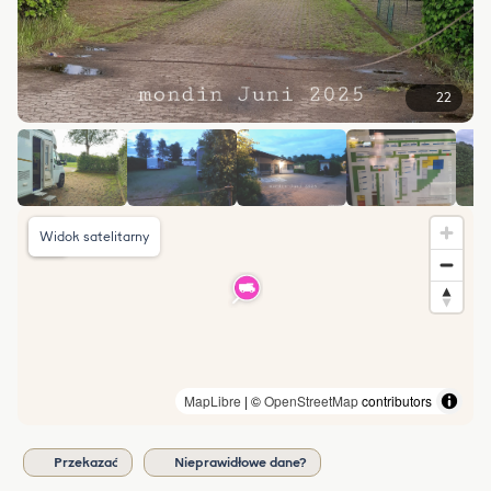
22
Widok satelitarny
MapLibre
| ©
OpenStreetMap
contributors
Przekazać
Nieprawidłowe dane?