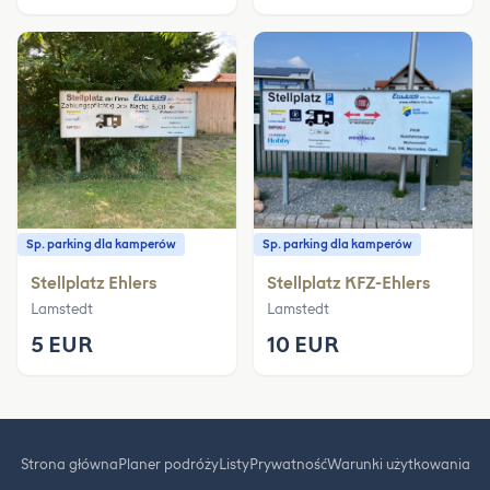
Sp. parking dla kamperów
Sp. parking dla kamperów
Stellplatz Ehlers
Stellplatz KFZ-Ehlers
Lamstedt
Lamstedt
5 EUR
10 EUR
Strona główna
Planer podróży
Listy
Prywatność
Warunki użytkowania