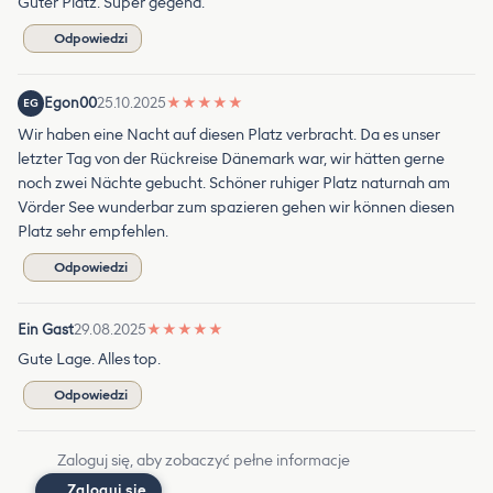
Guter Platz. Super gegend.
Odpowiedzi
Egon00
25.10.2025
★
★
★
★
★
EG
Wir haben eine Nacht auf diesen Platz verbracht. Da es unser
letzter Tag von der Rückreise Dänemark war, wir hätten gerne
noch zwei Nächte gebucht. Schöner ruhiger Platz naturnah am
Vörder See wunderbar zum spazieren gehen wir können diesen
Platz sehr empfehlen.
Odpowiedzi
Ein Gast
29.08.2025
★
★
★
★
★
Gute Lage. Alles top.
Odpowiedzi
Zaloguj się, aby zobaczyć pełne informacje
Zaloguj się