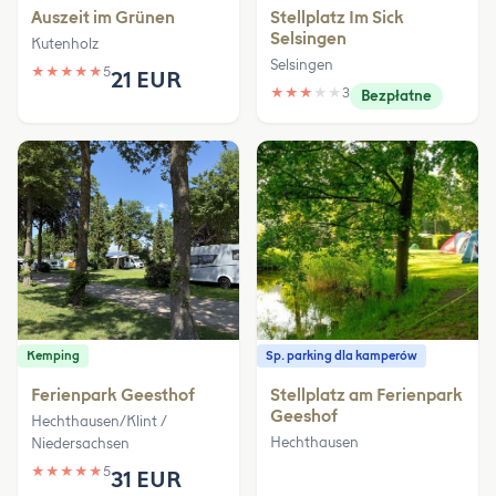
Auszeit im Grünen
Stellplatz Im Sick
Selsingen
Kutenholz
Selsingen
★
★
★
★
★
5
21 EUR
★
★
★
★
★
3
Bezpłatne
Kemping
Sp. parking dla kamperów
Ferienpark Geesthof
Stellplatz am Ferienpark
Geeshof
Hechthausen/Klint /
Hechthausen
Niedersachsen
★
★
★
★
★
5
31 EUR