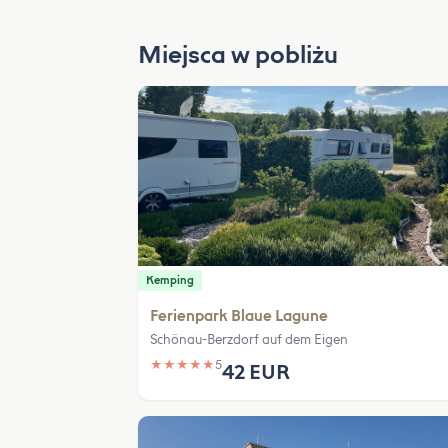
Miejsca w pobliżu
Kemping
Ferienpark Blaue Lagune
Schönau-Berzdorf auf dem Eigen
★
★
★
★
★
5
42 EUR