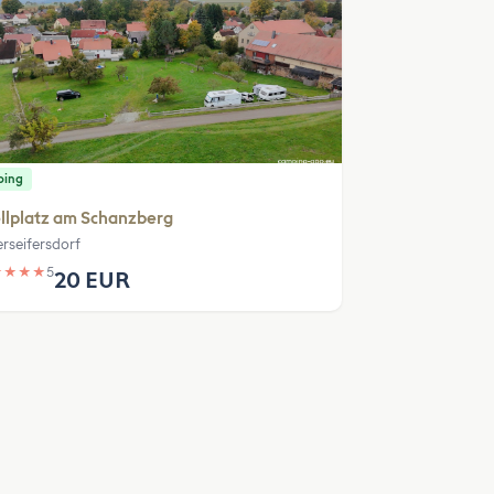
ping
llplatz am Schanzberg
rseifersdorf
★
★
★
★
5
20 EUR