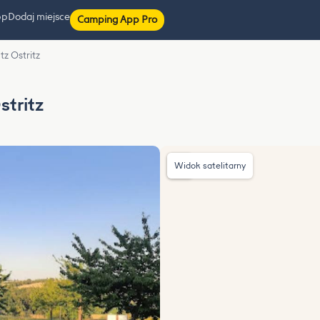
pp
Dodaj miejsce
Camping App Pro
z Ostritz
tritz
Widok satelitarny