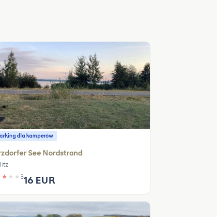
parking dla kamperów
zdorfer See Nordstrand
itz
★
★
★
★
3
16 EUR