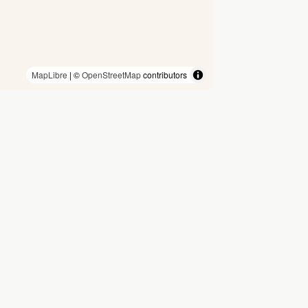
MapLibre
| ©
OpenStreetMap
contributors