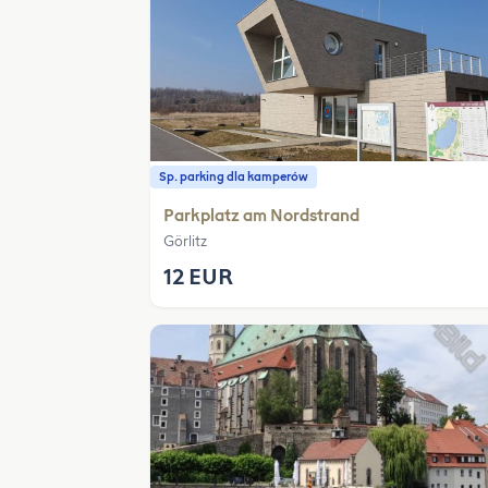
Sp. parking dla kamperów
Parkplatz am Nordstrand
Görlitz
12 EUR