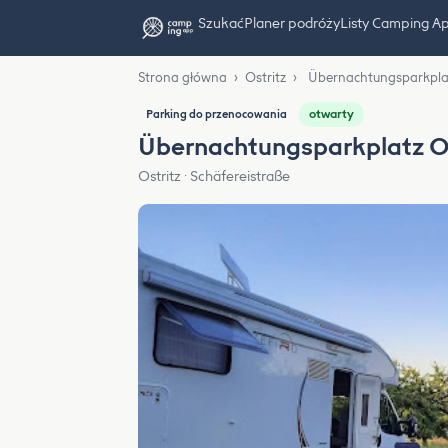
Szukać
Planer podróży
Listy Camping A
Strona główna
›
Ostritz
›
Übernachtungsparkplat
otwarty
Parking do przenocowania
Übernachtungsparkplatz Os
Ostritz · Schäfereistraße