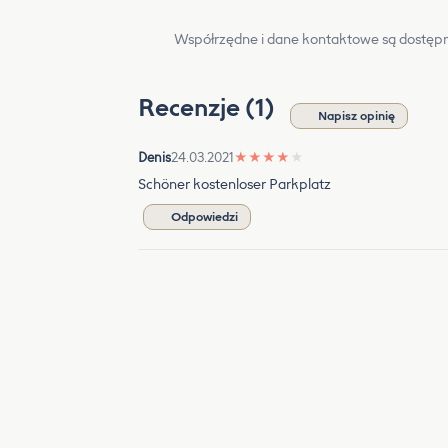
Współrzędne i dane kontaktowe są dostępn
Recenzje (1)
Napisz opinię
Denis
24.03.2021
★
★
★
★
★
Schöner kostenloser Parkplatz
Odpowiedzi