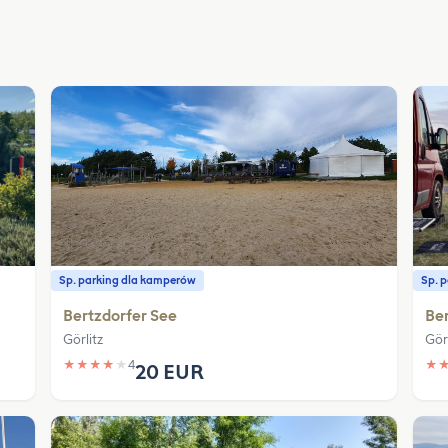
Sp. parking dla kamperów
Sp. 
Bertzdorfer See
Ber
Görlitz
Görl
★
★
★
★
★
4
★
20 EUR