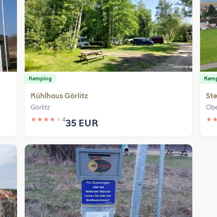
Kemping
Kem
Kühlhaus Görlitz
Ste
Görlitz
Obe
★
★
★
★
★
4
★
35 EUR