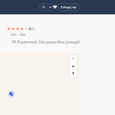
♥
Zaloguj się
★
★
★
★
★
4
(1)
Jan – Dec
10 Pojemność (ile pojazdów pasuje)