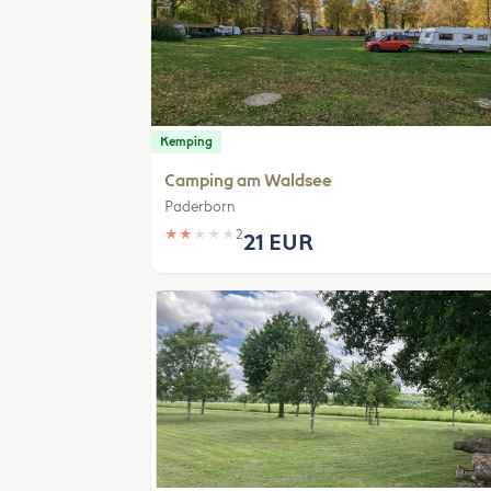
Kemping
Camping am Waldsee
Paderborn
★
★
★
★
★
2
21 EUR