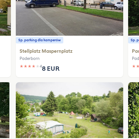
Sp. parking dla kamperów
Sp. 
Stellplatz Maspernplatz
Pa
Paderborn
Pad
★
★
★
★
★
4
★
8 EUR