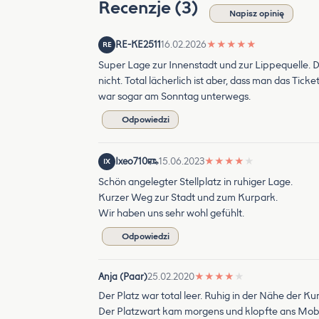
Recenzje (3)
Napisz opinię
RE-KE2511
16.02.2026
★
★
★
★
★
RE
Super Lage zur Innenstadt und zur Lippequelle. Daf
nicht. Total lächerlich ist aber, dass man das Tic
war sogar am Sonntag unterwegs.
Odpowiedzi
Ixeo710
15.06.2023
★
★
★
★
★
IX
Schön angelegter Stellplatz in ruhiger Lage.
Kurzer Weg zur Stadt und zum Kurpark.
Wir haben uns sehr wohl gefühlt.
Odpowiedzi
Anja (Paar)
25.02.2020
★
★
★
★
★
Der Platz war total leer. Ruhig in der Nähe der 
Der Platzwart kam morgens und klopfte ans Mobil 