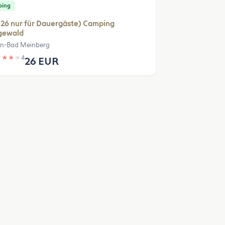
ping
26 nur für Dauergäste) Camping
gewald
n-Bad Meinberg
★
★
★
★
4
26 EUR