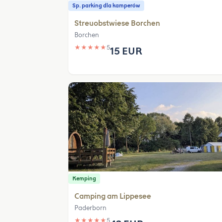
Sp. parking dla kamperów
Streuobstwiese Borchen
Borchen
★
★
★
★
★
5
15 EUR
Kemping
Camping am Lippesee
Paderborn
★
★
★
★
★
5