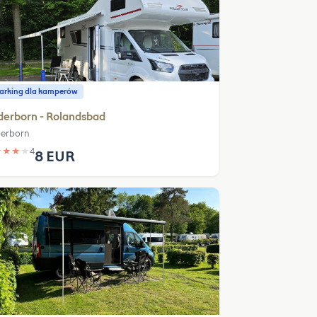
parking dla kamperów
derborn - Rolandsbad
erborn
★
★
★
★
4
8 EUR