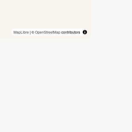
MapLibre
| ©
OpenStreetMap
contributors