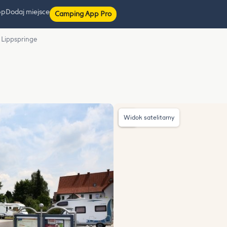
pp
Dodaj miejsce
Camping App Pro
d Lippspringe
Widok satelitarny