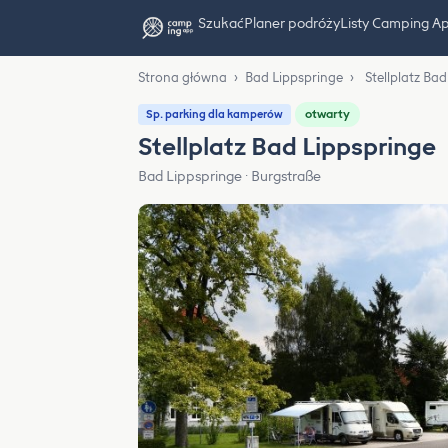
Szukać
Planer podróży
Listy Camping A
Strona główna
›
Bad Lippspringe
›
Stellplatz Ba
otwarty
Sp. parking dla kamperów
Stellplatz Bad Lippspringe
Bad Lippspringe · Burgstraße