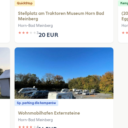
QuickStop
Kem
Stellplatz am Traktoren Museum Horn Bad
(20
Meinberg
Eg
Horn-Bad Meinberg
Hor
★
★
★
★
★
3
★
20 EUR
Sp. parking dla kamperów
Wohnmobilhafen Externsteine
Horn-Bad Meinberg
★
★
★
★
★
4