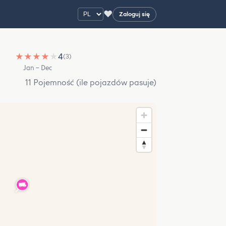
♥
Zaloguj się
★
★
★
★
★
4
(3)
Jan – Dec
11 Pojemność (ile pojazdów pasuje)