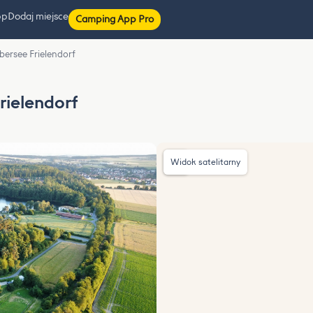
pp
Dodaj miejsce
Camping App Pro
ersee Frielendorf
rielendorf
Widok satelitarny