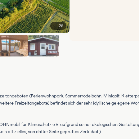
25
+19
Freizeitangeboten (Ferienwohnpark, Sommerrodelbahn, Minigolf, Kletterpa
itere Freizeitangebote) befindet sich der sehr idyllische gelegene Wo
HNmobil für Klimaschutz e.V. aufgrund seiner ökologischen Gestaltu
n offizielles, von dritter Seite geprüftes Zertifikat.)