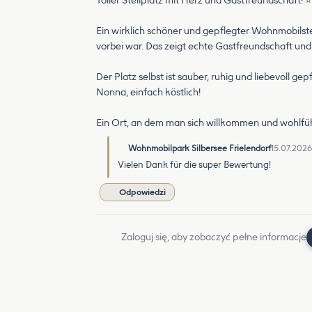
Toller Stellplatz mit Herz und Gastfreundschaft
Ein wirklich schöner und gepflegter Wohnmobilstellp
vorbei war. Das zeigt echte Gastfreundschaft und
Der Platz selbst ist sauber, ruhig und liebevoll g
Nonna, einfach köstlich!
Ein Ort, an dem man sich willkommen und wohlfüh
Wohnmobilpark Silbersee Frielendorf
15.07.2026
Vielen Dank für die super Bewertung!
Odpowiedzi
Zaloguj się, aby zobaczyć pełne informacje