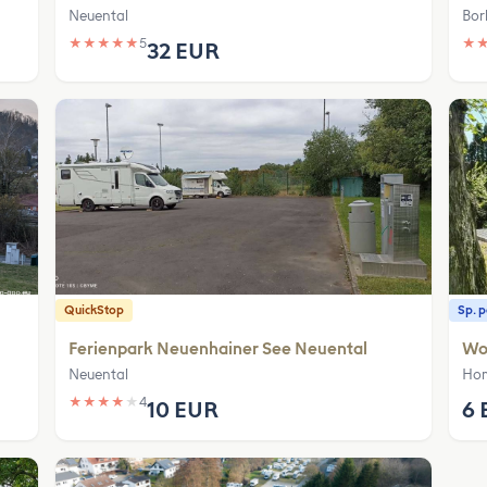
Neuental
Bor
★
★
★
★
★
5
★
32 EUR
QuickStop
Sp. 
Ferienpark Neuenhainer See Neuental
Wo
Neuental
Hom
★
★
★
★
★
4
10 EUR
6 