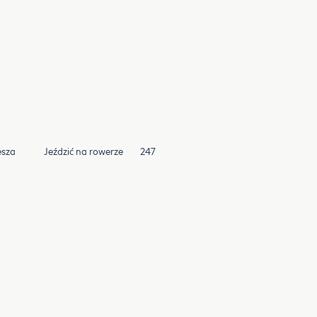
esza
Jeździć na rowerze
247