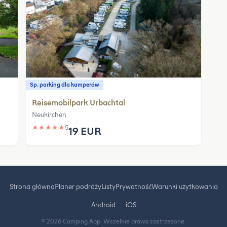
Sp. parking dla kamperów
Reisemobilpark Urbachtal
Neukirchen
★
★
★
★
★
5
19 EUR
Strona główna
Planer podróży
Listy
Prywatność
Warunki użytkowania
Android
iOS
© 2026 Camping App. Wszelkie prawa zastrzeżone.