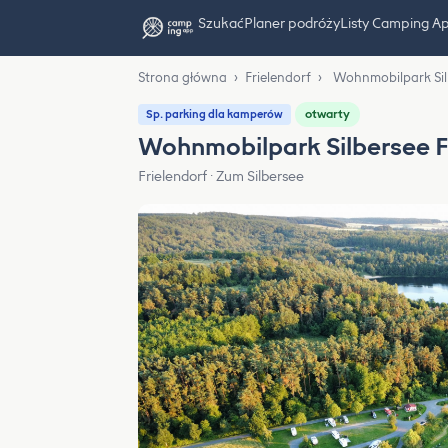
Szukać
Planer podróży
Listy Camping A
Strona główna
›
Frielendorf
›
Wohnmobilpark Silb
otwarty
Sp. parking dla kamperów
Wohnmobilpark Silbersee F
Frielendorf · Zum Silbersee