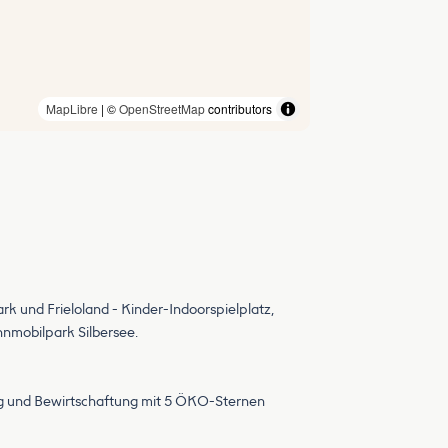
MapLibre
| ©
OpenStreetMap
contributors
rk und Frieloland - Kinder-Indoorspielplatz,
hnmobilpark Silbersee.
ng und Bewirtschaftung mit 5 ÖKO-Sternen