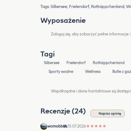
Tags: Silbersee, Frielendorf, Rotkäppchenland, 
Wyposażenie
Zaloguj się, aby zobaczyć pełne informacje
Tagi
Silbersee
Frielendorf
Rotkäppchenland
Sporty wodne
Wellness
Butle z ga
Współrzędne i dane kontaktowe są dostępn
Recenzje (24)
Napisz opinię
womobb
15.07.2026
★
★
★
★
★