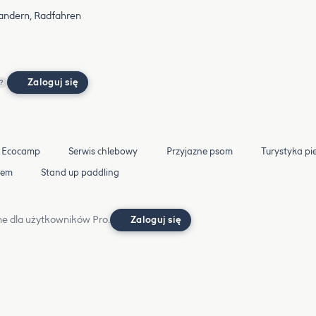
Wandern, Radfahren
Zaloguj się
?
Ecocamp
Serwis chlebowy
Przyjazne psom
Turystyka pi
zem
Stand up paddling
e dla użytkowników Pro.
Zaloguj się