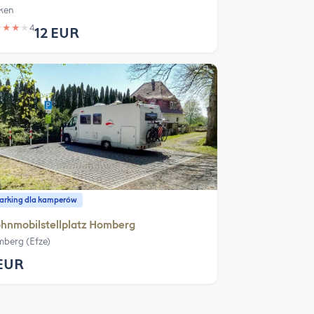
ken
★
★
★
★
4
12 EUR
parking dla kamperów
hnmobilstellplatz Homberg
berg (Efze)
EUR