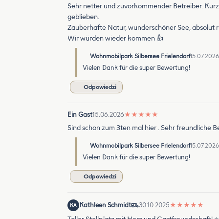
Sehr netter und zuvorkommender Betreiber. Kurze
geblieben.
Zauberhafte Natur, wunderschöner See, absolut r
Wir würden wieder kommen 👍
Wohnmobilpark Silbersee Frielendorf
15.07.2026
Vielen Dank für die super Bewertung!
Odpowiedzi
Ein Gast
15.06.2026
★
★
★
★
★
Sind schon zum 3ten mal hier . Sehr freundliche B
Wohnmobilpark Silbersee Frielendorf
15.07.2026
Vielen Dank für die super Bewertung!
Odpowiedzi
Kathleen Schmidt
30.10.2025
★
★
★
★
★
KA