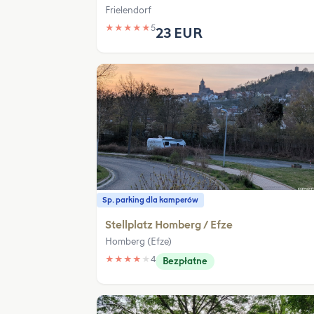
Frielendorf
★
★
★
★
★
5
23 EUR
Sp. parking dla kamperów
Stellplatz Homberg / Efze
Homberg (Efze)
★
★
★
★
★
4
Bezpłatne