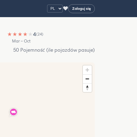
♥
Zaloguj się
★
★
★
★
★
4
(24)
Mar – Oct
50 Pojemność (ile pojazdów pasuje)