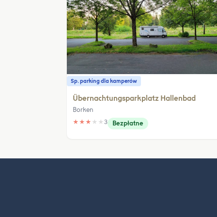
Sp. parking dla kamperów
Übernachtungsparkplatz Hallenbad
Borken
★
★
★
★
★
3
Bezpłatne