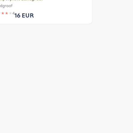
dgraaf
★
★
★
★
4
16 EUR