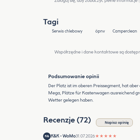
Zaloguj się, aby zobaczyć pełne informacje
Tagi
Serwis chlebowy
öpnv
Camperclean
Współrzędne i dane kontaktowe są dostępn
Podsumowanie opinii
Der Platz ist im oberen Preissegment, hat aber 
Mega, Plätze für Kastenwagen ausreichend gr
Wetter gelegen haben.
Recenzje (72)
Napisz opinię
K&K - WoMo
31.07.2026
★
★
★
★
★
K&