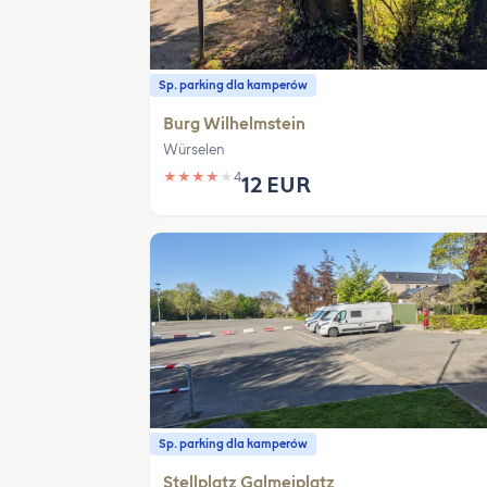
Sp. parking dla kamperów
Burg Wilhelmstein
Würselen
★
★
★
★
★
4
12 EUR
Sp. parking dla kamperów
Stellplatz Galmeiplatz