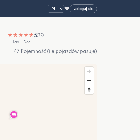
♥
Zaloguj się
★
★
★
★
★
5
(72)
Jan – Dec
47 Pojemność (ile pojazdów pasuje)