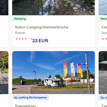
Kemping
Kem
Natur-Camping Hammerbrücke
Ca
Raeren
Vaa
★
★
★
★
★
4
★
23 EUR
Sp. parking dla kamperów
Sp. 
Energeticon
Ca