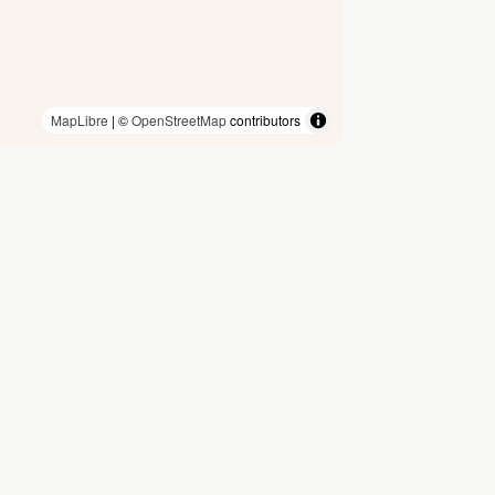
MapLibre
| ©
OpenStreetMap
contributors