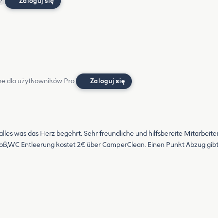
Zaloguj się
?
e dla użytkowników Pro.
Zaloguj się
alles was das Herz begehrt. Sehr freundliche und hilfsbereite Mitarbeite
oß,WC Entleerung kostet 2€ über CamperClean. Einen Punkt Abzug gibt