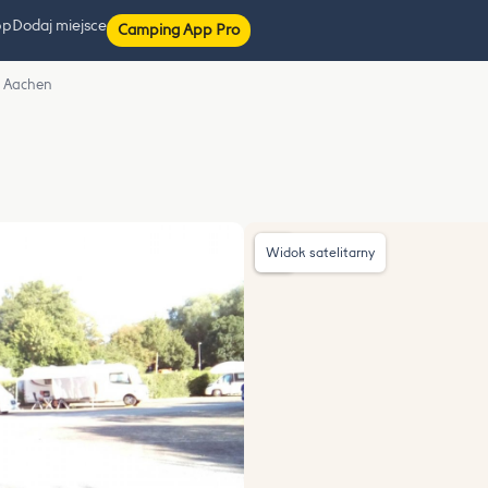
pp
Dodaj miejsce
Camping App Pro
d Aachen
Widok satelitarny