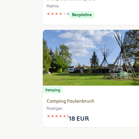
Kelmis
★
★
★
★
★
4
Bezpłatne
Kemping
Camping Faulenbruch
Roetgen
★
★
★
★
★
5
18 EUR