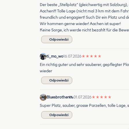
Der beste „Stellplatz“ (gleichwertig mit Salzburg)
Aachen!!! Tolle Lage (nicht mal 3 km mit dem Fahrr
freundlich und engagiert! Such Dir ein Platz u
Wir kommen gerne wieder! Aachen ist super!
Keine Sorge, ich werde nicht bezahlt für die Bewert
Odpowiedzi
ti_mo_wo
16.07.2026
★
★
★
★
★
Ein richtig guter und sehr sauberer, gepflegter Pl
wieder
Odpowiedzi
Bluesbrother
01.07.2026
★
★
★
★
★
Super Platz, sauber, grosse Parzellen, tolle Lage,
Odpowiedzi