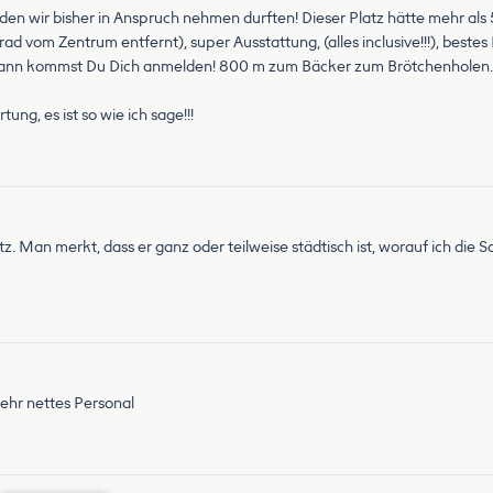
, den wir bisher in Anspruch nehmen durften! Dieser Platz hätte mehr als 
ad vom Zentrum entfernt), super Ausstattung, (alles inclusive!!!), bestes
nd dann kommst Du Dich anmelden! 800 m zum Bäcker zum Brötchenholen.
ung, es ist so wie ich sage!!!
atz. Man merkt, dass er ganz oder teilweise städtisch ist, worauf ich di
 sehr nettes Personal