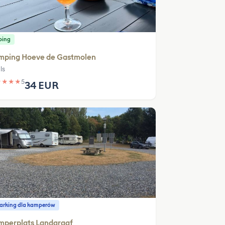
ping
mping Hoeve de Gastmolen
ls
★
★
★
★
5
34 EUR
parking dla kamperów
mperplats Landgraaf