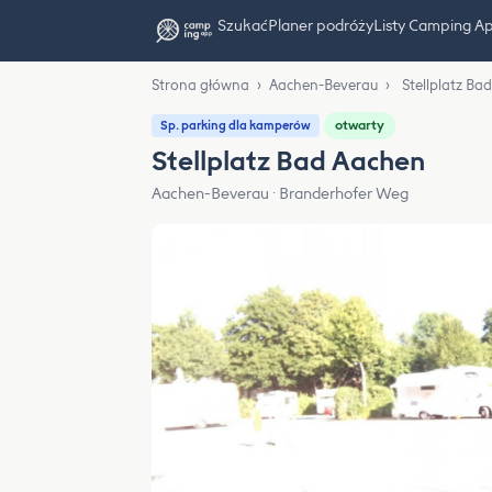
Szukać
Planer podróży
Listy Camping A
Strona główna
›
Aachen-Beverau
›
Stellplatz Ba
otwarty
Sp. parking dla kamperów
Stellplatz Bad Aachen
Aachen-Beverau · Branderhofer Weg