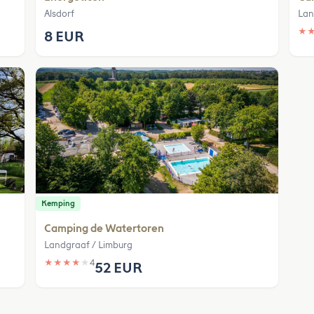
Alsdorf
Lan
★
8 EUR
Kemping
Camping de Watertoren
Landgraaf / Limburg
★
★
★
★
★
4
52 EUR