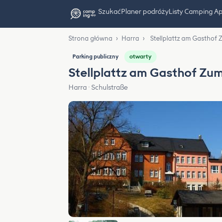
Szukać
Planer podróży
Listy Camping A
Strona główna
›
Harra
›
Stellplattz am Gasthof 
otwarty
Parking publiczny
Stellplattz am Gasthof Zum
Harra · Schulstraße