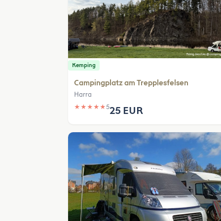
Kemping
Campingplatz am Trepplesfelsen
Harra
★
★
★
★
★
5
25 EUR