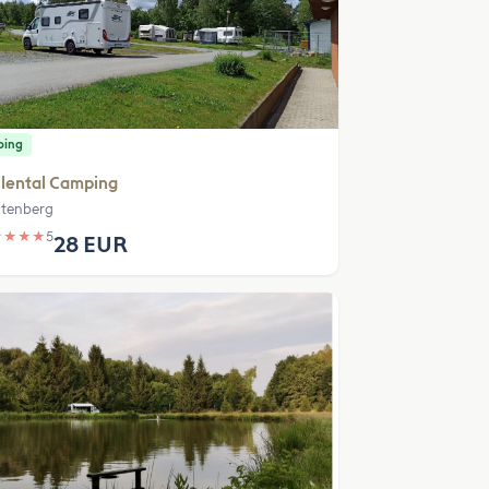
ping
lental Camping
htenberg
★
★
★
★
5
28 EUR