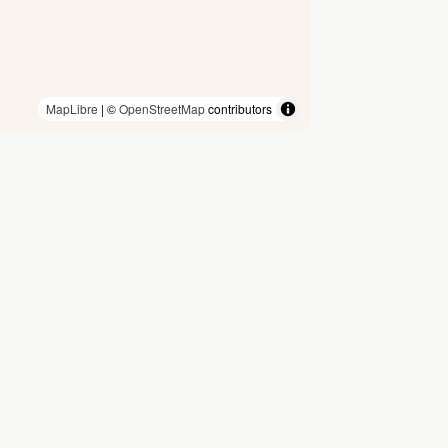
MapLibre
| ©
OpenStreetMap
contributors