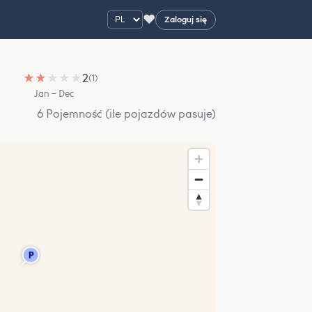
♥
Zaloguj się
★
★
★
★
★
2
(1)
Jan – Dec
6 Pojemność (ile pojazdów pasuje)