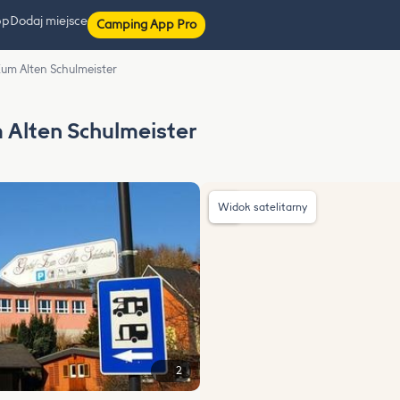
pp
Dodaj miejsce
Camping App Pro
Zum Alten Schulmeister
 Alten Schulmeister
Widok satelitarny
2