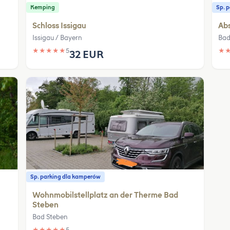
Kemping
Sp. 
Schloss Issigau
Abs
Issigau / Bayern
Bad
★
★
★
★
★
5
★
32 EUR
Sp. parking dla kamperów
Wohnmobilstellplatz an der Therme Bad
Steben
Bad Steben