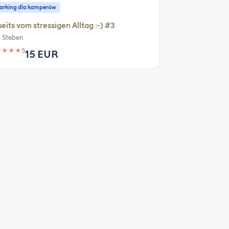
parking dla kamperów
eits vom stressigen Alltag :-) #3
 Steben
★
★
★
★
5
15 EUR