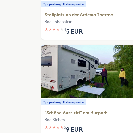
Sp. parking dla kamperów
Stellplatz an der Ardesia Therme
Bad Lobenstein
★
★
★
★
★
4
5 EUR
Sp. parking dla kamperów
"Schöne Aussicht" am Kurpark
Bad Steben
★
★
★
★
★
5
9 EUR