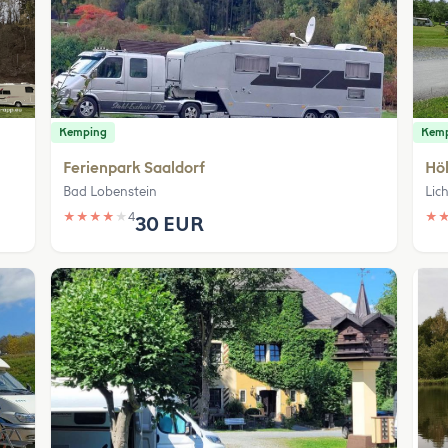
Kemping
Kem
Ferienpark Saaldorf
Höl
Bad Lobenstein
Lic
★
★
★
★
★
4
★
30 EUR