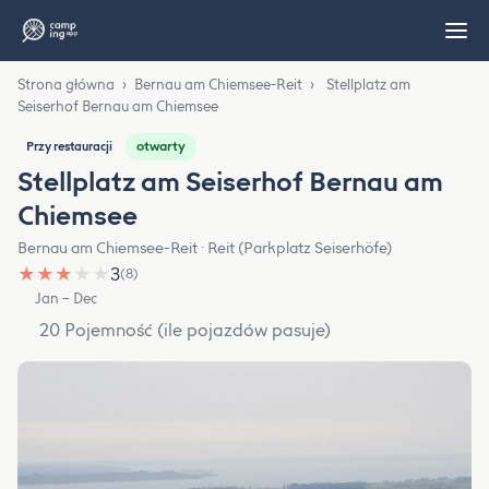
Strona główna
›
Bernau am Chiemsee-Reit
›
Stellplatz am
Seiserhof Bernau am Chiemsee
otwarty
Przy restauracji
Stellplatz am Seiserhof Bernau am
Chiemsee
Bernau am Chiemsee-Reit · Reit (Parkplatz Seiserhöfe)
★
★
★
★
★
3
(8)
Jan – Dec
20 Pojemność (ile pojazdów pasuje)