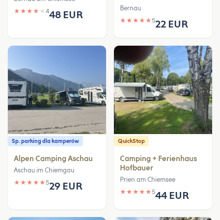
Bernau
★
★
★
★
★
4
48 EUR
★
★
★
★
★
5
22 EUR
Sp. parking dla kamperów
QuickStop
Alpen Camping Aschau
Camping + Ferienhaus
Hofbauer
Aschau im Chiemgau
Prien am Chiemsee
★
★
★
★
★
5
29 EUR
★
★
★
★
★
5
44 EUR