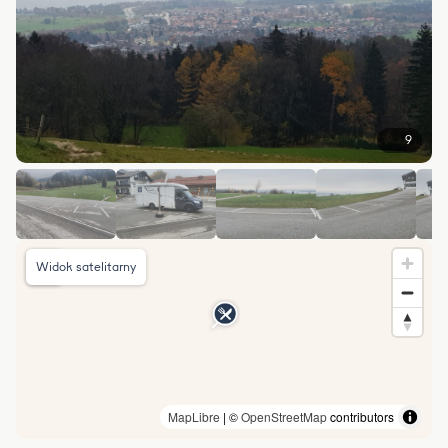
9
Widok satelitarny
MapLibre
| ©
OpenStreetMap
contributors