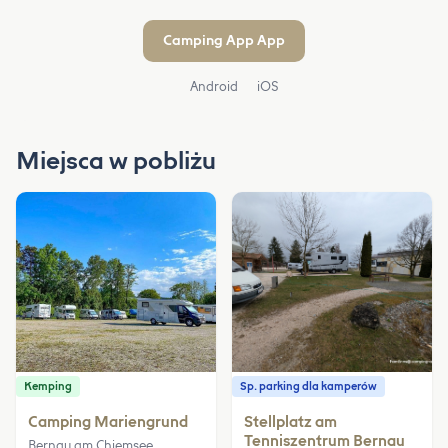
Camping App App
Android
iOS
Miejsca w pobliżu
Kemping
Sp. parking dla kamperów
Camping Mariengrund
Stellplatz am
Tenniszentrum Bernau
Bernau am Chiemsee