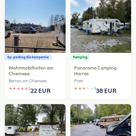
Sp. parking dla kamperów
Kemping
Wohnmobilhafen am
Panorama Camping
Chiemsee
Harras
Bernau am Chiemsee
Prien
★
★
★
★
★
5
★
★
★
★
★
3
22 EUR
38 EUR