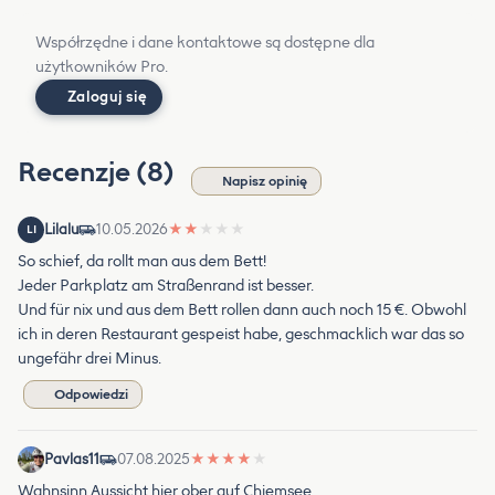
Współrzędne i dane kontaktowe są dostępne dla
użytkowników Pro.
Zaloguj się
Recenzje (8)
Napisz opinię
Lilalu
10.05.2026
★
★
★
★
★
LI
So schief, da rollt man aus dem Bett!
Jeder Parkplatz am Straßenrand ist besser.
Und für nix und aus dem Bett rollen dann auch noch 15 €. Obwohl
ich in deren Restaurant gespeist habe, geschmacklich war das so
ungefähr drei Minus.
Odpowiedzi
Pavlas11
07.08.2025
★
★
★
★
★
Wahnsinn Aussicht hier ober auf Chiemsee