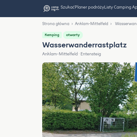
Szukać
Planer podróży
Listy Camping A
Strona główna
›
Anklam-Mittelfeld
›
Wasserwand
otwarty
Kemping
Wasserwanderrastplatz
Anklam-Mittelfeld · Entensteig