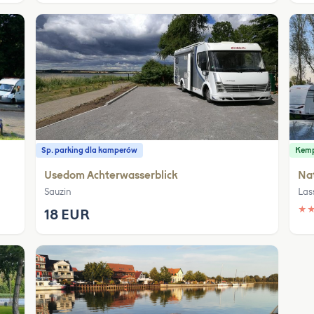
Sp. parking dla kamperów
Kem
Usedom Achterwasserblick
Na
Sauzin
Las
★
18 EUR