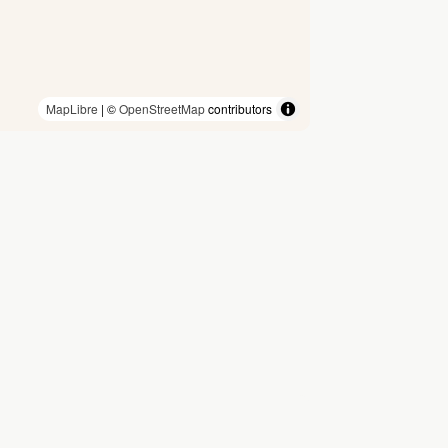
MapLibre
| ©
OpenStreetMap
contributors