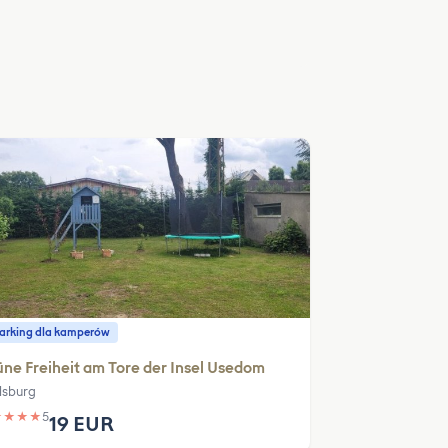
parking dla kamperów
ne Freiheit am Tore der Insel Usedom
lsburg
★
★
★
★
5
19 EUR