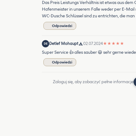
Das Preis Leistungs Verhältnis ist etwas aus dem
Hafenmeister in unserem Falle weder per E-Mail 
WC-Dusche Schlüssel sind zu entrichten, die ma
Odpowiedzi
Detlef Mohaupt
02.07.2024
★
★
★
★
★
DE
Super Service 👍 alles sauber 😃 sehr gerne wie
Odpowiedzi
Zaloguj się, aby zobaczyć pełne informacje