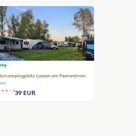
ping
turcampingplatz Lassan am Peenestrom
san
★
★
★
★
4
39 EUR