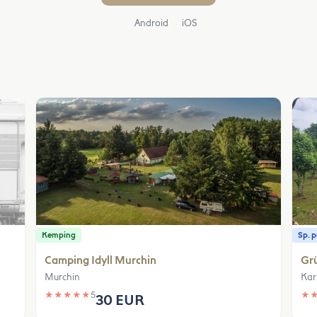
Android
iOS
Kemping
Sp. 
Camping Idyll Murchin
Grü
Murchin
Kar
★
★
★
★
★
5
★
30 EUR