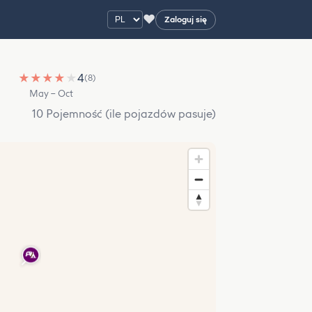
♥
Zaloguj się
★
★
★
★
★
4
(8)
May – Oct
10 Pojemność (ile pojazdów pasuje)