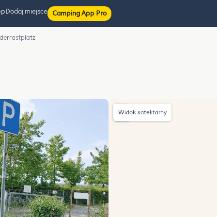
pp
Dodaj miejsce
Camping App Pro
errastplatz
Widok satelitarny