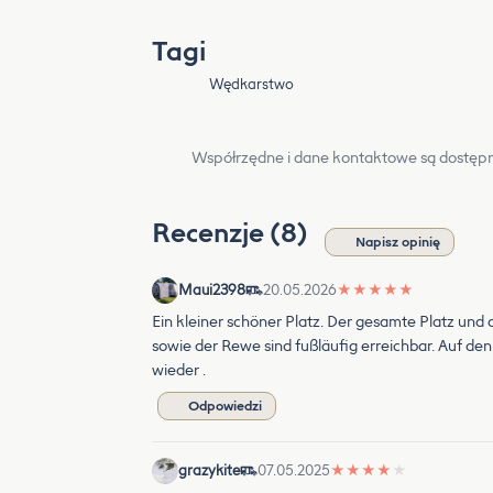
Tagi
Wędkarstwo
Współrzędne i dane kontaktowe są dostępn
Recenzje (8)
Napisz opinię
Maui2398
20.05.2026
★
★
★
★
★
Ein kleiner schöner Platz. Der gesamte Platz und
sowie der Rewe sind fußläufig erreichbar. Auf den
wieder .
Odpowiedzi
grazykite
07.05.2025
★
★
★
★
★