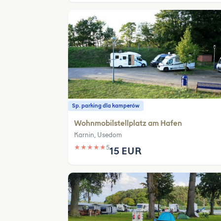
Sp. parking dla kamperów
Wohnmobilstellplatz am Hafen
Karnin, Usedom
★
★
★
★
★
5
15 EUR