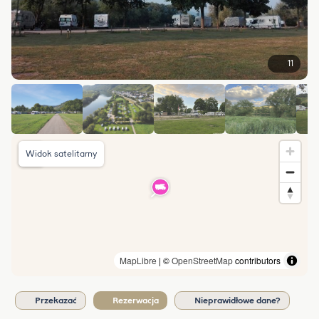
11
Widok satelitarny
MapLibre
| ©
OpenStreetMap
contributors
Przekazać
Rezerwacja
Nieprawidłowe dane?