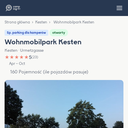
Strona główna
›
Kesten
›
Wohnmobilpark Kesten
otwarty
Sp. parking dla kamperów
Wohnmobilpark Kesten
Kesten · Urmetzgasse
★
★
★
★
★
5
(23)
Apr – Oct
160 Pojemność (ile pojazdów pasuje)