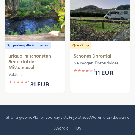
Sp. parking dla kamperów
QuickStop
urlaub im schönsten
Schönes Dhrontal
Seitental der
Neumagen-Dhron/Mosel
Mittelmosel
★
★
★
★
★
4
11 EUR
Veldenz
★
★
★
★
★
5
31 EUR
Strona główna
Planer podróży
Listy
Prywatność
Warunki użytkowania
Android
iOS