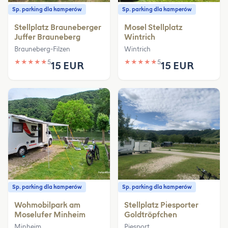
Sp. parking dla kamperów
Sp. parking dla kamperów
Stellplatz Brauneberger
Mosel Stellplatz
Juffer Brauneberg
Wintrich
Brauneberg-Filzen
Wintrich
★
★
★
★
★
5
★
★
★
★
★
5
15 EUR
15 EUR
Sp. parking dla kamperów
Sp. parking dla kamperów
Wohmobilpark am
Stellplatz Piesporter
Moselufer Minheim
Goldtröpfchen
Minheim
Piesport