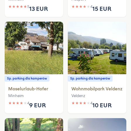
★
★
★
★
★
5
★
★
★
★
★
4
13 EUR
15 EUR
Sp. parking dla kamperów
Sp. parking dla kamperów
Moselurlaub-Hofer
Wohnmobilpark Veldenz
Minheim
Veldenz
★
★
★
★
★
4
★
★
★
★
★
4
9 EUR
10 EUR