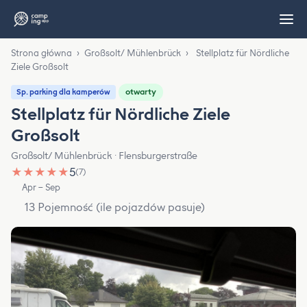
Strona główna
›
Großsolt/ Mühlenbrück
›
Stellplatz für Nördliche
Ziele Großsolt
otwarty
Sp. parking dla kamperów
Stellplatz für Nördliche Ziele
Großsolt
Großsolt/ Mühlenbrück · Flensburgerstraße
★
★
★
★
★
5
(7)
Apr – Sep
13 Pojemność (ile pojazdów pasuje)