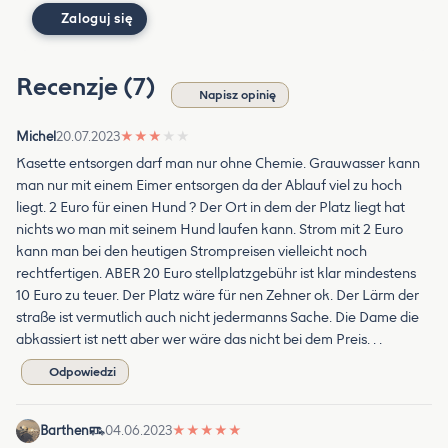
Zaloguj się
Recenzje (7)
Napisz opinię
Michel
20.07.2023
★
★
★
★
★
Kasette entsorgen darf man nur ohne Chemie. Grauwasser kann
man nur mit einem Eimer entsorgen da der Ablauf viel zu hoch
liegt. 2 Euro für einen Hund ? Der Ort in dem der Platz liegt hat
nichts wo man mit seinem Hund laufen kann. Strom mit 2 Euro
kann man bei den heutigen Strompreisen vielleicht noch
rechtfertigen. ABER 20 Euro stellplatzgebühr ist klar mindestens
10 Euro zu teuer. Der Platz wäre für nen Zehner ok. Der Lärm der
straße ist vermutlich auch nicht jedermanns Sache. Die Dame die
abkassiert ist nett aber wer wäre das nicht bei dem Preis. . .
Odpowiedzi
Barthen
04.06.2023
★
★
★
★
★