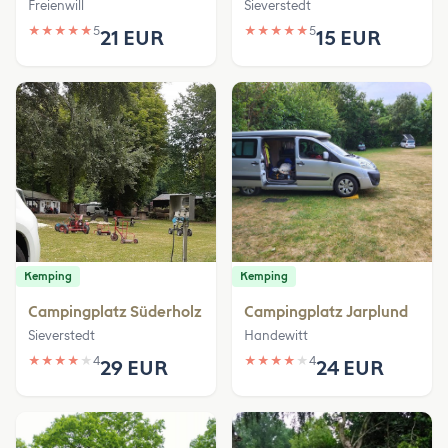
Freienwill
Sieverstedt
★
★
★
★
★
5
★
★
★
★
★
5
21 EUR
15 EUR
Kemping
Kemping
Campingplatz Süderholz
Campingplatz Jarplund
Sieverstedt
Handewitt
★
★
★
★
★
4
★
★
★
★
★
4
29 EUR
24 EUR