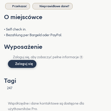
Przekazać
Nieprawidłowe dane?
O miejscówce
• Self check in.
• Bezahlung per Bargeld oder PayPal.
Wyposażenie
Zaloguj się, aby zobaczyć pełne informacje
?
Zaloguj się
Tagi
247
Współrzędne i dane kontaktowe są dostępne dla
użytkowników Pro.