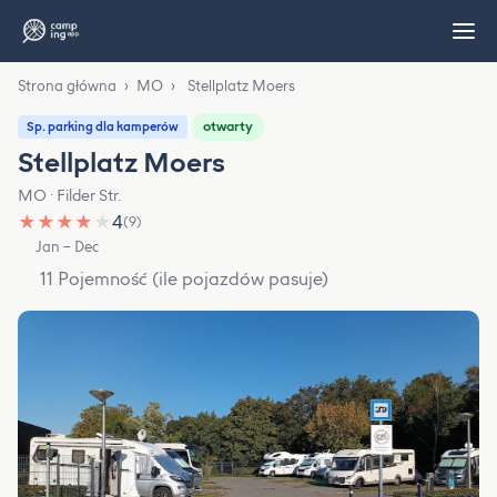
Strona główna
›
MO
›
Stellplatz Moers
otwarty
Sp. parking dla kamperów
Stellplatz Moers
MO · Filder Str.
★
★
★
★
★
4
(9)
Jan – Dec
11 Pojemność (ile pojazdów pasuje)