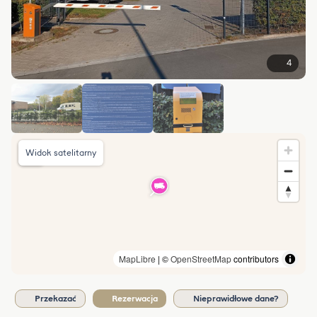
4
Widok satelitarny
MapLibre
| ©
OpenStreetMap
contributors
Przekazać
Rezerwacja
Nieprawidłowe dane?