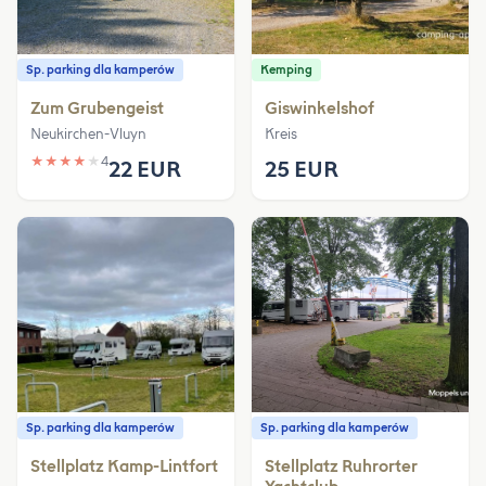
Sp. parking dla kamperów
Kemping
Zum Grubengeist
Giswinkelshof
Neukirchen-Vluyn
Kreis
★
★
★
★
★
4
22 EUR
25 EUR
Sp. parking dla kamperów
Sp. parking dla kamperów
Stellplatz Kamp-Lintfort
Stellplatz Ruhrorter