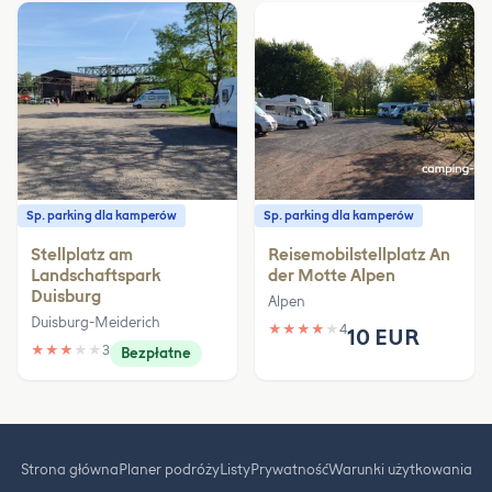
Sp. parking dla kamperów
Sp. parking dla kamperów
Stellplatz am
Reisemobilstellplatz An
Landschaftspark
der Motte Alpen
Duisburg
Alpen
Duisburg-Meiderich
★
★
★
★
★
4
10 EUR
★
★
★
★
★
3
Bezpłatne
Strona główna
Planer podróży
Listy
Prywatność
Warunki użytkowania