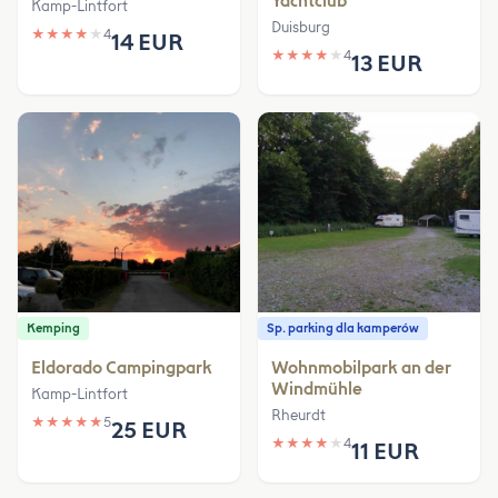
Yachtclub
Kamp-Lintfort
Duisburg
★
★
★
★
★
4
14 EUR
★
★
★
★
★
4
13 EUR
Kemping
Sp. parking dla kamperów
Eldorado Campingpark
Wohnmobilpark an der
Windmühle
Kamp-Lintfort
Rheurdt
★
★
★
★
★
5
25 EUR
★
★
★
★
★
4
11 EUR