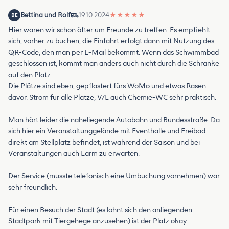
Bettina und Rolf
19.10.2024
★
★
★
★
★
BE
Hier waren wir schon öfter um Freunde zu treffen. Es empfiehlt
sich, vorher zu buchen, die Einfahrt erfolgt dann mit Nutzung des
QR-Code, den man per E-Mail bekommt. Wenn das Schwimmbad
geschlossen ist, kommt man anders auch nicht durch die Schranke
auf den Platz.
Die Plätze sind eben, gepflastert fürs WoMo und etwas Rasen
davor. Strom für alle Plätze, V/E auch Chemie-WC sehr praktisch.
Man hört leider die naheliegende Autobahn und Bundesstraße. Da
sich hier ein Veranstaltunggelände mit Eventhalle und Freibad
direkt am Stellplatz befindet, ist während der Saison und bei
Veranstaltungen auch Lärm zu erwarten.
Der Service (musste telefonisch eine Umbuchung vornehmen) war
sehr freundlich.
Für einen Besuch der Stadt (es lohnt sich den anliegenden
Stadtpark mit Tiergehege anzusehen) ist der Platz okay. . .