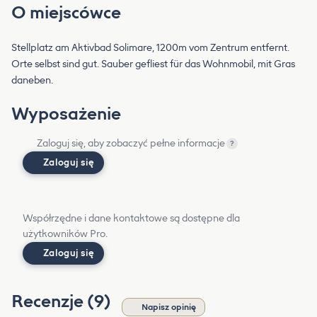
O miejscówce
Stellplatz am Aktivbad Solimare, 1200m vom Zentrum entfernt.
Orte selbst sind gut. Sauber gefliest für das Wohnmobil, mit Gras
daneben.
Wyposażenie
Zaloguj się, aby zobaczyć pełne informacje
?
Zaloguj się
Współrzędne i dane kontaktowe są dostępne dla
użytkowników Pro.
Zaloguj się
Recenzje (9)
Napisz opinię