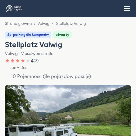
Strona główna
›
Valwig
›
Stellplatz Valwig
otwarty
Sp. parking dla kamperów
Stellplatz Valwig
Valwig · Moselweinstraße
★
★
★
★
★
4
(8)
Jan – Dec
10 Pojemność (ile pojazdów pasuje)