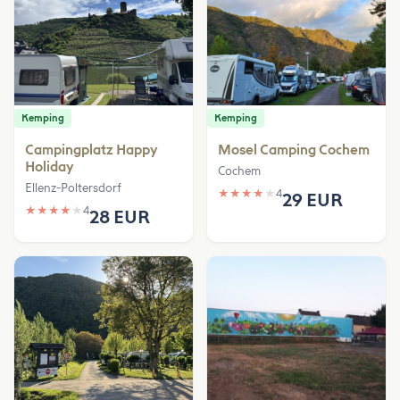
Kemping
Kemping
Campingplatz Happy
Mosel Camping Cochem
Holiday
Cochem
Ellenz-Poltersdorf
★
★
★
★
★
4
29 EUR
★
★
★
★
★
4
28 EUR