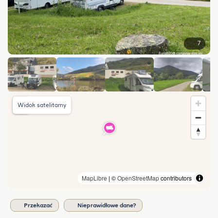
7
Widok satelitarny
MapLibre
| ©
OpenStreetMap
contributors
Przekazać
Nieprawidłowe dane?