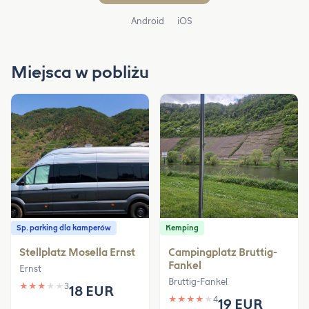
Android
iOS
Miejsca w pobliżu
Sp. parking dla kamperów
Kemping
Stellplatz Mosella Ernst
Campingplatz Bruttig-
Fankel
Ernst
Bruttig-Fankel
★
★
★
★
★
3
18 EUR
★
★
★
★
★
4
19 EUR