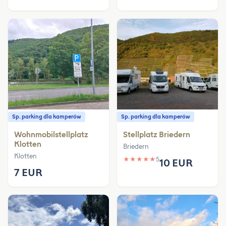
Sp. parking dla kamperów
Sp. parking dla kamperów
Wohnmobilstellplatz
Stellplatz Briedern
Klotten
Briedern
Klotten
★
★
★
★
★
5
10 EUR
7 EUR