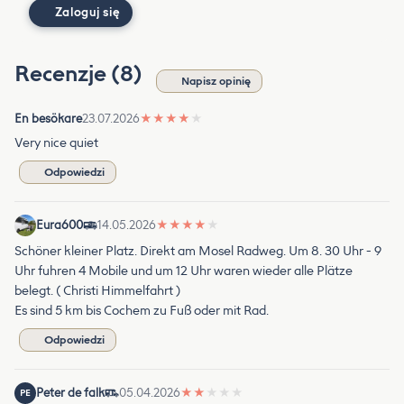
Zaloguj się
Recenzje (8)
Napisz opinię
En besökare
23.07.2026
★
★
★
★
★
Very nice quiet
Odpowiedzi
Eura600
14.05.2026
★
★
★
★
★
Schöner kleiner Platz. Direkt am Mosel Radweg. Um 8. 30 Uhr - 9
Uhr fuhren 4 Mobile und um 12 Uhr waren wieder alle Plätze
belegt. ( Christi Himmelfahrt )
Es sind 5 km bis Cochem zu Fuß oder mit Rad.
Odpowiedzi
Peter de falk
05.04.2026
★
★
★
★
★
PE