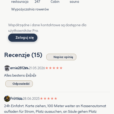
restauracja
247
Cabin
sauna
Wypożyczalnia rowerów
Współrzędne i dane kontaktowe są dostępne dla
użytkowników Pro.
Zaloguj się
Recenzje (15)
Napisz opinię
ernie2812
21.05.2026
★
★
★
★
★
Alles bestens 👍👍👍
Odpowiedzi
Frötti
28.06.2025
★
★
★
★
★
24h Einfahrt. Karte ziehen, 100 Meter weiter an Kassenautomat
aufladen für Strom, Platz aussuchen, an Säule gehen Platz