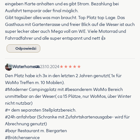
eingeben Karte anhalten und es gibt Strom. Bezahlung bei
Ausfahrt temporär oder final möglich.
Gibt tagsüber alles was man braucht. Top Platz top Lage. Das
Gasthaus mit Gartenterasse und freier Blick auf die Weser ist auch
super lecker aber auch Mega voll am WE. Viele Motorrad und
Fahrradfahrer und alle super entspannt und nett 👍
Odpowiedzi
Waterhome
23.10.2024
★
★
★
★
★
Den Platz habe ich 3x in den letzten 2 Jahren genutzt( 1x für
WoMo Treffen m. 10 Mobilen).
#Moderner Campingplatz mit #besonderem WoMo Bereich
unmittelbar an der Weser( ca 15 Plätze, nur WoMos, über Winter
nicht nutzbar)
#+ dem separaten Stellplatzbereich.
#24h anfahrbar (Schranke mit Zufahrtskartenausgabe- wird für
Abrechnung genutzt)
#bayr Restaurant m. Biergarten
#Brötchenservice