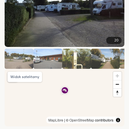
20
Widok satelitarny
MapLibre
| ©
OpenStreetMap
contributors