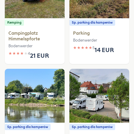
Kemping
Sp. parking dla kamperów
Campingplatz
Parking
Himmelspforte
Bodenwerder
Bodenwerder
★
★
★
★
★
5
14 EUR
★
★
★
★
★
4
21 EUR
Sp. parking dla kamperów
Sp. parking dla kamperów