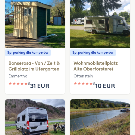
Sp. parking dla kamperów
Sp. parking dla kamperów
Bonserosa - Van / Zelt &
Wohnmobilstellplatz
Grillplatz im Ufergarten
Alte Oberförsterei
Emmerthal
Ottenstein
★
★
★
★
★
5
★
★
★
★
★
5
31 EUR
10 EUR