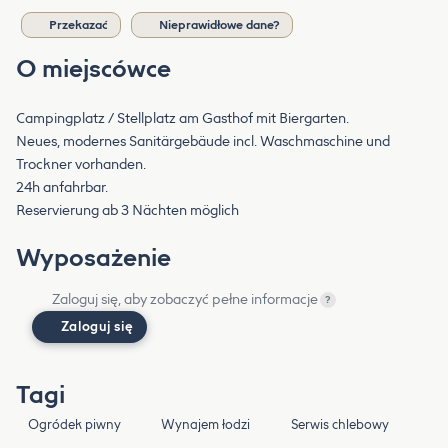
Przekazać
Nieprawidłowe dane?
O miejscówce
Campingplatz / Stellplatz am Gasthof mit Biergarten.
Neues, modernes Sanitärgebäude incl. Waschmaschine und
Trockner vorhanden.
24h anfahrbar.
Reservierung ab 3 Nächten möglich
Wyposażenie
Zaloguj się, aby zobaczyć pełne informacje
?
Zaloguj się
Tagi
Ogródek piwny
Wynajem łodzi
Serwis chlebowy