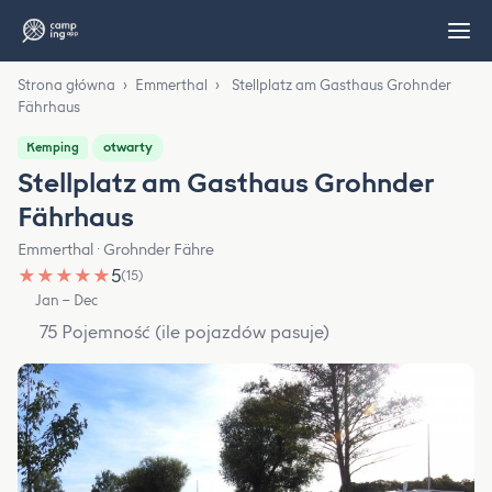
Strona główna
›
Emmerthal
›
Stellplatz am Gasthaus Grohnder
Fährhaus
otwarty
Kemping
Stellplatz am Gasthaus Grohnder
Fährhaus
Emmerthal · Grohnder Fähre
★
★
★
★
★
5
(15)
Jan – Dec
75 Pojemność (ile pojazdów pasuje)