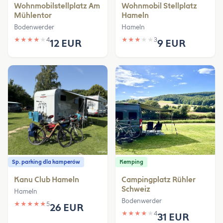
Wohnmobilstellplatz Am
Wohnmobil Stellplatz
Mühlentor
Hameln
Bodenwerder
Hameln
★
★
★
★
★
4
★
★
★
★
★
3
12 EUR
9 EUR
Sp. parking dla kamperów
Kemping
Kanu Club Hameln
Campingplatz Rühler
Schweiz
Hameln
Bodenwerder
★
★
★
★
★
5
26 EUR
★
★
★
★
★
4
31 EUR