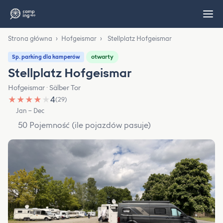
Strona główna
›
Hofgeismar
›
Stellplatz Hofgeismar
otwarty
Sp. parking dla kamperów
Stellplatz Hofgeismar
Hofgeismar · Sälber Tor
★
★
★
★
★
4
(29)
Jan – Dec
50 Pojemność (ile pojazdów pasuje)