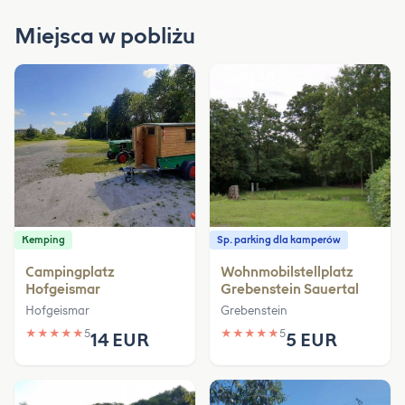
Miejsca w pobliżu
Kemping
Sp. parking dla kamperów
Campingplatz
Wohnmobilstellplatz
Hofgeismar
Grebenstein Sauertal
Hofgeismar
Grebenstein
★
★
★
★
★
5
★
★
★
★
★
5
14 EUR
5 EUR