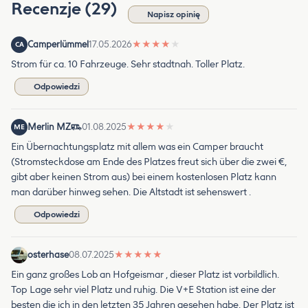
Recenzje (29)
Napisz opinię
Camperlümmel
17.05.2026
★
★
★
★
★
CA
Strom für ca. 10 Fahrzeuge. Sehr stadtnah. Toller Platz.
Odpowiedzi
Merlin MZ
01.08.2025
★
★
★
★
★
ME
Ein Übernachtungsplatz mit allem was ein Camper braucht
(Stromsteckdose am Ende des Platzes freut sich über die zwei €,
gibt aber keinen Strom aus) bei einem kostenlosen Platz kann
man darüber hinweg sehen. Die Altstadt ist sehenswert .
Odpowiedzi
osterhase
08.07.2025
★
★
★
★
★
Ein ganz großes Lob an Hofgeismar , dieser Platz ist vorbildlich.
Top Lage sehr viel Platz und ruhig. Die V+E Station ist eine der
besten die ich in den letzten 35 Jahren gesehen habe. Der Platz ist