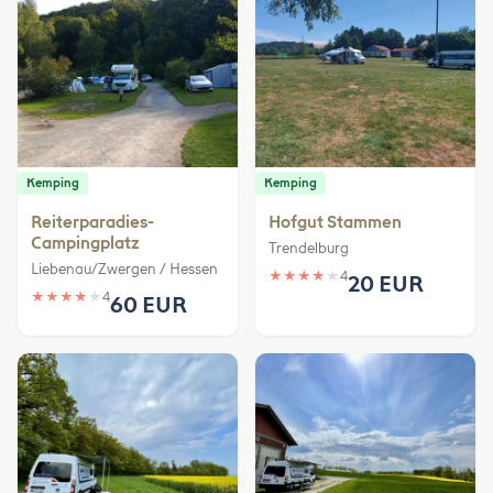
Kemping
Kemping
Reiterparadies-
Hofgut Stammen
Campingplatz
Trendelburg
Liebenau/Zwergen / Hessen
★
★
★
★
★
4
20 EUR
★
★
★
★
★
4
60 EUR