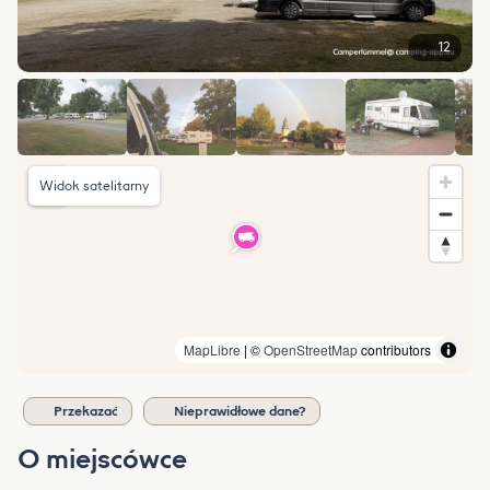
12
Widok satelitarny
MapLibre
| ©
OpenStreetMap
contributors
Przekazać
Nieprawidłowe dane?
O miejscówce