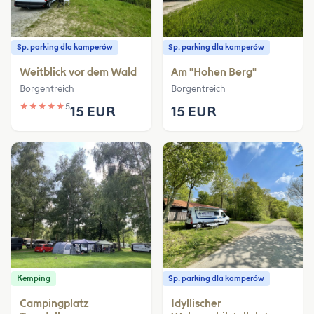
Sp. parking dla kamperów
Sp. parking dla kamperów
Weitblick vor dem Wald
Am "Hohen Berg"
Borgentreich
Borgentreich
★
★
★
★
★
5
15 EUR
15 EUR
Kemping
Sp. parking dla kamperów
Campingplatz
Idyllischer