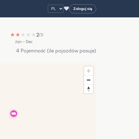
♥
Zaloguj się
★
★
★
★
★
2
(1)
Jan – Dec
4 Pojemność (ile pojazdów pasuje)