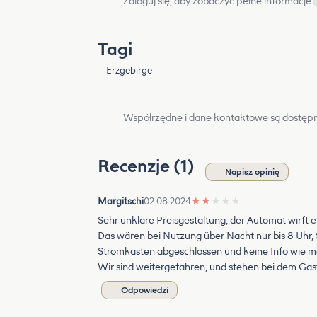
Zaloguj się, aby zobaczyć pełne informacje
Tagi
Erzgebirge
Współrzędne i dane kontaktowe są dostępn
Recenzje (1)
Napisz opinię
Margitschi
02.08.2024
★
★
★
★
★
Sehr unklare Preisgestaltung, der Automat wirft 
Das wären bei Nutzung über Nacht nur bis 8 Uhr, S
Stromkasten abgeschlossen und keine Info wie ma
Wir sind weitergefahren, und stehen bei dem Gas
Odpowiedzi