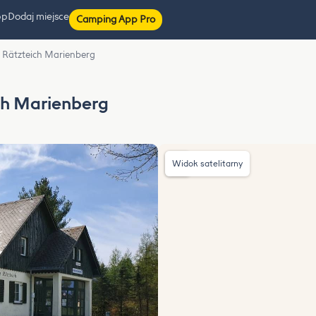
pp
Dodaj miejsce
Camping App Pro
 Rätzteich Marienberg
ch Marienberg
Widok satelitarny