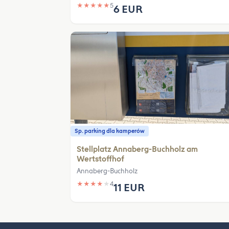
★
★
★
★
★
5
6 EUR
Sp. parking dla kamperów
Stellplatz Annaberg-Buchholz am
Wertstoffhof
Annaberg-Buchholz
★
★
★
★
★
4
11 EUR