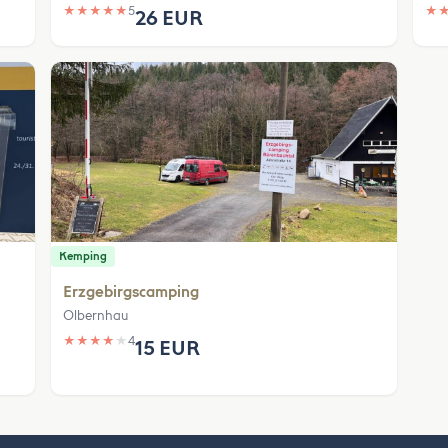
★
★
★
★
★
5
★
26 EUR
Kemping
Erzgebirgscamping
Olbernhau
★
★
★
★
★
4
15 EUR