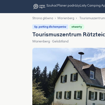
Szukać
Planer podróży
Listy Camping A
Strona główna
›
Marienberg
›
Tourismuszentrum
otwarty
Sp. parking dla kamperów
Tourismuszentrum Rätztei
Marienberg · Gelobtland