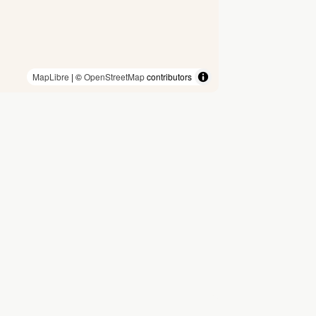
MapLibre
| ©
OpenStreetMap
contributors