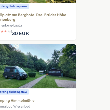
parking dla kamperów
llplatz am Berghotel Drei Brüder Höhe
rienberg
ienberg-Lauta
★
★
★
★
4
30 EUR
parking dla kamperów
mping Himmelmühle
rmalbad Wiesenbad