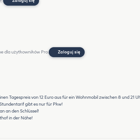
Zaloguj się
?
e dla użytkowników Pro.
Zaloguj się
einen Tagespreis von 12 Euro aus für ein Wohnmobil zwischen 8 und 21 Uh
tundentarif gibt es nur für Pkw!
n an den Schlüssel!
thof in der Nähe!