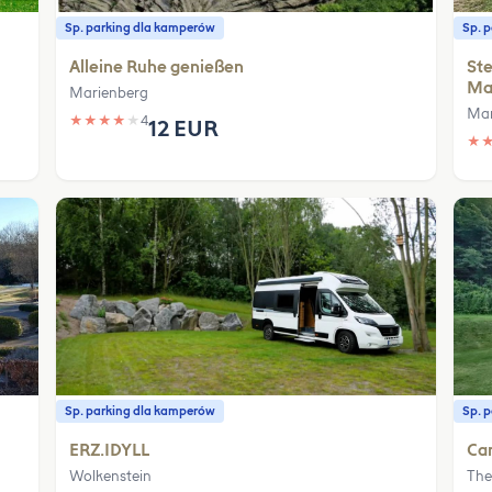
Sp. parking dla kamperów
Sp. 
Alleine Ruhe genießen
Ste
Ma
Marienberg
Mar
★
★
★
★
★
4
12 EUR
★
Sp. parking dla kamperów
Sp. 
ERZ.IDYLL
Ca
Wolkenstein
The