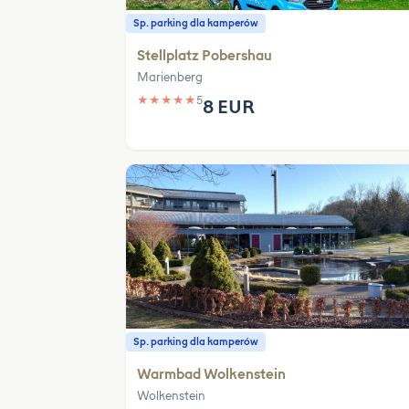
Sp. parking dla kamperów
Stellplatz Pobershau
Marienberg
★
★
★
★
★
5
8 EUR
Sp. parking dla kamperów
Warmbad Wolkenstein
Wolkenstein