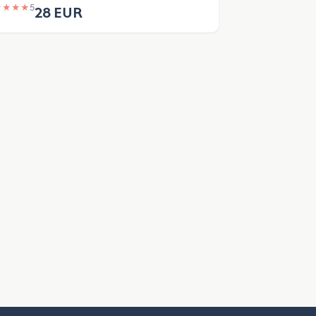
★
★
★
★
5
28 EUR