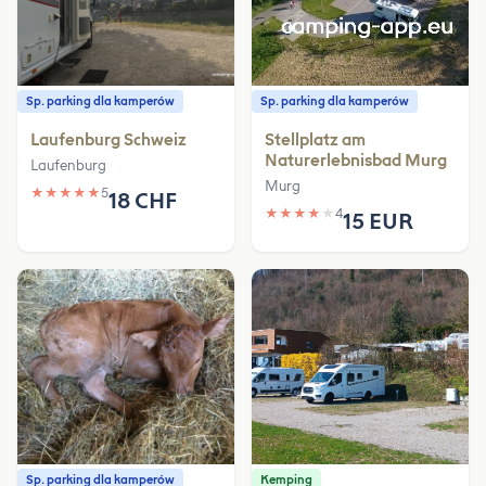
Sp. parking dla kamperów
Sp. parking dla kamperów
Laufenburg Schweiz
Stellplatz am
Naturerlebnisbad Murg
Laufenburg
Murg
★
★
★
★
★
5
18 CHF
★
★
★
★
★
4
15 EUR
Sp. parking dla kamperów
Kemping