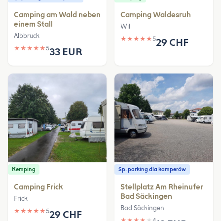
Camping am Wald neben
Camping Waldesruh
einem Stall
Wil
Albbruck
★
★
★
★
★
5
29 CHF
★
★
★
★
★
5
33 EUR
Kemping
Sp. parking dla kamperów
Camping Frick
Stellplatz Am Rheinufer
Bad Säckingen
Frick
Bad Säckingen
★
★
★
★
★
5
29 CHF
★
★
★
★
★
4