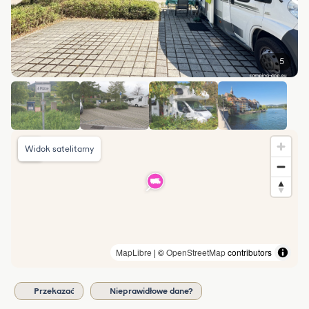
5
Widok satelitarny
MapLibre
| ©
OpenStreetMap
contributors
Przekazać
Nieprawidłowe dane?