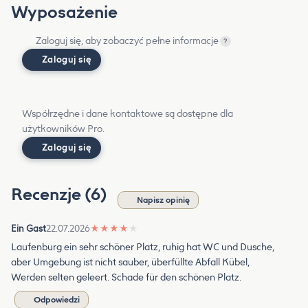
Wyposażenie
Zaloguj się, aby zobaczyć pełne informacje
?
Zaloguj się
Współrzędne i dane kontaktowe są dostępne dla
użytkowników Pro.
Zaloguj się
Recenzje (6)
Napisz opinię
Ein Gast
22.07.2026
★
★
★
★
★
Laufenburg ein sehr schöner Platz, ruhig hat WC und Dusche,
aber Umgebung ist nicht sauber, überfüllte Abfall Kübel,
Werden selten geleert. Schade für den schönen Platz.
Odpowiedzi