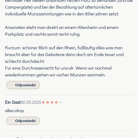
Betreiber hier diesen ansonsten netten Platz so behandelt (und die
Campergäste) und bei der Bezahlung auf altertümlichen
individuelle Münzsammlungen wie in den 80er jahren setzt.
Ansonsten steht man direkt an einem Altenheim und einem
Parkplatz und nachts somit recht ruhig.
Kurzum: schöner Blick auf den Rhein, fußläufig alles was man
braucht aber für das Gebotene dann doch am Ende teuer und
schlecht durchdacht.
Für eine Durchreisenacht für uns ok. Wenn wir nochmal
wiederkommen gehen wir vorher Münzen sammeln.
Odpowiedzi
Ein Gast
30.05.2025
★
★
★
★
★
alles okay
Odpowiedzi