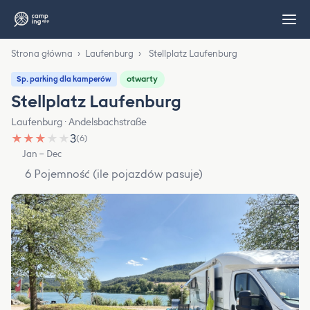
Strona główna
›
Laufenburg
›
Stellplatz Laufenburg
otwarty
Sp. parking dla kamperów
Stellplatz Laufenburg
Laufenburg · Andelsbachstraße
★
★
★
★
★
3
(6)
Jan – Dec
6 Pojemność (ile pojazdów pasuje)