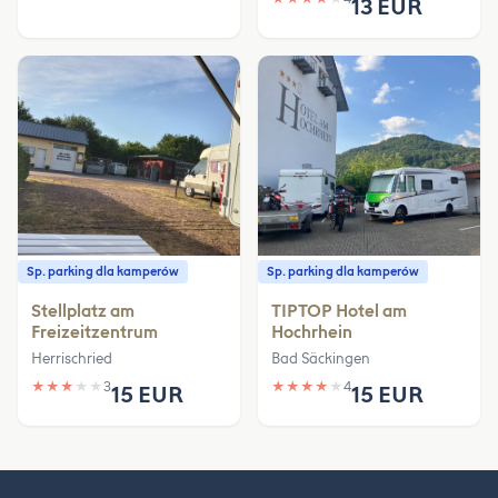
13 EUR
Sp. parking dla kamperów
Sp. parking dla kamperów
Stellplatz am
TIPTOP Hotel am
Freizeitzentrum
Hochrhein
Herrischried
Bad Säckingen
★
★
★
★
★
3
★
★
★
★
★
4
15 EUR
15 EUR