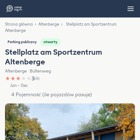
Strona główna
›
Altenberge
›
Stellplatz am Sportzentrum
Altenberge
otwarty
Parking publiczny
Stellplatz am Sportzentrum
Altenberge
Altenberge · Bültenweg
★
★
★
★
★
3
(6)
Jan – Dec
4 Pojemność (ile pojazdów pasuje)