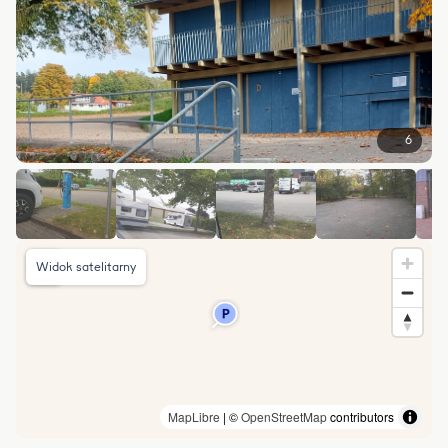
6
Widok satelitarny
MapLibre
| ©
OpenStreetMap
contributors