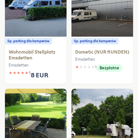
Sp. parking dla kamperów
Sp. parking dla kamperów
Wohnmobil Stellplatz
Dometic (NUR KUNDEN)
Emsdetten
Emsdetten
Emsdetten
★
★
★
★
★
1
Bezpłatne
★
★
★
★
★
5
8 EUR