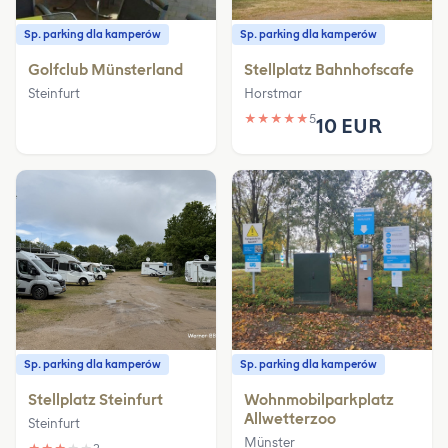
Sp. parking dla kamperów
Sp. parking dla kamperów
Golfclub Münsterland
Stellplatz Bahnhofscafe
Steinfurt
Horstmar
★
★
★
★
★
5
10 EUR
Sp. parking dla kamperów
Sp. parking dla kamperów
Stellplatz Steinfurt
Wohnmobilparkplatz
Allwetterzoo
Steinfurt
Münster