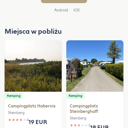
Android
iOS
Miejsca w pobliżu
Kemping
Kemping
Campingplatz Habernis
Campingplatz
Steinberghaff
Steinberg
Steinberg
★
★
★
★
★
4
19 EUR
★
★
★
★
★
3
18 EUR