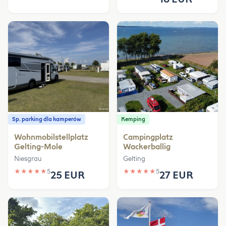
Sp. parking dla kamperów
Kemping
Wohnmobilstellplatz
Campingplatz
Gelting-Mole
Wackerballig
Niesgrau
Gelting
★
★
★
★
★
5
★
★
★
★
★
5
25 EUR
27 EUR