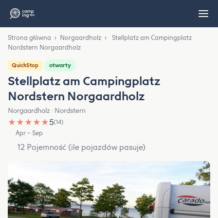
Strona główna
›
Norgaardholz
›
Stellplatz am Campingplatz
Nordstern Norgaardholz
otwarty
QuickStop
Stellplatz am Campingplatz
Nordstern Norgaardholz
Norgaardholz · Nordstern
★
★
★
★
★
5
(14)
Apr – Sep
12 Pojemność (ile pojazdów pasuje)