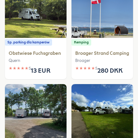
Sp. parking dla kamperów
Kemping
Obstwiese Fuchsgraben
Broager Strand Camping
Quern
Broager
★
★
★
★
★
5
★
★
★
★
★
5
13 EUR
280 DKK