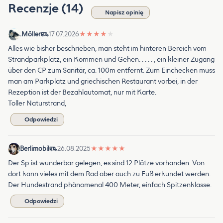
Recenzje (14)
Napisz opinię
.Möller
17.07.2026
★
★
★
★
★
Alles wie bisher beschrieben, man steht im hinteren Bereich vom
Strandparkplatz, ein Kommen und Gehen. . . . . , ein kleiner Zugang
über den CP zum Sanitär, ca. 100m entfernt. Zum Einchecken muss
man am Parkplatz und griechischen Restaurant vorbei, in der
Rezeption ist der Bezahlautomat, nur mit Karte.
Toller Naturstrand,
Odpowiedzi
Berlimobil
26.08.2025
★
★
★
★
★
Der Sp ist wunderbar gelegen, es sind 12 Plätze vorhanden. Von
dort kann vieles mit dem Rad aber auch zu Fuß erkundet werden.
Der Hundestrand phänomenal 400 Meter, einfach Spitzenklasse.
Odpowiedzi