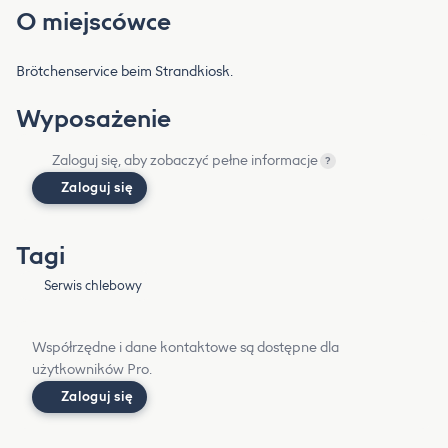
O miejscówce
Brötchenservice beim Strandkiosk.
Wyposażenie
Zaloguj się, aby zobaczyć pełne informacje
?
Zaloguj się
Tagi
Serwis chlebowy
Współrzędne i dane kontaktowe są dostępne dla
użytkowników Pro.
Zaloguj się