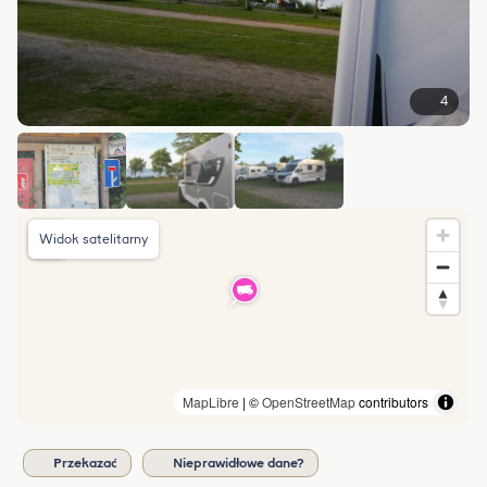
4
Widok satelitarny
MapLibre
| ©
OpenStreetMap
contributors
Przekazać
Nieprawidłowe dane?