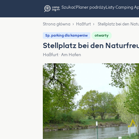
Szukać
Planer podróży
Listy Camping A
Strona główna
›
Haßfurt
›
Stellplatz bei den Na
otwarty
Sp. parking dla kamperów
Stellplatz bei den Naturfr
Haßfurt · Am Hafen