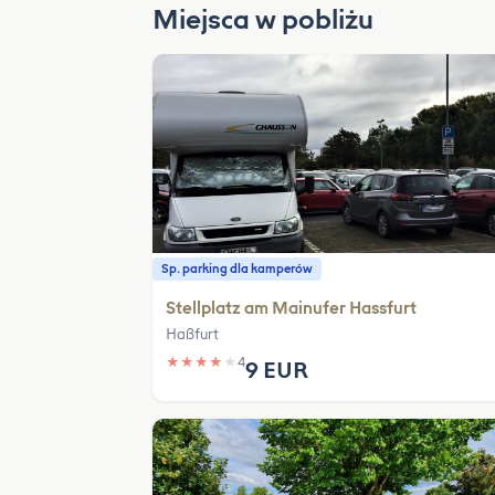
Miejsca w pobliżu
Sp. parking dla kamperów
Stellplatz am Mainufer Hassfurt
Haßfurt
★
★
★
★
★
4
9 EUR