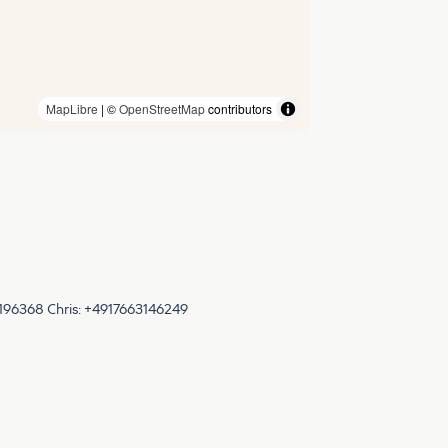
MapLibre
| ©
OpenStreetMap
contributors
5196368 Chris: +4917663146249