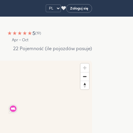
♥
Zaloguj się
★
★
★
★
★
5
(19)
Apr – Oct
22 Pojemność (ile pojazdów pasuje)