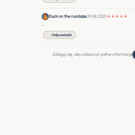
Duck on the roads
09.08.2025
★
★
★
★
★
-
Odpowiedzi
Zaloguj się, aby zobaczyć pełne informacje