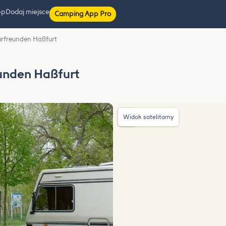
pp
Dodaj miejsce
Camping App Pro
turfreunden Haßfurt
eunden Haßfurt
Widok satelitarny