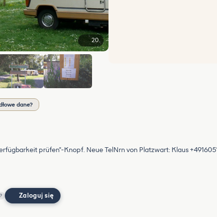
20
+14
dłowe dane?
rfügbarkeit prüfen"-Knopf. Neue TelNrn von Platzwart: Klaus +49160
Zaloguj się
?