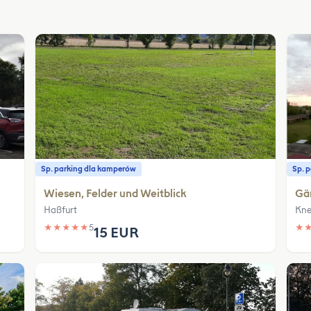
Sp. parking dla kamperów
Sp. 
Wiesen, Felder und Weitblick
Gä
Haßfurt
Kne
★
★
★
★
★
5
★
15 EUR