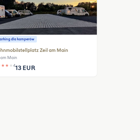
parking dla kamperów
nmobilstellplatz Zeil am Main
l am Main
★
★
★
★
4
13 EUR