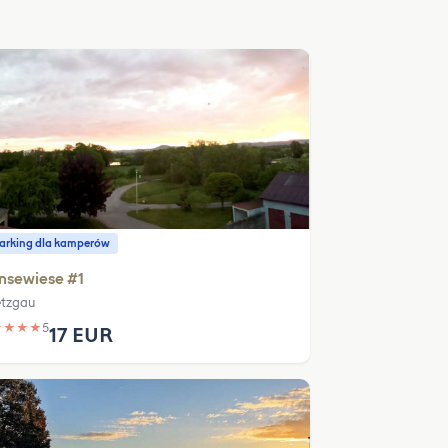
parking dla kamperów
nsewiese #1
tzgau
★
★
★
★
5
17 EUR