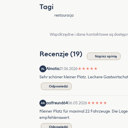
Tagi
restauracja
Współrzędne i dane kontaktowe są dostępn
Recenzje (19)
Napisz opinię
Almatia
21.06.2026
★
★
★
★
★
AL
Sehr schöner kleiner Platz. Leckere Gastwirtschaf
Odpowiedzi
aalfreund64
06.05.2026
★
★
★
★
★
AA
Kleiner Platz für maximal 22 Fahrzeuge. Die Lage 
empfehlenswert.
Odpowiedzi