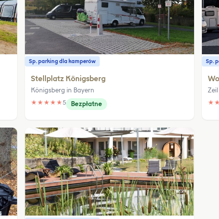
Sp. parking dla kamperów
Sp. 
Stellplatz Königsberg
Woh
Königsberg in Bayern
Zei
★
★
★
★
★
5
★
Bezpłatne